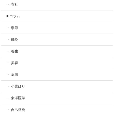
・ 寺社
■ コラム
・ 季節
・ 鍼灸
・ 養生
・ 美容
・ 薬膳
・ 小児はり
・ 東洋医学
・ 自己啓発