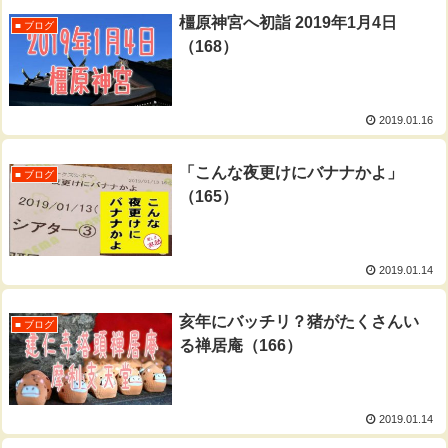
橿原神宮へ初詣 2019年1月4日
■ ブログ
（168）
2019.01.16
「こんな夜更けにバナナかよ」
■ ブログ
（165）
2019.01.14
亥年にバッチリ？猪がたくさんい
■ ブログ
る禅居庵（166）
2019.01.14