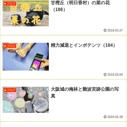
甘樫丘（明日香村）の菜の花
■ ブログ
（186）
2019.03.27
精力減退とインポテンツ（184）
■ ブログ
2019.03.04
大阪城の梅林と難波宮跡公園の写
■ ブログ
真
2019.02.28