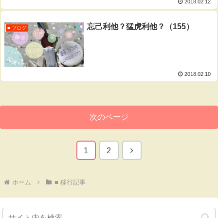
2018.02.12
忘己利他？猛虎利他？（155）
■ ブログ
2018.02.10
次のページ
次
1
2
へ
ホーム
■ 移行記事