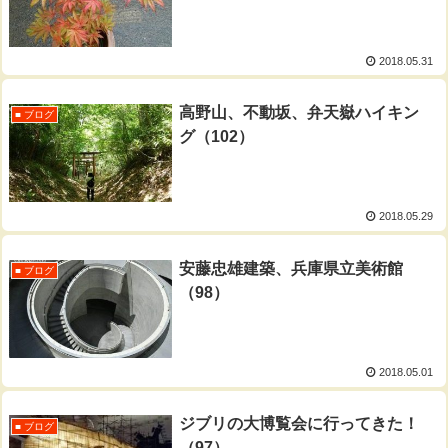
2018.05.31
高野山、不動坂、弁天嶽ハイキン
■ ブログ
グ（102）
2018.05.29
安藤忠雄建築、兵庫県立美術館
■ ブログ
（98）
2018.05.01
ジブリの大博覧会に行ってきた！
■ ブログ
（97）