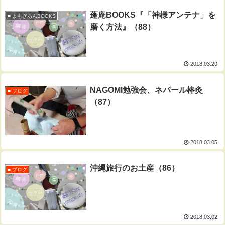
蓬庵BOOKS『「神様アンテナ」を
■ よもぎあんBOOKS
磨く方法』（88）
2018.03.20
NAGOMI勉強会、ネパール棒灸
■ ブログ
（87）
2018.03.05
沖縄旅行のお土産（86）
■ ブログ
2018.03.02