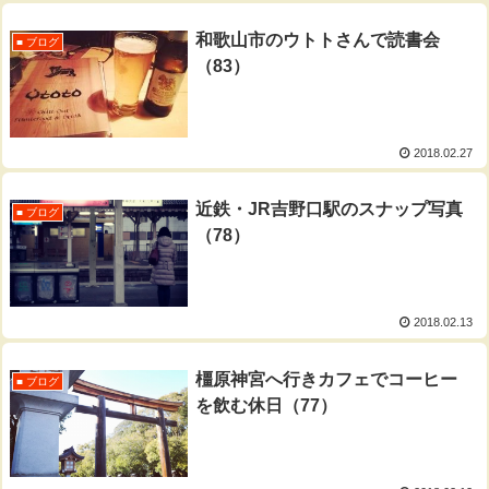
和歌山市のウトトさんで読書会
■ ブログ
（83）
2018.02.27
近鉄・JR吉野口駅のスナップ写真
■ ブログ
（78）
2018.02.13
橿原神宮へ行きカフェでコーヒー
■ ブログ
を飲む休日（77）