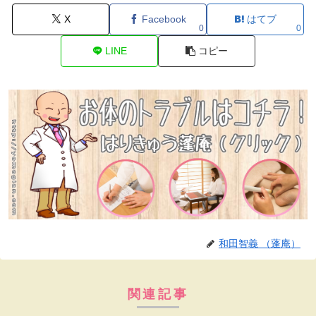
X
Facebook
はてブ
0
0
LINE
コピー
和田智義 （蓬庵）
関連記事