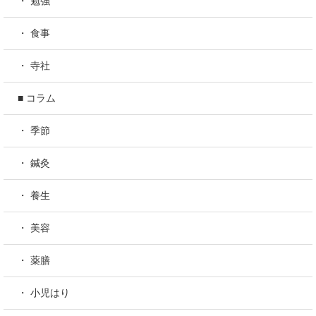
・ 勉強
・ 食事
・ 寺社
■ コラム
・ 季節
・ 鍼灸
・ 養生
・ 美容
・ 薬膳
・ 小児はり