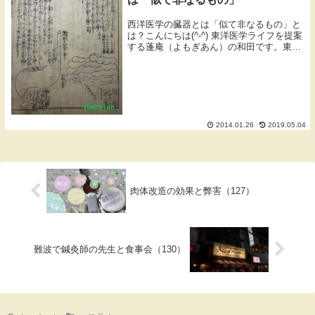
西洋医学の臓器とは「似て非なるもの」と
は？こんにちは(^-^) 東洋医学ライフを提案
する蓬庵（よもぎあん）の和田です。東洋
医学には五臓（ごぞう）といって、肝、
心、脾、肺、腎という５つ臓のがありま
す。蓬庵が所蔵している岡本一抱子による
『鍼灸抜...
2014.01.26
2019.05.04
肉体改造の効果と弊害（127）
難波で鍼灸師の先生と食事会（130）