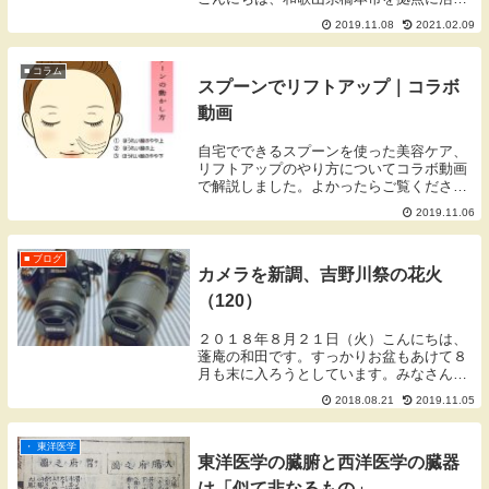
しております蓬庵（よもぎあん）のワダで
2019.11.08
2021.02.09
す。ブログをご覧いただきありがとうござ
います。読書会とダンマパダ読書会読書が
好きな仲間...
■ コラム
スプーンでリフトアップ｜コラボ
動画
自宅でできるスプーンを使った美容ケア、
リフトアップのやり方についてコラボ動画
で解説しました。よかったらご覧くださ
い。
2019.11.06
■ ブログ
カメラを新調、吉野川祭の花火
（120）
２０１８年８月２１日（火）こんにちは、
蓬庵の和田です。すっかりお盆もあけて８
月も末に入ろうとしています。みなさんは
お盆をどのようにすごされましたか？仕事
2018.08.21
2019.11.05
だったという方もあれば、長いお休みだっ
たという方もあったと思います。私はとい
いますと、例...
・ 東洋医学
東洋医学の臓腑と西洋医学の臓器
は「似て非なるもの」