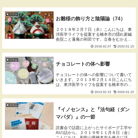
■ コラム
お雛様の飾り方と陰陽論（74）
２０１８年２月７日（水）こんにちは、東
洋医学ライフを提案する橋本市の隠れ家鍼
灸院こと蓬庵の和田です。立春をむかえま
したが寒い日が続いていますね。今朝、治
2018.02.07
2020.01.15
療院のストーブをいれたら２度でした。和
風の一軒家はとにかく冬が寒いのが困りま
す。お雛様を...
■ コラム
チョコレートの体へ影響
チョコレートの体への影響について書いて
いきます。２０１３年２月１４日こんにち
は、東洋医学ライフを提案する橋本市の隠
れ家鍼灸院こと蓬庵の和田です。今日はチ
2013.02.15
2020.01.15
ョコレートと体にあたえる影響について書
いていきます。チョコレートの体への影響
のぼせ、癇癪...
■ コラム
『イノセンス』と『法句経（ダン
マパダ）』の一節
読書会で話題に上がったサイボーグ工学や
AIの話から。２０１９年１１月８日（金）
こんにちは、和歌山県橋本市を拠点に活動