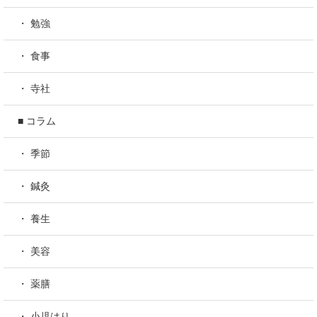
・ 勉強
・ 食事
・ 寺社
■ コラム
・ 季節
・ 鍼灸
・ 養生
・ 美容
・ 薬膳
・ 小児はり