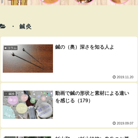
・ 鍼灸
鍼の（奥）深さを知る人よ
■ コラム
2019.11.20
動画で鍼の形状と素材による違い
・ 鍼灸
を感じる（179）
2019.09.07