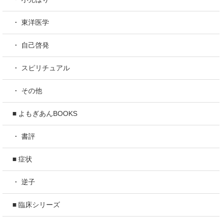
・ 東洋医学
・ 自己啓発
・ スピリチュアル
・ その他
■ よもぎあんBOOKS
・ 書評
■ 症状
・ 逆子
■ 臨床シリーズ