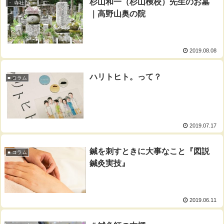
杉山和一（杉山検校）先生のお墓
・ 寺社
｜高野山奥の院
2019.08.08
ハリトヒト。って？
■ コラム
2019.07.17
鍼を刺すときに大事なこと『図説
■ コラム
鍼灸実技』
2019.06.11