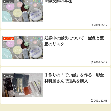
＃鍼灸師の本棚
■ コラム
2019.05.17
妊娠中の鍼灸について｜鍼灸と流
■ ブログ
産のリスク
2016.04.12
手作りの「てい鍼」を作る｜彫金
■ コラム
材料屋さんで道具を購入
2011.12.08