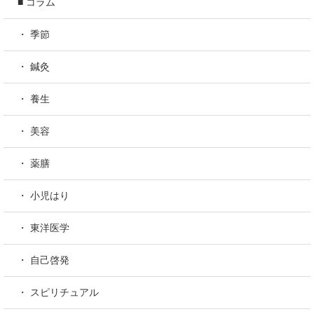
■ コラム
・ 季節
・ 鍼灸
・ 養生
・ 美容
・ 薬膳
・ 小児はり
・ 東洋医学
・ 自己啓発
・ スピリチュアル