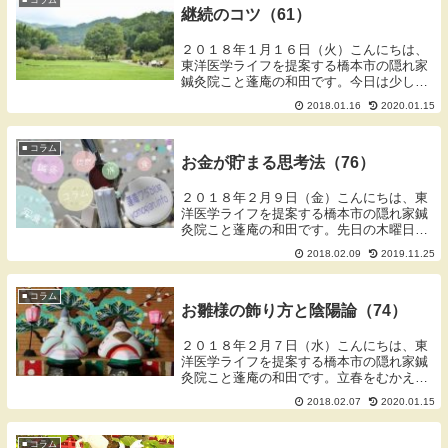
■ コラム
継続のコツ（61）
２０１８年１月１６日（火）こんにちは、
東洋医学ライフを提案する橋本市の隠れ家
鍼灸院こと蓬庵の和田です。今日は少し日
中の寒さがましでした。どうも明日は天気
2018.01.16
2020.01.15
が崩れるようです。午前中にこられた内湿
傾向（体の中に水をため込みやすい体質）
の患者様は、...
■ コラム
お金が貯まる思考法（76）
２０１８年２月９日（金）こんにちは、東
洋医学ライフを提案する橋本市の隠れ家鍼
灸院こと蓬庵の和田です。先日の木曜日に
皆様から頂きました治療費から台湾東部地
2018.02.09
2019.11.25
震の募金をさせていただきました。台湾は
東日本大震災がおこったときにアメリカに
次いで多い支...
■ コラム
お雛様の飾り方と陰陽論（74）
２０１８年２月７日（水）こんにちは、東
洋医学ライフを提案する橋本市の隠れ家鍼
灸院こと蓬庵の和田です。立春をむかえま
したが寒い日が続いていますね。今朝、治
2018.02.07
2020.01.15
療院のストーブをいれたら２度でした。和
風の一軒家はとにかく冬が寒いのが困りま
す。お雛様を...
■ コラム