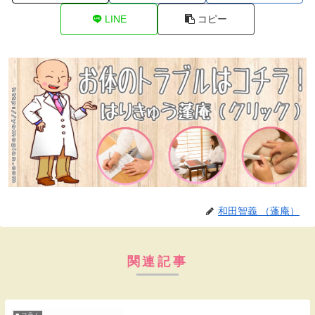
LINE
コピー
和田智義 （蓬庵）
関連記事