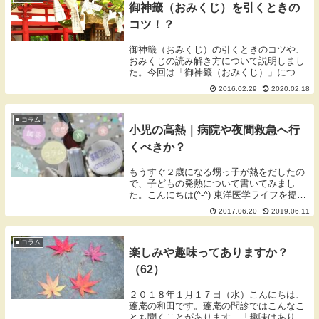
御神籤（おみくじ）を引くときの
コツ！？
御神籤（おみくじ）の引くときのコツや、
おみくじの読み解き方について説明しまし
た。今回は「御神籤（おみくじ）」につい
て説明しました。スピリチュアルな内容も
2016.02.29
2020.02.18
含みますので、お好きでない方はスルーし
てください。御神籤（おみくじ）2016年2
月29日...
■ コラム
小児の高熱｜病院や夜間救急へ行
くべきか？
もうすぐ２歳になる甥っ子が熱をだしたの
で、子どもの発熱について書いてみまし
た。こんにちは(^-^) 東洋医学ライフを提案
する蓬庵（よもぎあん）の和田です。今日
2017.06.20
2019.06.11
はもうすぐ２歳になる甥っ子が熱をだした
ので、発熱について書いてみました。ぜひ
小さな...
■ コラム
楽しみや趣味ってありますか？
（62）
２０１８年１月１７日（水）こんにちは、
蓬庵の和田です。蓬庵の問診ではこんなこ
とも聞くことがあります。「趣味はありま