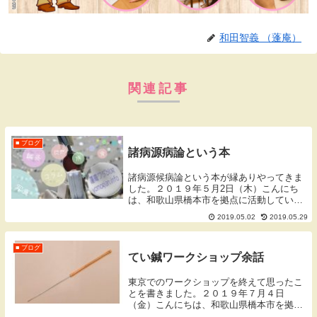
和田智義 （蓬庵）
関連記事
■ ブログ
諸病源病論という本
諸病源候病論という本が縁ありやってきま
した。２０１９年５月2日（木）こんにち
は、和歌山県橋本市を拠点に活動していま
す、蓬庵（よもぎあん）のワダです。ブロ
2019.05.02
2019.05.29
グをご覧頂きありがとうございます。諸病
源候論（しょびょうげんこうろん）諸病源
候論とは？『...
■ ブログ
てい鍼ワークショップ余話
東京でのワークショップを終えて思ったこ
とを書きました。２０１９年７月４日
（金）こんにちは、和歌山県橋本市を拠点
に活動しております蓬庵（よもぎあん）の