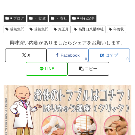
■ ブログ
・ 徒然
・ 寺社
■ 移行記事
瑞氣集門
瑞気集門
お正月
高野口八幡神社
年賀状
興味深い内容がありましたらシェアをお願いします。
X
Facebook
はてブ
0
0
LINE
コピー