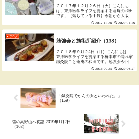
２０１７年１２月２６日（火）こんにち
は、東洋医学ライフを提案する蓬庵の和田
です。【落ちている手袋】今朝から大阪の
治療院に着くまでに片側だけ落ちている手
2017.12.26
2020.01.15
袋を３つ見かけました。手袋って意識して
みてると意外とよく落ちています。もう随
分前ですが深夜...
■ ブログ
勉強会と施術所紹介（138）
２０１８年９月２4日（月）こんにちは、
東洋医学ライフを提案する橋本市の隠れ家
鍼灸院こと蓬庵の和田です。勉強会今回は
ペアを作ってお互いに施術をしました。
2018.09.24
2020.06.17
日々、施術をする側にいますが、自分自身
の施術というのは自分では十分にできなか
ったりします。...
「鍼灸院でかんの脈といわれた。」
（159）
雪の高野山へ初詣 2019年1月2日
（162）