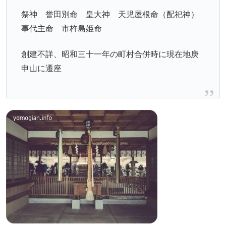
祭神 誉田別命 皇大神 天児屋根命（配祀神）
事代主命 市杵島姫命
創建不詳、昭和三十一年の町村合併時に現在地庚
申山に遷座