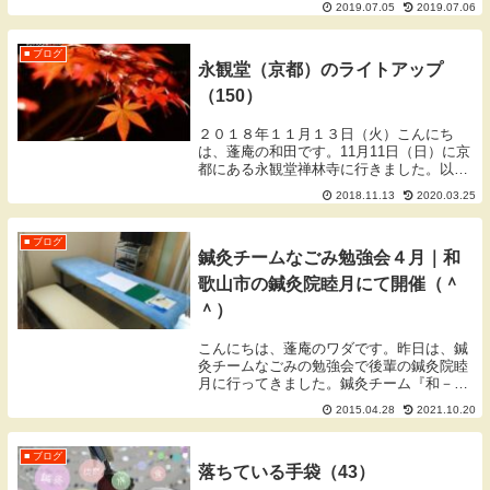
2019.07.05
2019.07.06
ワダです。ブログをご覧いただきありがと
うございます。てい鍼ワークショップ余話
出会い気づけば蓬...
■ ブログ
永観堂（京都）のライトアップ
（150）
２０１８年１１月１３日（火）こんにち
は、蓬庵の和田です。11月11日（日）に京
都にある永観堂禅林寺に行きました。以前
にも秋と初夏に行ったことがあるのです
2018.11.13
2020.03.25
が、はじめてライトアップにいきました。
ライトアップは午後5時30分から受付開始
で8時30...
■ ブログ
鍼灸チームなごみ勉強会４月｜和
歌山市の鍼灸院睦月にて開催（＾
＾）
こんにちは、蓬庵のワダです。昨日は、鍼
灸チームなごみの勉強会で後輩の鍼灸院睦
月に行ってきました。鍼灸チーム『和－
nagomi－』は、「和歌山を鍼灸で元気
2015.04.28
2021.10.20
に！」をスローガンに集まった、和歌山を
中心とした若手鍼灸師の集まりです(^-^)10
時か...
■ ブログ
落ちている手袋（43）