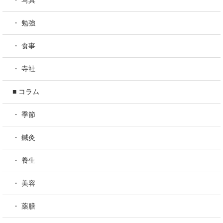
・ 勉強
・ 食事
・ 寺社
■ コラム
・ 季節
・ 鍼灸
・ 養生
・ 美容
・ 薬膳