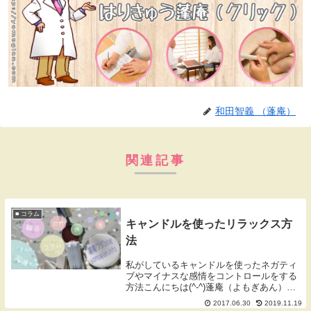
和田智義 （蓬庵）
関連記事
■ コラム
キャンドルを使ったリラックス方
法
私がしているキャンドルを使ったネガティ
ブやマイナスな感情をコントロールをする
方法こんにちは(^-^)蓬庵（よもぎあん）の
和田です。今日は私のリラックス方法のひ
2017.06.30
2019.11.19
とつを紹介します。それは今はやりのキャ