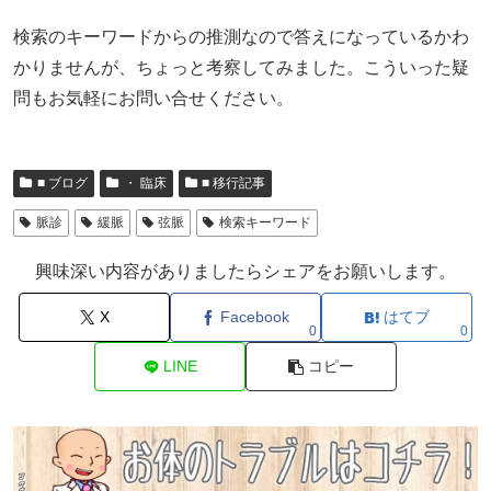
検索のキーワードからの推測なので答えになっているかわ
かりませんが、ちょっと考察してみました。こういった疑
問もお気軽にお問い合せください。
■ ブログ
・ 臨床
■ 移行記事
脈診
緩脈
弦脈
検索キーワード
興味深い内容がありましたらシェアをお願いします。
X
Facebook
はてブ
0
0
LINE
コピー