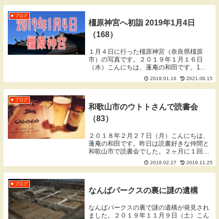
ンドルを使ったやり方です。近年ではキャ
ンドル...
■ ブログ
橿原神宮へ初詣 2019年1月4日
（168）
１月４日に行った橿原神宮（奈良県橿原
市）の写真です。２０１９年１月１６日
（水）こんにちは、蓬庵の和田です。1月
も今日で16日となり関西も松の内をあけま
2019.01.16
2021.06.15
した。昨日の15日は小正月と言ったりもし
ます。お正月の飾りを片付けて、それらを
燃やす「どん...
■ ブログ
和歌山市のウトトさんで読書会
（83）
２０１８年２月２７日（月）こんにちは、
蓬庵の和田です。昨日は読書好きな仲間と
和歌山市で読書会でした。２ヶ月に１回の
ペースで開催しており、もう３年目に入っ
2018.02.27
2019.11.25
ています。それぞれが読んだ本を紹介した
り、その内容について議論したりします。
いつも３～５...
■ ブログ
なんばパークスの裏に謎の遺構
なんばパークスの裏で謎の遺構が発見され
ました。２０１９年１１月９日（土）こん