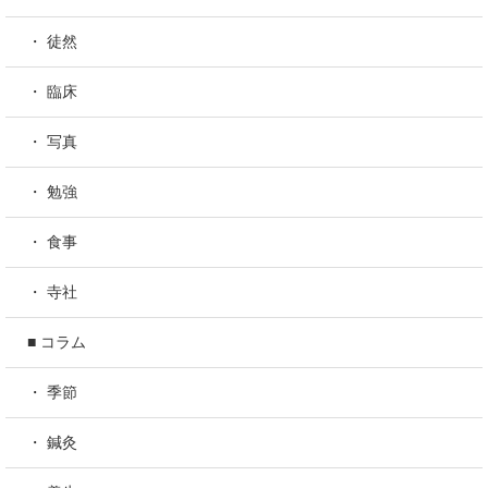
・ 徒然
・ 臨床
・ 写真
・ 勉強
・ 食事
・ 寺社
■ コラム
・ 季節
・ 鍼灸