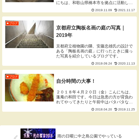
にちは、和歌山県橋本市を拠点に活動して
おります蓬庵（よもぎあん）のワダです。
2019.11.09
2021.11.17
ブログをご覧いただきありがとうございま
す。謎の遺構なんばパークスの南からでて
きた遺構謎の...
■ ブログ
京都府立陶板名画の庭の写真｜
2019年
京都府立植物園の隣、安藤忠雄氏の設計で
ある「陶板名画の庭」に行ったときに撮っ
た写真を紹介しているブログです。
2019.09.24
2020.11.13
■ ブログ
自分時間の大事！
２０１８年４月２０日（金）こんにちは、
蓬庵の和田です。今日は急患の方が背負わ
れてやってきたりと午前中はバタバタな日
だったのですが、夜はスムーズに終わった
2018.04.20
2019.11.25
ので少し早く施術所を出ることができまし
た。1時間半ほどいつもより早く帰る。と
いう選択肢も...
雨の日曜に中之島公園でやっている