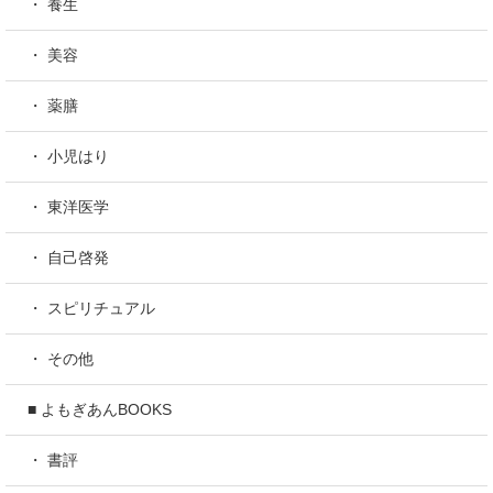
・ 養生
・ 美容
・ 薬膳
・ 小児はり
・ 東洋医学
・ 自己啓発
・ スピリチュアル
・ その他
■ よもぎあんBOOKS
・ 書評