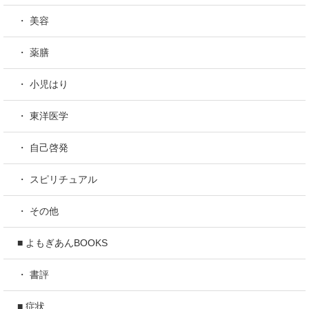
・ 美容
・ 薬膳
・ 小児はり
・ 東洋医学
・ 自己啓発
・ スピリチュアル
・ その他
■ よもぎあんBOOKS
・ 書評
■ 症状