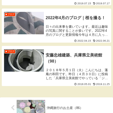
ります蓬庵（よもぎあん）のワダです。ブ
2019.07.15
2019.07.17
ログをご覧いただきありがとうございま
す。鍼灸フェスタOSAKA2019鍼灸フェス
タ先日の...
■ ブログ
2022年4月のブログ｜桜を撮る！
日々の出来事を書いています。最近は趣味
の写真に関することが多いです。2022年4
月のブログと更新情報今年は４月に入って
も桜が残っていたので長く楽しむことがで
2022.04.15
2022.06.21
きました。読んで欲しい真面目な内容には
《＊》、趣味のカメラや写真に関すること
に《P》...
■ ブログ
安藤忠雄建築、兵庫県立美術館
（98）
２０１８年５月１日（火）こんにちは、蓬
庵の和田です。昨日（４月３０日）に投稿
した「兵庫県立美術館でやっている「ジブ
リの大博覧会」に行ってきました。」の番
2018.05.01
2019.11.25
外編です。行った目的のもうひとつは、美
術館が建築家の安藤忠雄氏の設計であると
いうのもあり...
沖縄旅行のお土産（86）