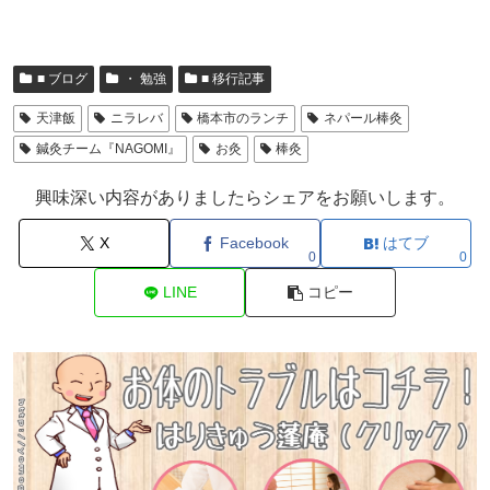
■ ブログ
・ 勉強
■ 移行記事
天津飯
ニラレバ
橋本市のランチ
ネパール棒灸
鍼灸チーム『NAGOMI』
お灸
棒灸
興味深い内容がありましたらシェアをお願いします。
X
Facebook
はてブ
0
0
LINE
コピー