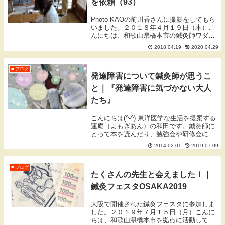
を依頼（93）
Photo KAOの前川香さんに撮影をしてもら
いました。２０１８年４月１９日（木）こ
んにちは、和歌山県橋本市の鍼灸師ワダで
す。蓬庵の撮影概要昨日の１８日に、橋本
2018.04.19
2020.04.29
市在住のフォトグラファーであるPhoto
KAOの前川香さん（ホームページ）に蓬...
■ ブログ
発達障害について鍼灸師が思うこ
と｜『発達障害に気づかない大人
たち』
こんにちは(^-^) 東洋医学な生活を提案する
蓬庵（よもぎあん）の和田です。鍼灸師に
とって本を読んだり、勉強会や研修会に参
加して知識や技術を身につけることはお店
2014.02.01
2019.07.09
での商品の仕入れと同じです。少しでも良
いものを提供するために、常に知識と技術
を追...
■ ブログ
たくさんの先生と会えました！｜
鍼灸フェスタOSAKA2019
大阪で開催された鍼灸フェスタに参加しま
した。２０１９年７月１５日（月）こんに
ちは、和歌山県橋本市を拠点に活動してお