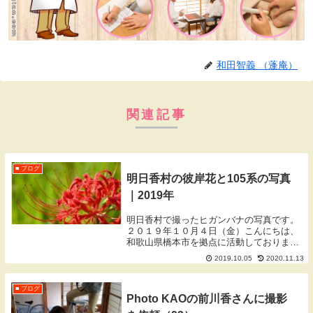
和田智義 （蓬庵）
関連記事
■ ブログ
明日香村の彼岸花と105系の写真
｜2019年
明日香村で撮ったヒガンバナの写真です。
２０１９年１０月４日（金）こんにちは、
和歌山県橋本市を拠点に活動しております
蓬庵（よもぎあん）のワダです。ブログを
2019.10.05
2020.11.13
ご覧いただきありがとうございます。今回
は趣味で撮った写真の紹介です。明日香村
良いお天気で...
■ ブログ
Photo KAOの前川香さんに撮影