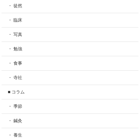
・ 徒然
・ 臨床
・ 写真
・ 勉強
・ 食事
・ 寺社
■ コラム
・ 季節
・ 鍼灸
・ 養生