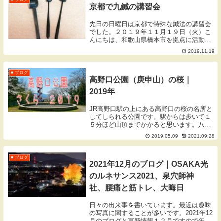
京都で九鍼の講習会
先日の日曜日は京都で特殊な鍼法の講習会
でした。２０１９年１１月１９日（火）こ
んにちは、和歌山県橋本市を拠点に活動し
ております蓬庵（よもぎあん）のワダで
2019.11.19
す。ブログをご覧いただきありがとうござ
います。九鍼の講習会最後になる３回目講
習は計 3 回...
■ ブログ
高野口公園（庚申山）の桜｜
2019年
JR高野口駅の上にある高野口の桜の名所と
してしられる公園です。駅からは歩いて１
５分ほど山頂までかかると思います。八幡
神社のところに駐車場があるので、山の中
2019.05.09
2021.09.28
腹までは車で行けます。
■ ブログ
2021年12月のブログ｜OSAKA光
のルネサンス2021、泉穴師神
社、腰痛と筋トレ、大晦日
日々の出来事を書いています。最近は趣味
の写真に関することが多いです。2021年12
月のブログと更新情報１２月ですので年の