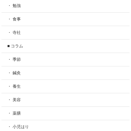
・ 勉強
・ 食事
・ 寺社
■ コラム
・ 季節
・ 鍼灸
・ 養生
・ 美容
・ 薬膳
・ 小児はり