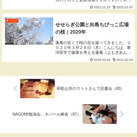
瀬を感じる話題が多くなってきました。御
2021.12.10
2022.01.07
堂筋や中之島の綺麗なイルミネーションの
写真も投稿しています。あっという間の１
年でし...
■ ブログ
せせらぎ公園と向島ちびっこ広場
の桜｜2020年
蓬庵の近くで桜の花を撮ってきました。２
０２０年３月２６日（木）こんにちは、東
洋医学で健康を考える蓬庵（よもぎあん）
のワダです。ブログをご覧いただきありが
2020.03.26
2021.02.02
とうございます。※一部の写真はクリック
で大きくなります。無断使用・転載はご遠
慮ください。...
和歌山市のウトトさんで読書会（83）
NAGOMI勉強会、ネパール棒灸（87）