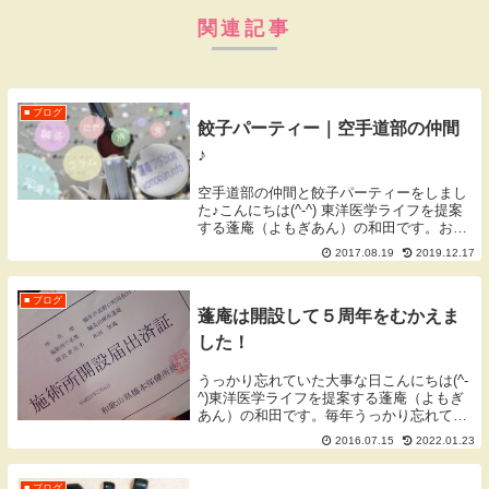
関連記事
■ ブログ
餃子パーティー｜空手道部の仲間
♪
空手道部の仲間と餃子パーティーをしまし
た♪こんにちは(^-^) 東洋医学ライフを提案
する蓬庵（よもぎあん）の和田です。お盆
休みの出来事を書きました。高校の空手道
2017.08.19
2019.12.17
部のときの仲間餃子パーティー私は高校生
のときは空手道部（剛柔流）に所属してい
まし...
■ ブログ
蓬庵は開設して５周年をむかえま
した！
うっかり忘れていた大事な日こんにちは(^-
^)東洋医学ライフを提案する蓬庵（よもぎ
あん）の和田です。毎年うっかり忘れてい
るのですが、ふと以前のブログ記事を確認
2016.07.15
2022.01.23
すると、施術所の開設届出をした書類の日
では５周年をむかえていました。実際に治
療をス...
■ ブログ