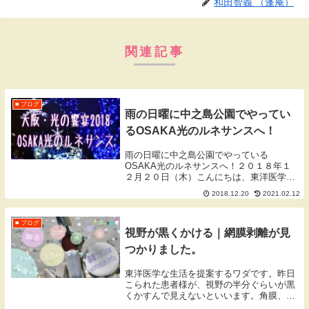
和田智義 （蓬庵）
関連記事
■ ブログ
雨の日曜に中之島公園でやってい
るOSAKA光のルネサンスへ！
雨の日曜に中之島公園でやっている
OSAKA光のルネサンスへ！２０１８年１
２月２０日（木）こんにちは、東洋医学ラ
イフを提案する橋本市の隠れ家鍼灸院こと
2018.12.20
2021.02.12
蓬庵の和田です。先日の日曜日（12月16
日）に大阪・光の饗宴2018のコアプログラ
ムのひとつ...
■ ブログ
視野が黒くかける｜網膜剥離が見
つかりました。
東洋医学な生活を提案するワダです。昨日
こられた患者様が、視野の半分ぐらいが黒
くかすんで見えないといいます。角膜、眼
のレンズである水晶体、中にある硝子体、