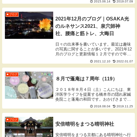
2015.06.14
2019.07.09
光を感じる神経がある網膜、このいずれか
にトラブルがあると見えなくなりますし、
眼そのものに...
■ ブログ
2021年12月のブログ｜OSAKA光
のルネサンス2021、泉穴師神
社、腰痛と筋トレ、大晦日
日々の出来事を書いています。最近は趣味
の写真に関することが多いです。2021年12
月のブログと更新情報１２月ですので年の
瀬を感じる話題が多くなってきました。御
2021.12.10
2022.01.07
堂筋や中之島の綺麗なイルミネーションの
写真も投稿しています。あっという間の１
年でし...
■ ブログ
８月で蓬庵は７周年（119）
２０１８年８月４日（土）こんにちは、東
洋医学ライフを提案する橋本市の隠れ家鍼
灸院こと蓬庵の和田です。おかげさまで蓬
庵は８月で７周年をむかえることができま
2018.08.04
2019.11.25
した。いつも応援ありがとうございます。
これからもより良い施術をできるように頑
張っていきま...
■ ブログ
安倍晴明をまつる晴明神社
安倍晴明をまつる京都にある晴明神社へ行