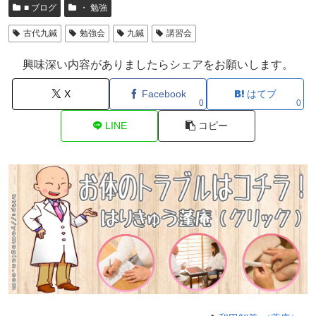
■ ブログ
・ 勉強
古代九鍼
勉強会
九鍼
講習会
興味深い内容がありましたらシェアをお願いします。
X
Facebook
はてブ
0
0
LINE
コピー