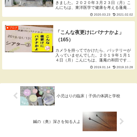
きました。２０２０年３月２３日（月）こ
んにちは、東洋医学で健康を考える蓬庵
（よもぎあん）のワダです。ブログをご覧
2020.03.23
2021.02.02
いただきありがとうございます。※一部の
写真はクリックで大きくなります。無断使
用・転載はご遠...
■ ブログ
「こんな夜更けにバナナかよ」
（165）
カメラを持ってでかけたら、バッテリーが
入っていませんでした。２０１９年１月１
４日（月）こんにちは、蓬庵の和田です。
昨日の13日（日）にカメラを持ってでかけ
2019.01.14
2019.10.28
たら、大阪まででてきてからカメラにバッ
テリーをいれずにきたことに気づきまし
た。一眼レフ...
小児はりの臨床｜子供の体調と学校
鍼の（奥）深さを知る人よ