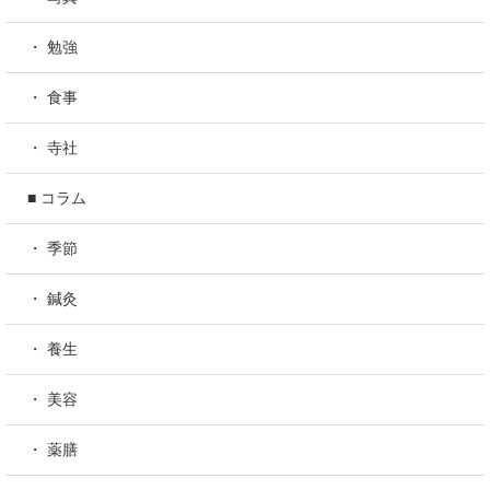
・ 勉強
・ 食事
・ 寺社
■ コラム
・ 季節
・ 鍼灸
・ 養生
・ 美容
・ 薬膳