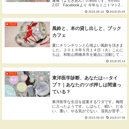
蓬庵（よもぎあん）の和田です。6月8日
2:07 Facebookより 今年もミニトマト2種
類を裏庭に植えました。失敗したくないの
2016.06.10
2019.05.04
で、いつも大きめに育った苗を買うため育
てたとは言い難いかもしれませ...
■ ブログ
風鈴と、本の貸し出しと、ブック
カフェ
夏にチリンチリンと心地よい風鈴を頂きま
した。２０１９年５月１４日（火）こんに
ちは、和歌山県橋本市を拠点に活動してい
ます、蓬庵（よもぎあん）のワダです。ブ
2019.05.14
ログをご覧いただきありがとうございま
す。風鈴（ふうりん） wind bell蓬庵の患者
様...
■ ブログ
東洋医学診断、あなたは○○タイ
プ？｜あなたのツボ押しは間違っ
ている？
東洋医学な生活を提案するワダです。梅雨
に入ったようです。しばらく、眠い、だる
い、重い、やる気がでない、湿気が苦手な
体質の方には辛い季節ですね。今日の新患
2015.06.05
2019.07.09
様の治療中に、一緒にこられていた奥様か
ら｢旦那は何タイプ？、気虚？、気滞？｣と