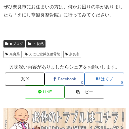
ぜひ奈良市にお住まいの方は、何かお困りの事がありまし
たら「えにし堂鍼灸整骨院」に行ってみてください。
■ ブログ
・ 徒然
奈良県
えにし堂鍼灸整骨院
奈良市
興味深い内容がありましたらシェアをお願いします。
X
Facebook
はてブ
0
0
LINE
コピー