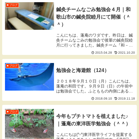
慮ください。ご連...
■ ブログ
鍼灸チームなごみ勉強会４月｜和
歌山市の鍼灸院睦月にて開催（＾
＾）
こんにちは、蓬庵のワダです。昨日は、鍼
灸チームなごみの勉強会で後輩の鍼灸院睦
月に行ってきました。鍼灸チーム『和－
nagomi－』は、「和歌山を鍼灸で元気
2015.04.28
2021.10.20
に！」をスローガンに集まった、和歌山を
中心とした若手鍼灸師の集まりです(^-^)10
時か...
■ ブログ
勉強会と海遊館（124）
２０１８年９月１０日（月）こんにちは、
蓬庵の和田です。９月９日（日）の午前中
は勉強会でした。ふとももの内側にある内
転筋という筋肉や肺を調整するテクニック
2018.09.10
2019.11.18
を学びました。勉強会は実技が中心なので
実際に体験した学びます。内転筋は足底を
使うのですが...
■ ブログ
今年もプチトマトを植えました♪
｜蓬庵の東洋医学勉強会（＾＾）
こんにちは(^-^)東洋医学ライフを提案する