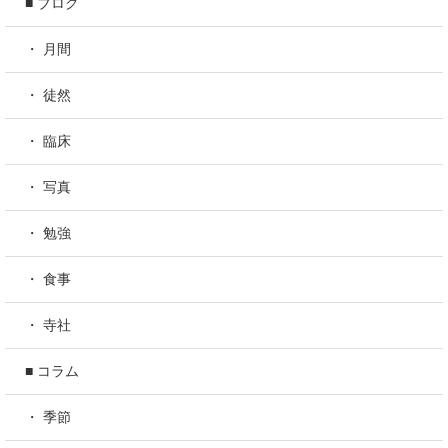
■ ブログ
・ 月間
・ 徒然
・ 臨床
・ 写真
・ 勉強
・ 食事
・ 寺社
■ コラム
・ 季節