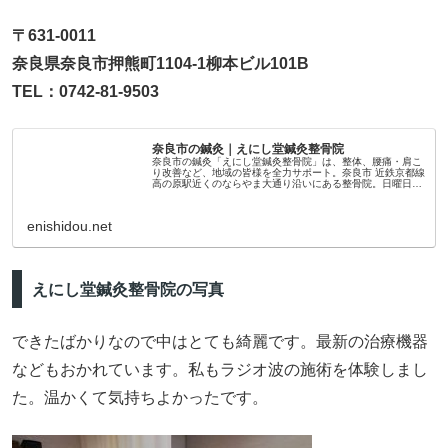
〒631-0011
奈良県奈良市押熊町1104-1柳本ビル101B
TEL：0742-81-9503
奈良市の鍼灸｜えにし堂鍼灸整骨院
奈良市の鍼灸「えにし堂鍼灸整骨院」は、整体、腰痛・肩こ
り改善など、地域の皆様を全力サポート。奈良市 近鉄京都線
高の原駅近くのならやま大通り沿いにある整骨院。日曜日・
午前中も営業中。ファスティング、美容鍼灸、交通事故施術
もお任せ！
enishidou.net
えにし堂鍼灸整骨院の写真
できたばかりなので中はとても綺麗です。最新の治療機器
などもおかれています。私もラジオ波の施術を体験しまし
た。温かくて気持ちよかったです。