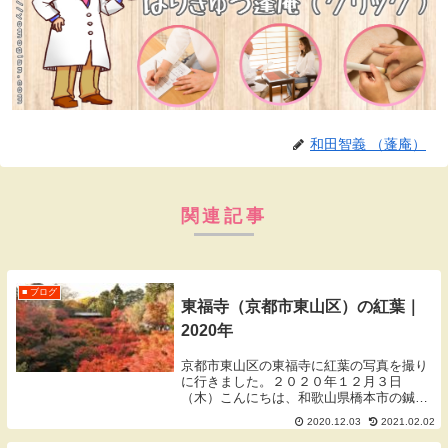
和田智義 （蓬庵）
関連記事
■ ブログ
東福寺（京都市東山区）の紅葉｜
2020年
京都市東山区の東福寺に紅葉の写真を撮り
に行きました。２０２０年１２月３日
（木）こんにちは、和歌山県橋本市の鍼灸
師ワダです。ブログをご覧いただきありが
2020.12.03
2021.02.02
とうございます。※一部の写真はクリック
で大きくなります。無断使用・転載はご遠