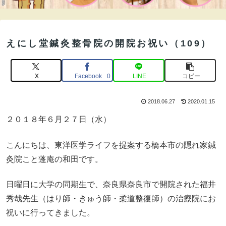
えにし堂鍼灸整骨院の開院お祝い（109）
X
Facebook
LINE
コピー
0
2018.06.27
2020.01.15
２０１８年６月２７日（水）
こんにちは、東洋医学ライフを提案する橋本市の隠れ家鍼
灸院こと蓬庵の和田です。
日曜日に大学の同期生で、奈良県奈良市で開院された福井
秀哉先生（はり師・きゅう師・柔道整復師）の治療院にお
祝いに行ってきました。