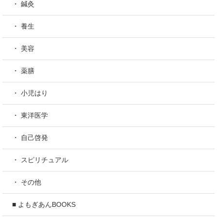
・ 鍼灸
・ 養生
・ 美容
・ 薬膳
・ 小児はり
・ 東洋医学
・ 自己啓発
・ スピリチュアル
・ その他
■ よもぎあんBOOKS