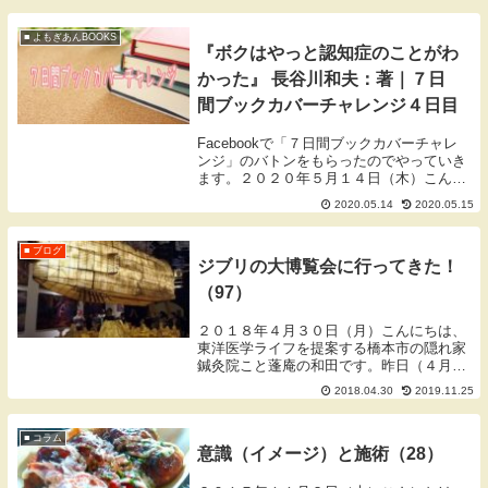
鍼灸チーム『NAGOMI』の勉強会でした。
今回...
■ よもぎあんBOOKS
『ボクはやっと認知症のことがわ
かった』 長谷川和夫：著｜７日
間ブックカバーチャレンジ４日目
Facebookで「７日間ブックカバーチャレ
ンジ」のバトンをもらったのでやっていき
ます。２０２０年５月１４日（木）こんに
ちは、和歌山県橋本市の鍼灸師ワダです。
2020.05.14
2020.05.15
ブログをご覧いただきありがとうございま
す。７日間ブックカバーチャレンジ概要７
日間ブ...
■ ブログ
ジブリの大博覧会に行ってきた！
（97）
２０１８年４月３０日（月）こんにちは、
東洋医学ライフを提案する橋本市の隠れ家
鍼灸院こと蓬庵の和田です。昨日（４月２
９日）に兵庫県立美術館でやっている「ジ
2018.04.30
2019.11.25
ブリの大博覧会」に行ってきました。２０
１８年７月１日までやっていますので、ま
だまだ大丈夫...
■ コラム
意識（イメージ）と施術（28）