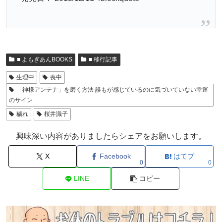
■ よもぎあんBOOKS
■ 移行記事
生理中
喪中
「神様アンテナ」を磨く方法 誰もが感じているのに気づいていない幸運
のサイン
穢れ
桜井識子
興味深い内容がありましたらシェアをお願いします。
X
Facebook
はてブ
0
0
LINE
コピー