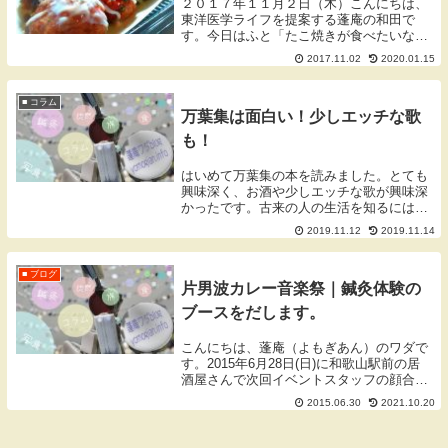
２０１７年１１月２日（木）こんにちは、
東洋医学ライフを提案する蓬庵の和田で
す。今日はふと「たこ焼きが食べたいな
ぁ」とおもったら、伝わったのか用事でこ
2017.11.02
2020.01.15
られた患者様から差し入りれをいただきま
した。その患者様は食べたいものを察する
ことが多いそうで...
■ コラム
万葉集は面白い！少しエッチな歌
も！
はいめて万葉集の本を読みました。とても
興味深く、お酒や少しエッチな歌が興味深
かったです。古来の人の生活を知るには必
須だと思いました。
2019.11.12
2019.11.14
■ ブログ
片男波カレー音楽祭｜鍼灸体験の
ブースをだします。
こんにちは、蓬庵（よもぎあん）のワダで
す。2015年6月28日(日)に和歌山駅前の居
酒屋さんで次回イベントスタッフの顔合わ
せ兼、打ち合わせを行ってきました。次回
2015.06.30
2021.10.20
イベントは8月23日に片男波海水浴場で行
われる、『第2回片男波カレー音楽祭』に
「...