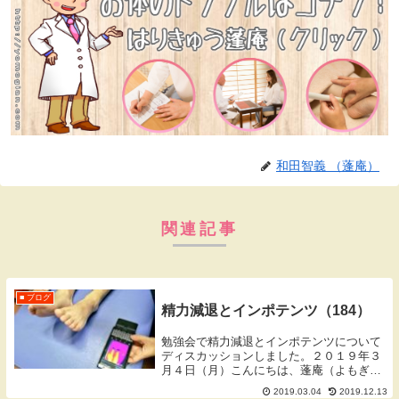
和田智義 （蓬庵）
関連記事
■ ブログ
精力減退とインポテンツ（184）
勉強会で精力減退とインポテンツについて
ディスカッションしました。２０１９年３
月４日（月）こんにちは、蓬庵（よもぎあ
ん）の和田です。鍼灸チーム『NAGOMI』
2019.03.04
2019.12.13
勉強会概要昨日の日曜日は代表をしている