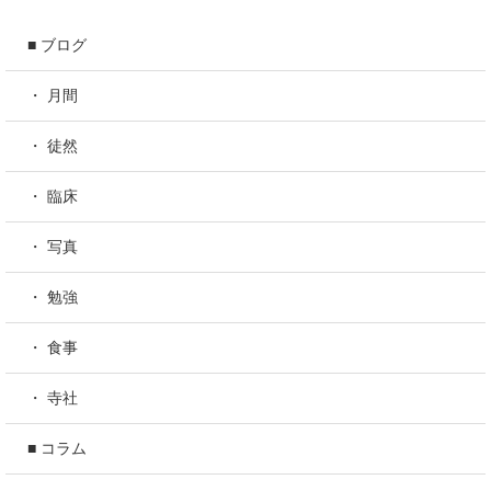
■ ブログ
・ 月間
・ 徒然
・ 臨床
・ 写真
・ 勉強
・ 食事
・ 寺社
■ コラム