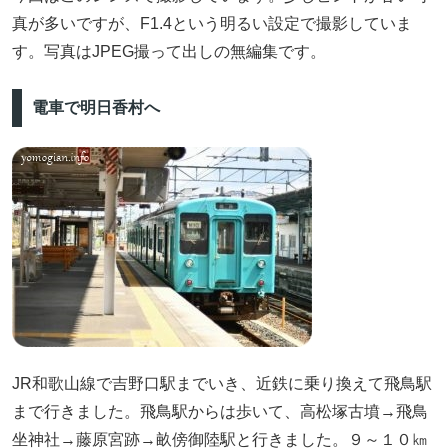
真が多いですが、F1.4という明るい設定で撮影していま
す。写真はJPEG撮って出しの無編集です。
電車で明日香村へ
JR和歌山線で吉野口駅までいき、近鉄に乗り換えて飛鳥駅
まで行きました。飛鳥駅からは歩いて、高松塚古墳→飛鳥
坐神社→藤原宮跡→畝傍御陸駅と行きました。９～１０㎞