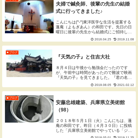
夫婦で鍼灸師、後輩の先生の結婚
式に行ってきました♪
こんにちは(^-^)東洋医学な生活を提案する
蓬庵（よもぎあん）の和田です。先日の日
曜日に後輩の先生から結婚式にご招待して
頂き、先輩鍼灸師として参加してきまし
2016.04.25
2019.11.08
た。後輩の新郎は同じ学校の後輩ではない
のですが、勉強会のスタッフとして学生の
頃に知り...
■ ブログ
『天気の子』と住吉大社
８月４日は午後から勉強会だったのです
が、午前中は時間があったので難波で映画
『天気の子』を見てきました。『君の名
は。』で話題となった新海誠監督の作品で
2019.08.05
2021.02.12
す。
■ ブログ
安藤忠雄建築、兵庫県立美術館
（98）
２０１８年５月１日（火）こんにちは、蓬
庵の和田です。昨日（４月３０日）に投稿
した「兵庫県立美術館でやっている「ジブ
リの大博覧会」に行ってきました。」の番
2018.05.01
2019.11.25