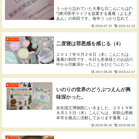
うっかり忘れていた大事な日こんにちは(^-
^)東洋医学ライフを提案する蓬庵（よもぎ
あん）の和田です。毎年うっかり忘れてい
るのですが、ふと以前のブログ記事を確認
2016.07.15
2022.01.23
すると、施術所の開設届出をした書類の日
では５周年をむかえていました。実際に治
療をス...
■ ブログ
二度寝は罪悪感を感じる（4）
２０１７年９月２８日（木）こんにちは、
蓬庵の和田です。今日も患者様とのお話の
中から印象深かったことをひとつふたつ書
いてみたいと思います。タイトルにもかき
2017.09.28
2019.12.17
ましたが「二度寝は罪悪感を感じる」とい
う話を患者様から聞きました。さて、みな
さんは二度寝...
■ ブログ
いのりの世界のどうぶつえんが興
味深かった。
奈良国立博物館にいきました。２０１９年
８月１５日（木）こんにちは、和歌山県橋
本市を拠点に活動しております蓬庵（よも
ぎあん）のワダです。ブログをご覧いただ
2019.08.16
2019.08.20
きありがとうございます。奈良国立博物館
いのりの世界のどうぶつえんなら燈花会に
行ったときに...
■ ブログ