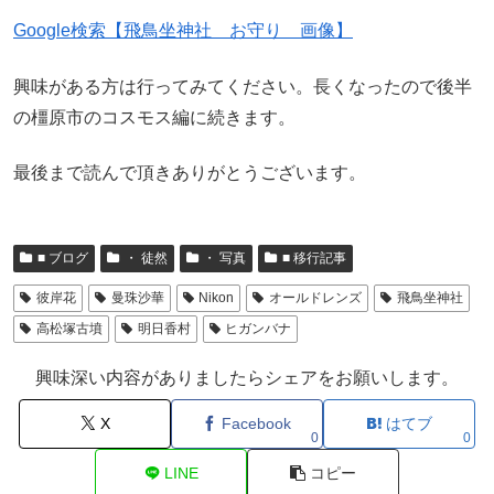
Google検索【飛鳥坐神社 お守り 画像】
興味がある方は行ってみてください。長くなったので後半
の橿原市のコスモス編に続きます。
最後まで読んで頂きありがとうございます。
■ ブログ
・ 徒然
・ 写真
■ 移行記事
彼岸花
曼珠沙華
Nikon
オールドレンズ
飛鳥坐神社
高松塚古墳
明日香村
ヒガンバナ
興味深い内容がありましたらシェアをお願いします。
X
Facebook
はてブ
0
0
LINE
コピー