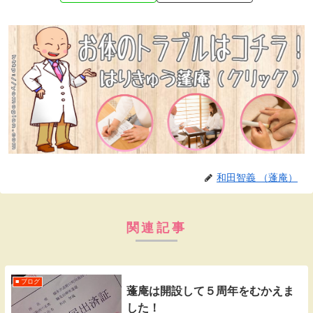
和田智義 （蓬庵）
関連記事
■ ブログ
蓬庵は開設して５周年をむかえま
した！