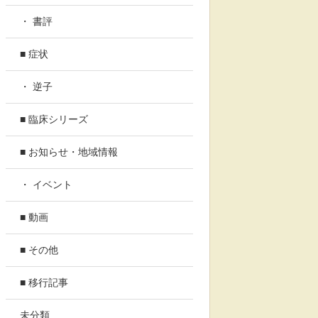
・ 書評
■ 症状
・ 逆子
■ 臨床シリーズ
■ お知らせ・地域情報
・ イベント
■ 動画
■ その他
■ 移行記事
未分類