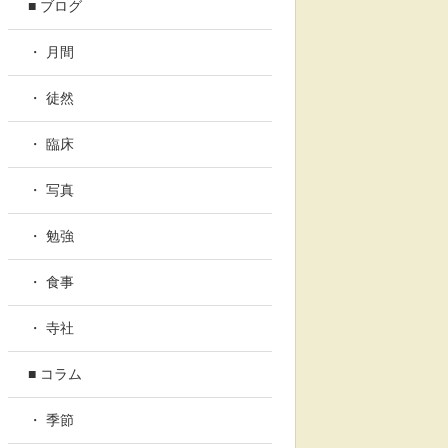
■ ブログ
・ 月間
・ 徒然
・ 臨床
・ 写真
・ 勉強
・ 食事
・ 寺社
■ コラム
・ 季節