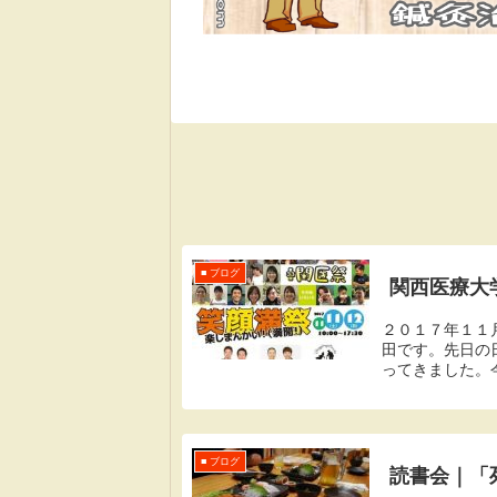
■ ブログ
関西医療大
２０１７年１１
田です。先日の
ってきました。
り）からとったと
■ ブログ
読書会｜「