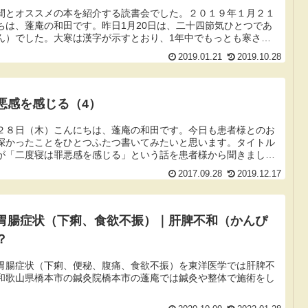
間とオススメの本を紹介する読書会でした。２０１９年１月２１
ちは、蓬庵の和田です。昨日1月20日は、二十四節気ひとつであ
ん）でした。大寒は漢字が示すとおり、1年中でもっとも寒さが
。また...
2019.01.21
2019.10.28
悪感を感じる（4）
２８日（木）こんにちは、蓬庵の和田です。今日も患者様とのお
深かったことをひとつふたつ書いてみたいと思います。タイトル
が「二度寝は罪悪感を感じる」という話を患者様から聞きまし
んは二度寝...
2017.09.28
2019.12.17
胃腸症状（下痢、食欲不振）｜肝脾不和（かんぴ
？
胃腸症状（下痢、便秘、腹痛、食欲不振）を東洋医学では肝脾不
和歌山県橋本市の鍼灸院橋本市の蓬庵では鍼灸や整体で施術をし