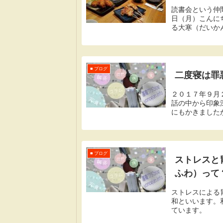
読書会という仲
日（月）こんに
る大寒（だいか
厳しくなる頃です
■ ブログ
二度寝は罪
２０１７年９月
話の中から印象
にもかきました
た。さて、みなさ
■ ブログ
ストレスと
ふわ）って
ストレスによる
和といいます。
ています。