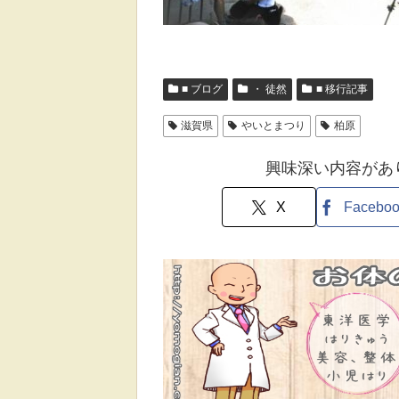
■ ブログ
・ 徒然
■ 移行記事
滋賀県
やいとまつり
柏原
興味深い内容があ
X
Facebo