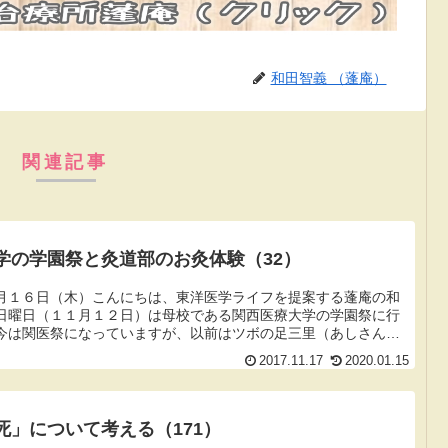
和田智義 （蓬庵）
関連記事
学の学園祭と灸道部のお灸体験（32）
月１６日（木）こんにちは、東洋医学ライフを提案する蓬庵の和
日曜日（１１月１２日）は母校である関西医療大学の学園祭に行
今は関医祭になっていますが、以前はツボの足三里（あしさん
思うのです...
2017.11.17
2020.01.15
死」について考える（171）