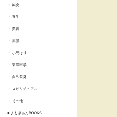
・ 鍼灸
・ 養生
・ 美容
・ 薬膳
・ 小児はり
・ 東洋医学
・ 自己啓発
・ スピリチュアル
・ その他
■ よもぎあんBOOKS