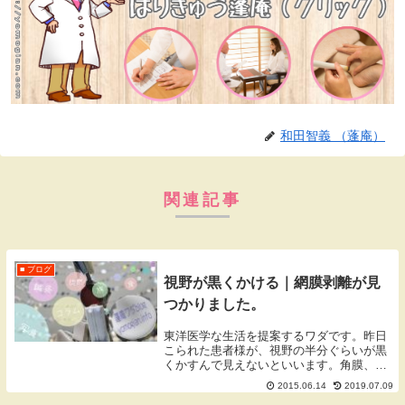
和田智義 （蓬庵）
関連記事
■ ブログ
視野が黒くかける｜網膜剥離が見
つかりました。
東洋医学な生活を提案するワダです。昨日
こられた患者様が、視野の半分ぐらいが黒
くかすんで見えないといいます。角膜、眼
のレンズである水晶体、中にある硝子体、
2015.06.14
2019.07.09
光を感じる神経がある網膜、このいずれか