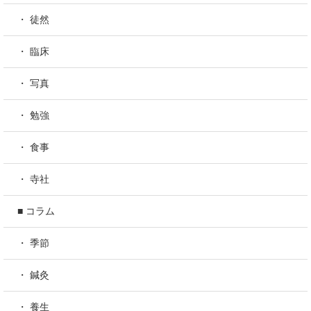
・ 徒然
・ 臨床
・ 写真
・ 勉強
・ 食事
・ 寺社
■ コラム
・ 季節
・ 鍼灸
・ 養生