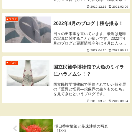
本市を拠点に活動しております蓬庵（よも
2019.12.16
2021.02.09
ぎあん）のワダです。ブログをご覧いただ
きありがとうございます。※写真はクリッ
クで大...
■ ブログ
2022年4月のブログ｜桜を撮る！
日々の出来事を書いています。最近は趣味
の写真に関することが多いです。2022年4
月のブログと更新情報今年は４月に入って
も桜が残っていたので長く楽しむことがで
2022.04.15
2022.06.21
きました。読んで欲しい真面目な内容には
《＊》、趣味のカメラや写真に関すること
に《P》...
■ ブログ
国立民族学博物館で人魚のミイラ
にハラノムシ！？
国立民族学博物館で開催されていた特別展
の「驚異と怪異―想像界の生きものたち」
を見てきたというブログです。
2019.09.23
2019.09.24
明日香村散策と曼珠沙華の写真
（133）