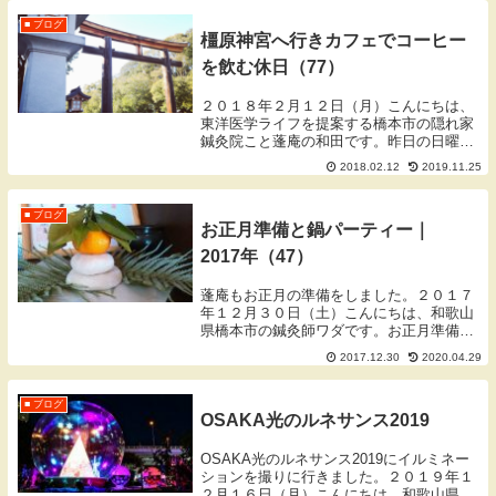
にトラブルがあると見えなくなりますし、
眼そのものに...
■ ブログ
橿原神宮へ行きカフェでコーヒー
を飲む休日（77）
２０１８年２月１２日（月）こんにちは、
東洋医学ライフを提案する橋本市の隠れ家
鍼灸院こと蓬庵の和田です。昨日の日曜日
は橿原神宮へいきました。広い敷地はすが
2018.02.12
2019.11.25
すがしく気持ちのよい場所で好きなんで
す。また近くにお気に入りのカフェもある
んです。橿原神...
■ ブログ
お正月準備と鍋パーティー｜
2017年（47）
蓬庵もお正月の準備をしました。２０１７
年１２月３０日（土）こんにちは、和歌山
県橋本市の鍼灸師ワダです。お正月準備蓬
庵もお正月を迎える準備をしました。大晦
2017.12.30
2020.04.29
日に松飾りやしめ縄をするのは一夜飾りと
いってさけられます。その理由はお葬式が
一夜飾りで縁...
■ ブログ
OSAKA光のルネサンス2019
OSAKA光のルネサンス2019にイルミネー
ションを撮りに行きました。２０１９年１
２月１６日（月）こんにちは、和歌山県橋