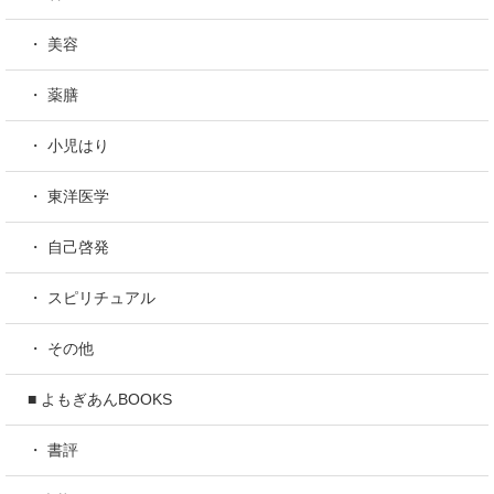
・ 美容
・ 薬膳
・ 小児はり
・ 東洋医学
・ 自己啓発
・ スピリチュアル
・ その他
■ よもぎあんBOOKS
・ 書評