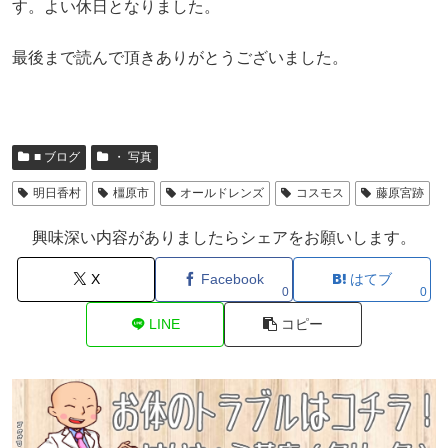
す。よい休日となりました。
最後まで読んで頂きありがとうございました。
■ ブログ
・ 写真
明日香村
橿原市
オールドレンズ
コスモス
藤原宮跡
興味深い内容がありましたらシェアをお願いします。
X
Facebook
はてブ
0
0
LINE
コピー