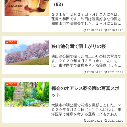
（83）
２０１８年２月２７日（月）こんにちは、
蓬庵の和田です。昨日は読書好きな仲間と
和歌山市で読書会でした。２ヶ月に１回の
ペースで開催しており、もう３年目に入っ
2018.02.27
2019.11.25
ています。それぞれが読んだ本を紹介した
り、その内容について議論したりします。
いつも３～５...
■ ブログ
狭山池公園で雨上がりの桜
狭山池公園で撮った雨上がりの桜の写真で
す。２０２０年４月３日（金）こんにち
は、東洋医学で健康を考える蓬庵（よもぎ
あん）のワダです。ブログをご覧いただき
2020.04.03
2021.02.02
ありがとうございます。※一部の写真はク
リックで大きくなります。無断使用・転載
はご遠慮くださ...
■ ブログ
都会のオアシス靱公園の写真スポ
ット
大阪市の靱公園で花壇を撮影しました。２
０２０年３月２１日（土）こんにちは、東
洋医学で健康を考える蓬庵（よもぎあん）
のワダです。ブログをご覧いただきありが
2020.03.21
2021.02.09
とうございます。※一部の写真はクリック