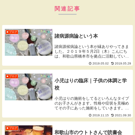
関連記事
■ ブログ
諸病源病論という本
諸病源候病論という本が縁ありやってきま
した。２０１９年５月2日（木）こんにち
は、和歌山県橋本市を拠点に活動していま
す、蓬庵（よもぎあん）のワダです。ブロ
2019.05.02
2019.05.29
グをご覧頂きありがとうございます。諸病
源候論（しょびょうげんこうろん）諸病源
候論とは？『...
■ ブログ
小児はりの臨床｜子供の体調と学
校
小児はりの施術をしてるといろんなタイプ
のお子さんがきます。性格や症状を見極め
てその子にあった施術をしていきます。臨
床での出来事を少し紹介しました。
2019.11.15
2021.09.30
■ ブログ
和歌山市のウトトさんで読書会