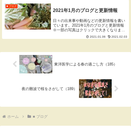
で大きくなります。無断使用・転載はご遠
慮ください。...
■ ブログ
2021年1月のブログと更新情報
日々の出来事や動画などの更新情報を書い
ています。2021年1月のブログと更新情報
※一部の写真はクリックで大きくなりま
す。無断使用・転載はご遠慮ください。月
2021.01.06
2021.02.03
間ブログ別月のブログはこちらから↓↓1月1
日（金）謹賀新年あけましておめでとうご
ざいま...
東洋医学による春の過ごし方（185）
夜の難波で桜をさがして（189）
ホーム
■ ブログ