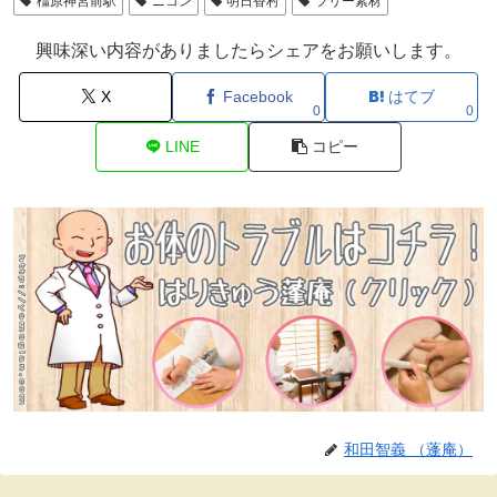
橿原神宮前駅
ニコン
明日香村
フリー素材
興味深い内容がありましたらシェアをお願いします。
X
Facebook
はてブ
0
0
LINE
コピー
和田智義 （蓬庵）