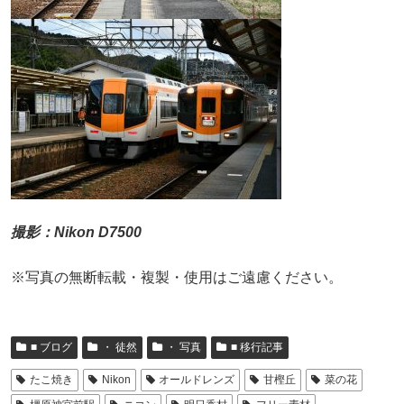
撮影：Nikon D7500
※写真の無断転載・複製・使用はご遠慮ください。
■ ブログ
・ 徒然
・ 写真
■ 移行記事
たこ焼き
Nikon
オールドレンズ
甘樫丘
菜の花