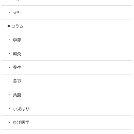
・ 寺社
■ コラム
・ 季節
・ 鍼灸
・ 養生
・ 美容
・ 薬膳
・ 小児はり
・ 東洋医学