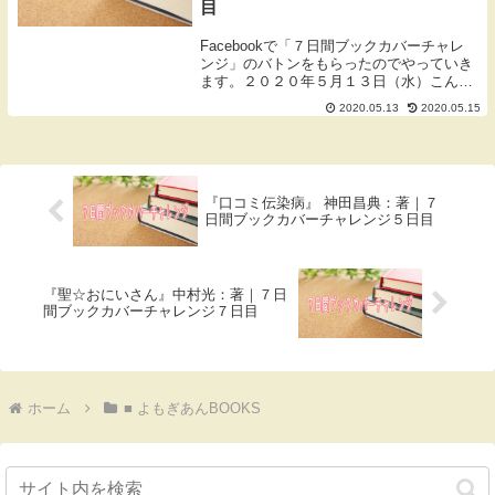
目
Facebookで「７日間ブックカバーチャレ
ンジ」のバトンをもらったのでやっていき
ます。２０２０年５月１３日（水）こんに
ちは、和歌山県橋本市の鍼灸師ワダです。
2020.05.13
2020.05.15
ブログをご覧いただきありがとうございま
す。７日間ブックカバーチャレンジ概要７
日間ブ...
『口コミ伝染病』 神田昌典：著｜７
日間ブックカバーチャレンジ５日目
『聖☆おにいさん』中村光：著｜７日
間ブックカバーチャレンジ７日目
ホーム
■ よもぎあんBOOKS