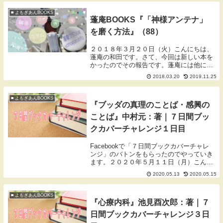
す。７日間ブックカバーチャレンジ概要７
日間ブ...
■ よもぎあんBOOKS
蓬庵BOOKS『「神様アンテナ」
を磨く方法』（88）
２０１８年３月２０日（火）こんにちは、
蓬庵の和田です。さて、今回は新しい本を
かったのでその報告です。蓬庵には他にも
２冊ほどあるのですが桜井識子さんの本で
2018.03.20
2019.11.25
す。スピリチュアル関係の本ですが、女性
の患者様に人気があります。『「神様アン
テナ」を磨く...
■ よもぎあんBOOKS
『ブッダの真理のことば・感興の
ことば』中村元：著｜７日間ブッ
クカバーチャレンジ１日目
Facebookで「７日間ブックカバーチャレ
ンジ」のバトンをもらったのでやっていき
ます。２０２０年５月１１日（月）こんに
ちは、和歌山県橋本市の鍼灸師ワダです。
2020.05.13
2020.05.15
ブログをご覧いただきありがとうございま
す。７日間ブックカバーチャレンジ概要７
日間ブ...
■ よもぎあんBOOKS
『心療内科』池見酉次郎：著｜７
日間ブックカバーチャレンジ３日