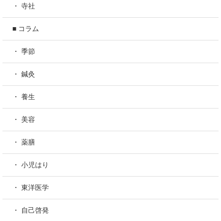
・ 寺社
■ コラム
・ 季節
・ 鍼灸
・ 養生
・ 美容
・ 薬膳
・ 小児はり
・ 東洋医学
・ 自己啓発