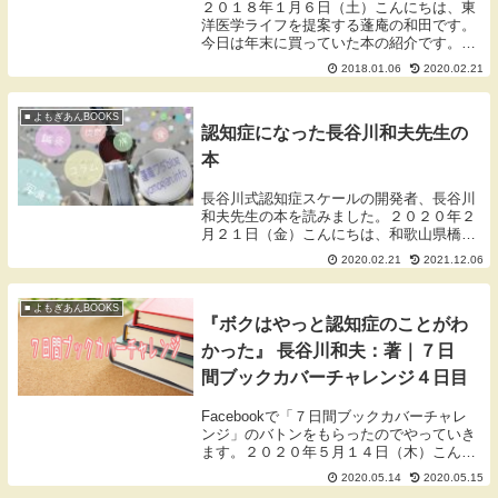
２０１８年１月６日（土）こんにちは、東
洋医学ライフを提案する蓬庵の和田です。
今日は年末に買っていた本の紹介です。年
末に買った本の紹介大阪の最終日に時間が
2018.01.06
2020.02.21
あったので梅田の本屋さんへ寄ったときに
買いました。１２月２３日にでたばかりの
本、『神さま...
■ よもぎあんBOOKS
認知症になった長谷川和夫先生の
本
長谷川式認知症スケールの開発者、長谷川
和夫先生の本を読みました。２０２０年２
月２１日（金）こんにちは、和歌山県橋本
市を拠点に活動しております蓬庵（よもぎ
2020.02.21
2021.12.06
あん）のワダです。ブログをご覧いただき
ありがとうございます。認知症と長谷川和
夫先生概要気...
■ よもぎあんBOOKS
『ボクはやっと認知症のことがわ
かった』 長谷川和夫：著｜７日
間ブックカバーチャレンジ４日目
Facebookで「７日間ブックカバーチャレ
ンジ」のバトンをもらったのでやっていき
ます。２０２０年５月１４日（木）こんに
ちは、和歌山県橋本市の鍼灸師ワダです。
2020.05.14
2020.05.15
ブログをご覧いただきありがとうございま