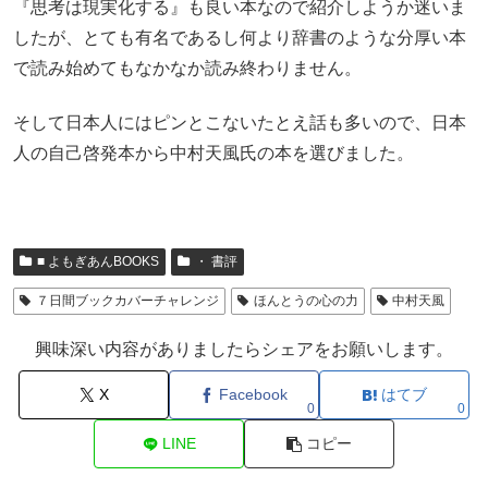
『思考は現実化する』も良い本なので紹介しようか迷いま
したが、とても有名であるし何より辞書のような分厚い本
で読み始めてもなかなか読み終わりません。
そして日本人にはピンとこないたとえ話も多いので、日本
人の自己啓発本から中村天風氏の本を選びました。
■ よもぎあんBOOKS
・ 書評
７日間ブックカバーチャレンジ
ほんとうの心の力
中村天風
興味深い内容がありましたらシェアをお願いします。
X
Facebook
はてブ
0
0
LINE
コピー