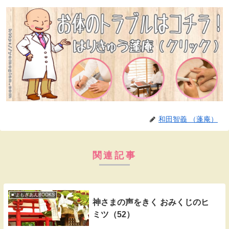
和田智義 （蓬庵）
関連記事
■ よもぎあんBOOKS
神さまの声をきく おみくじのヒ
ミツ（52）