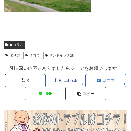
■ コラム
叱り方
子育て
サンドイッチ法
興味深い内容がありましたらシェアをお願いします。
X
Facebook
はてブ
0
0
LINE
コピー