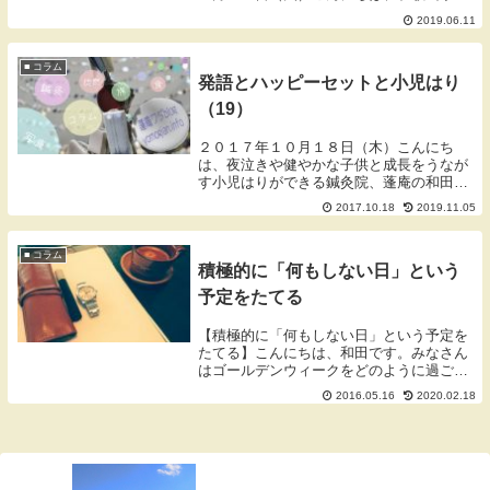
本市を拠点に活動しております蓬庵（よも
2019.06.11
ぎあん）のワダです。ブログをご覧いただ
きありがとうございます。鍼を刺すときに
大事なこと『...
■ コラム
発語とハッピーセットと小児はり
（19）
２０１７年１０月１８日（木）こんにち
は、夜泣きや健やかな子供と成長をうなが
す小児はりができる鍼灸院、蓬庵の和田で
す。発語や言葉の発達はお子さんにより大
2017.10.18
2019.11.05
きく差があります。１歳の半ばから意味の
ある単語を話すようになり、早いお子さん
であれば２歳の...
■ コラム
積極的に「何もしない日」という
予定をたてる
【積極的に「何もしない日」という予定を
たてる】こんにちは、和田です。みなさん
はゴールデンウィークをどのように過ごさ
れていますか？複数のコンサルタントさん
2016.05.16
2020.02.18
方の投稿をみていますと、「成功したい人
は他の人が休んでいるときに仕事をす
る」、「自営業に...