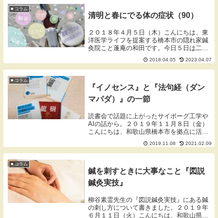
が、階段からこけ...
■ コラム
清明と春にでる体の症状（90）
２０１８年４月５日（木）こんにちは、東
洋医学ライフを提案する橋本市の隠れ家鍼
灸院こと蓬庵の和田です。今日５日は二十
四節気の一つの「清明」です。万物（すべ
2018.04.05
2023.04.07
てのもの、人間も動植物も）がエネルギー
にあふれ、活き活きと輝く美しい季節で
す。今年は少し...
■ コラム
『イノセンス』と『法句経（ダン
マパダ）』の一節
読書会で話題に上がったサイボーグ工学や
AIの話から。２０１９年１１月８日（金）
こんにちは、和歌山県橋本市を拠点に活動
しております蓬庵（よもぎあん）のワダで
2019.11.08
2021.02.09
す。ブログをご覧いただきありがとうござ
います。読書会とダンマパダ読書会読書が
好きな仲間...
■ コラム
鍼を刺すときに大事なこと『図説
鍼灸実技』
柳谷素霊先生の『図説鍼灸実技』にある鍼
の刺し方について書きました。２０１９年
６月１１日（火）こんにちは、和歌山県橋