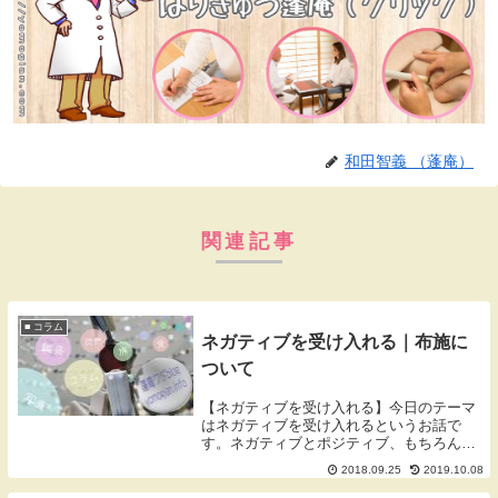
和田智義 （蓬庵）
関連記事
■ コラム
ネガティブを受け入れる｜布施に
ついて
【ネガティブを受け入れる】今日のテーマ
はネガティブを受け入れるというお話で
す。ネガティブとポジティブ、もちろんポ
ジティブな思考をできる方がよいのです
2018.09.25
2019.10.08
が、その土台にはネガティブな思考がある
ことを忘れてはいけません。極端な例です