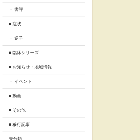
・ 書評
■ 症状
・ 逆子
■ 臨床シリーズ
■ お知らせ・地域情報
・ イベント
■ 動画
■ その他
■ 移行記事
未分類