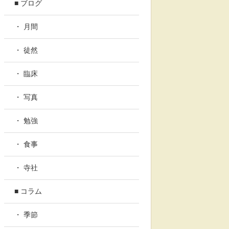
■ ブログ
・ 月間
・ 徒然
・ 臨床
・ 写真
・ 勉強
・ 食事
・ 寺社
■ コラム
・ 季節