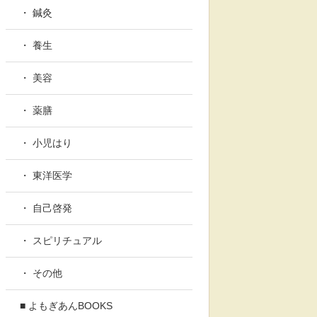
・ 鍼灸
・ 養生
・ 美容
・ 薬膳
・ 小児はり
・ 東洋医学
・ 自己啓発
・ スピリチュアル
・ その他
■ よもぎあんBOOKS