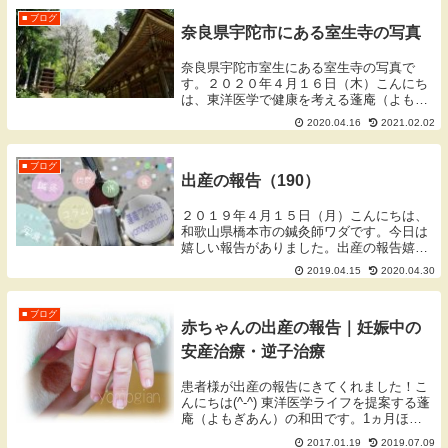
クで大...
■ ブログ
奈良県宇陀市にある室生寺の写真
奈良県宇陀市室生にある室生寺の写真で
す。２０２０年４月１６日（木）こんにち
は、東洋医学で健康を考える蓬庵（よもぎ
あん）のワダです。ブログをご覧いただき
2020.04.16
2021.02.02
ありがとうございます。※一部の写真はク
リックで大きくなります。無断使用・転載
はご遠慮くださ...
■ ブログ
出産の報告（190）
２０１９年４月１５日（月）こんにちは、
和歌山県橋本市の鍼灸師ワダです。今日は
嬉しい報告がありました。出産の報告嬉し
い報告今日は患者様から出産の報告があり
2019.04.15
2020.04.30
ました。母子ともに健康ということで安心
しました。こういうおめでたい報告は嬉し
いです。昨日...
■ ブログ
赤ちゃんの出産の報告｜妊娠中の
安産治療・逆子治療
患者様が出産の報告にきてくれました！こ
んにちは(^-^) 東洋医学ライフを提案する蓬
庵（よもぎあん）の和田です。1ヵ月ほど
前に出産された患者様の片山さんご夫妻
2017.01.19
2019.07.09