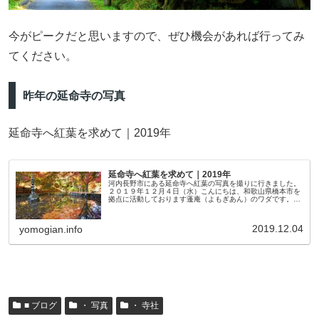
今がピークだと思いますので、ぜひ機会があれば行ってみ
てください。
昨年の延命寺の写真
延命寺へ紅葉を求めて｜2019年
延命寺へ紅葉を求めて｜2019年
河内長野市にある延命寺へ紅葉の写真を撮りに行きました。
２０１９年１２月４日（水）こんにちは、和歌山県橋本市を
拠点に活動しております蓬庵（よもぎあん）のワダです。ブ
ログをご覧いただきありがとうございます。※写真はクリッ
クで大きくなります。無断...
2019.12.04
yomogian.info
■ ブログ
・ 写真
・ 寺社