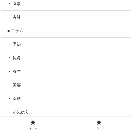
・ 食事
・ 寺社
■ コラム
・ 季節
・ 鍼灸
・ 養生
・ 美容
・ 薬膳
・ 小児はり
・ 東洋医学
ホーム
ブログ