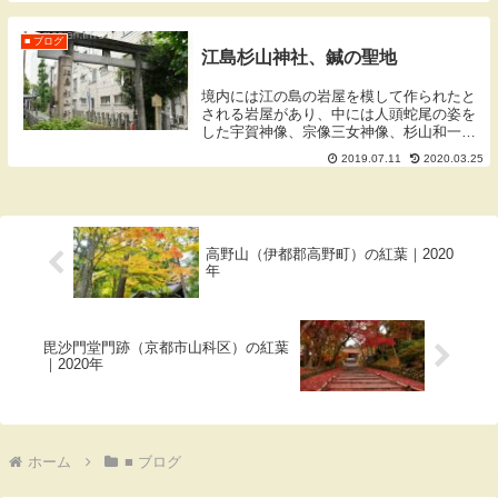
が、赤ちゃんと一緒に出産の報告にきてく
れました。予定していたよりも早く陣痛が
きてし...
■ ブログ
江島杉山神社、鍼の聖地
境内には江の島の岩屋を模して作られたと
される岩屋があり、中には人頭蛇尾の姿を
した宇賀神像、宗像三女神像、杉山和一検
校像がお祀りされています。岩屋は震災・
2019.07.11
2020.03.25
戦災で消失しており昭和に入ってから修復
されたようです。
高野山（伊都郡高野町）の紅葉｜2020
年
毘沙門堂門跡（京都市山科区）の紅葉
｜2020年
ホーム
■ ブログ