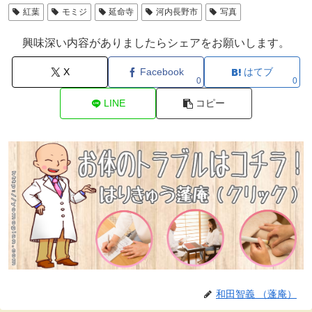
紅葉
モミジ
延命寺
河内長野市
写真
興味深い内容がありましたらシェアをお願いします。
X
Facebook
はてブ
0
0
LINE
コピー
和田智義 （蓬庵）