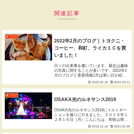
関連記事
■ ブログ
2022年2月のブログ｜トヨクニ・
コーヒー、和釘、ライカ１Ｃを買
いました！
日々の出来事を書いています。最近は趣味
の写真に関することが多いです。2022年2
月のブログと更新情報2月は寒い日が続い
ていますね。風邪を引いたりしていません
2022.02.18
2022.03.11
か？今回はカメラ（ライカ1C）を買ったお
はなし、都島のトヨクニハウスを見に行っ
たこと...
■ ブログ
OSAKA光のルネサンス2019
OSAKA光のルネサンス2019にイルミネー
ションを撮りに行きました。２０１９年１
２月１６日（月）こんにちは、和歌山県橋
本市を拠点に活動しております蓬庵（よも
2019.12.16
2021.02.09
ぎあん）のワダです。ブログをご覧いただ
きありがとうございます。※写真はクリッ