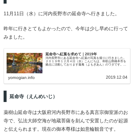
11月11日（水）に河内長野市の延命寺へ行きました。
昨年に行きとてもよかったので、今年は少し早めに行って
みました。
延命寺へ紅葉を求めて｜2019年
河内長野市にある延命寺へ紅葉の写真を撮りに行きました。
２０１９年１２月４日（水）こんにちは、和歌山県橋本市を
拠点に活動しております蓬庵（よもぎあん）のワダです。ブ
ログをご覧いただきありがとうございます。※写真はクリッ
クで大きくなります。無断...
2019.12.04
yomogian.info
延命寺（えんめいじ）
薬樹山延命寺は大阪府河内長野市にある真言宗御室派のお
寺で、弘法大師空海が地蔵菩薩を刻んで安置したのが起源
と伝えられます。現在の御本尊様は如意輪観音です。