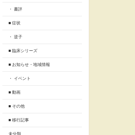
・ 書評
■ 症状
・ 逆子
■ 臨床シリーズ
■ お知らせ・地域情報
・ イベント
■ 動画
■ その他
■ 移行記事
未分類