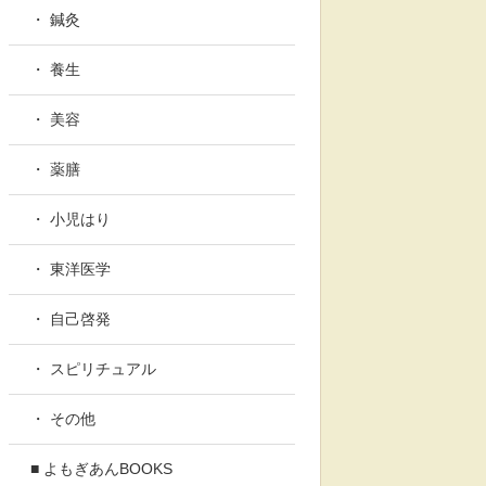
・ 鍼灸
・ 養生
・ 美容
・ 薬膳
・ 小児はり
・ 東洋医学
・ 自己啓発
・ スピリチュアル
・ その他
■ よもぎあんBOOKS