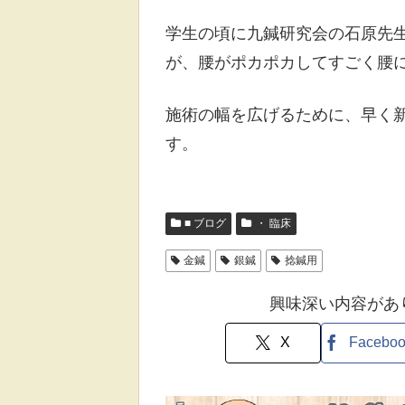
学生の頃に九鍼研究会の石原先生
が、腰がポカポカしてすごく腰
施術の幅を広げるために、早く
す。
■ ブログ
・ 臨床
金鍼
銀鍼
捻鍼用
興味深い内容があ
X
Facebo