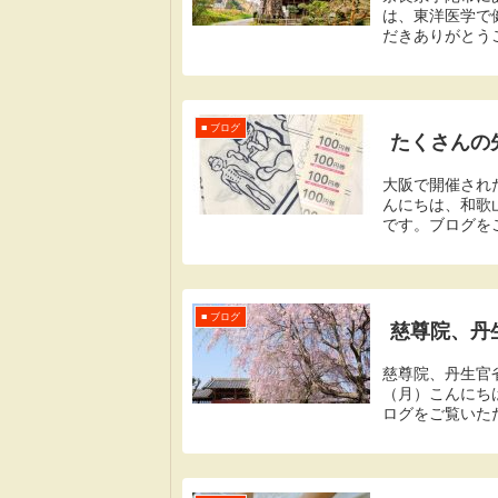
は、東洋医学で
だきありがとう
用・転載はご遠慮
■ ブログ
たくさんの先
大阪で開催され
んにちは、和歌
です。ブログをご
鍼灸フェスタ先日の
■ ブログ
慈尊院、丹
慈尊院、丹生官
（月）こんにち
ログをご覧いた
ります。無断使用