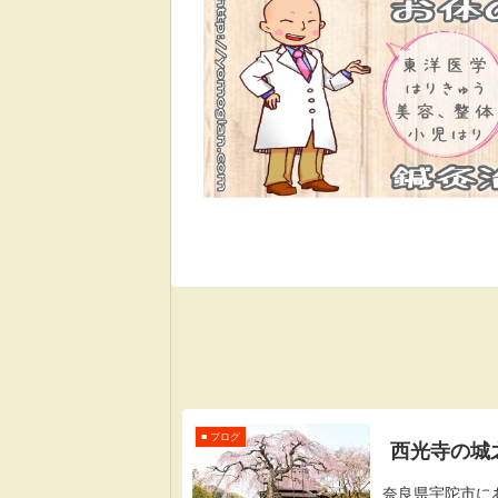
■ ブログ
西光寺の城
奈良県宇陀市に