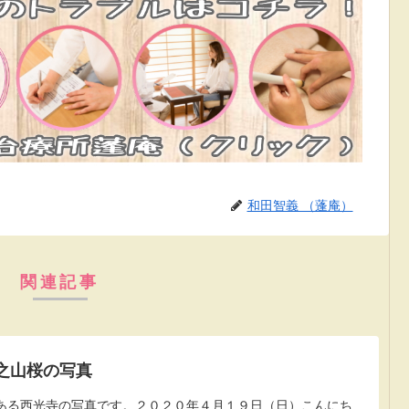
和田智義 （蓬庵）
関連記事
之山桜の写真
ある西光寺の写真です。２０２０年４月１９日（日）こんにち