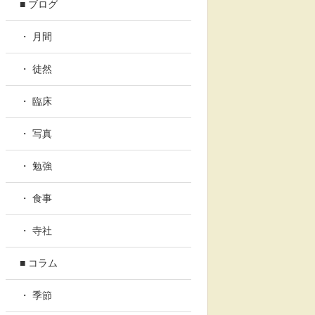
■ ブログ
・ 月間
・ 徒然
・ 臨床
・ 写真
・ 勉強
・ 食事
・ 寺社
■ コラム
・ 季節