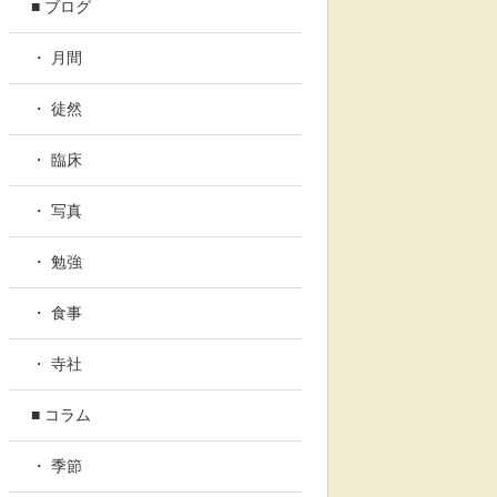
■ ブログ
・ 月間
・ 徒然
・ 臨床
・ 写真
・ 勉強
・ 食事
・ 寺社
■ コラム
・ 季節