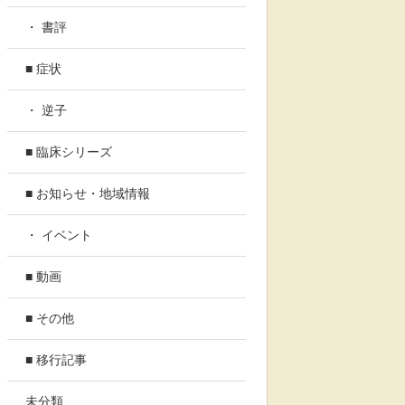
・ 書評
■ 症状
・ 逆子
■ 臨床シリーズ
■ お知らせ・地域情報
・ イベント
■ 動画
■ その他
■ 移行記事
未分類