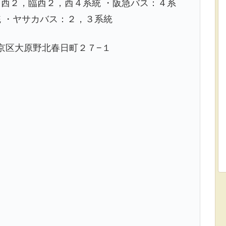
西２，臨西２，西４系統 ・阪急バス：４系
 ・ヤサカバス：２，３系統
市西京区大原野北春日町２７−１