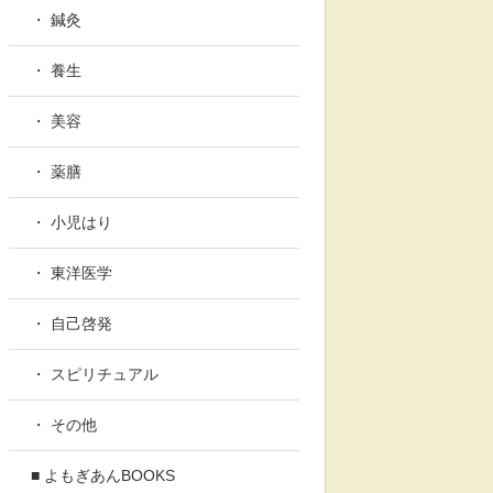
・ 鍼灸
・ 養生
・ 美容
・ 薬膳
・ 小児はり
・ 東洋医学
・ 自己啓発
・ スピリチュアル
・ その他
■ よもぎあんBOOKS