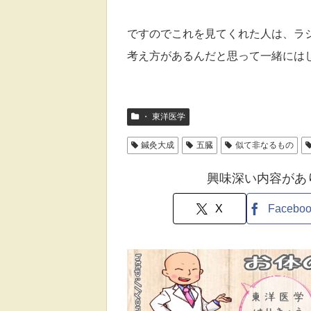
ですのでこれを見てくれた人は、
ラ
考え方があるんだ
と思って一緒には
・ 東洋医学
鍼灸大成
五臓
似て非なるもの
興味深い内容があ
X
Facebo