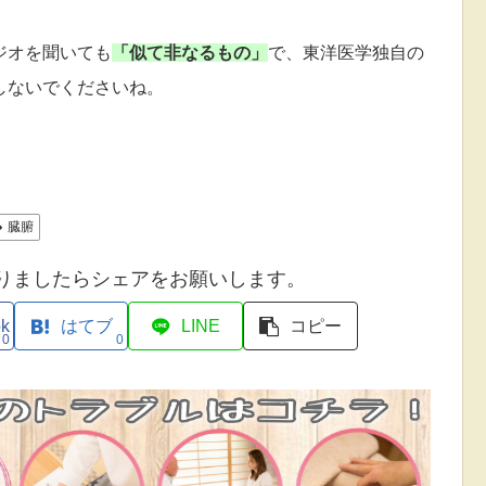
ジオを聞いても
「似て非なるもの」
で、東洋医学独自の
しないでくださいね。
臓腑
りましたらシェアをお願いします。
ok
はてブ
LINE
コピー
0
0