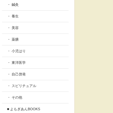
・ 鍼灸
・ 養生
・ 美容
・ 薬膳
・ 小児はり
・ 東洋医学
・ 自己啓発
・ スピリチュアル
・ その他
■ よもぎあんBOOKS