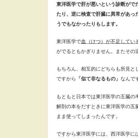
東洋医学で肝が悪いという診断がで
たり、
逆に検査で肝臓に異常があっ
うでもなかったりもします。
東洋医学で
血（けつ）が不足してい
がでるともかぎりません。
またその
もちろん、相互的にどちらも
所見と
ですから
「似て非なるもの」
なんで
もともと日本では東洋医学の五臓の
解剖の本をだすときに
東洋医学の五
まま使ってしまったんです。
ですから東洋医学には、
西洋医学に