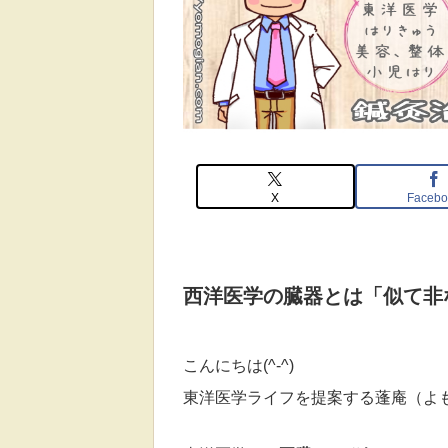
X
Facebo
西洋医学の臓器とは「似て非
こんにちは(^-^)
東洋医学ライフを提案する蓬庵（よ