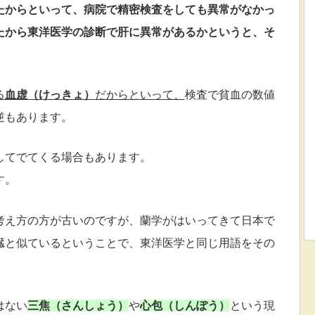
たからといって、
病院で精密検査をしても異常がなかっ
たから東洋医学の診断で
肝に異常があるかというと、そ
る
血虚（けっきょ）
だからといって、
検査で貧血の数値
逆もあります。
してでてくる場合もあります。
す。
考え方の方が古いのですが、
蘭学がはいってきて日本で
臓と似ているということで、
東洋医学と同じ用語をその
はない
三焦（さんしょう）
や
心包（しんぽう）
という現