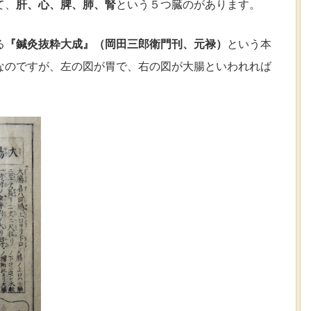
て、
肝、心、脾、肺、腎
という５つ臓のがあります。
る
『鍼灸抜粋大成』（岡田三郎衛門刊、元禄）
という本
なのですが、
左の図が胃で、右の図が大腸といわれれば