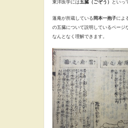
東洋医学には
五臓（ごぞう）
といっ
蓬庵が所蔵している
岡本一抱子
によ
の
五臓について説明しているページ
なんとなく理解できます。