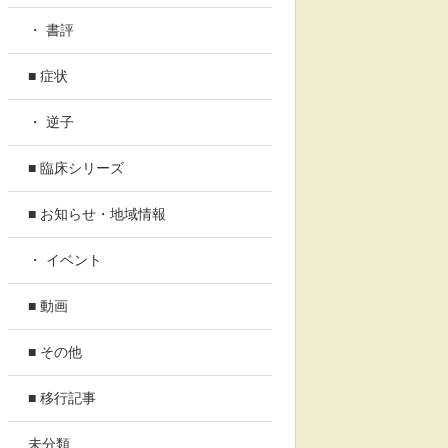
・ 書評
■ 症状
・ 逆子
■ 臨床シリーズ
■ お知らせ・地域情報
・ イベント
■ 動画
■ その他
■ 移行記事
未分類