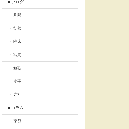
■ ブログ
・ 月間
・ 徒然
・ 臨床
・ 写真
・ 勉強
・ 食事
・ 寺社
■ コラム
・ 季節