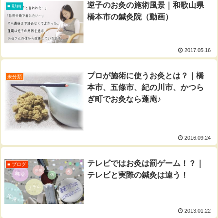
逆子のお灸の施術風景｜和歌山県
■ 動画
橋本市の鍼灸院（動画）
2017.05.16
プロが施術に使うお灸とは？｜橋
未分類
本市、五條市、紀の川市、かつら
ぎ町でお灸なら蓬庵♪
2016.09.24
テレビではお灸は罰ゲーム！？｜
■ ブログ
テレビと実際の鍼灸は違う！
2013.01.22