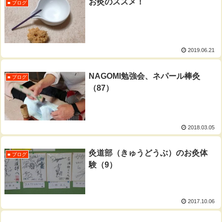
お灸のススメ！
■ ブログ
2019.06.21
NAGOMI勉強会、ネパール棒灸
■ ブログ
（87）
2018.03.05
灸道部（きゅうどうぶ）のお灸体
■ ブログ
験（9）
2017.10.06