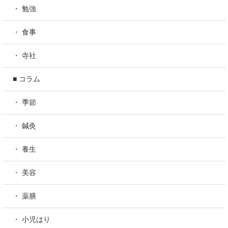
・ 勉強
・ 食事
・ 寺社
■ コラム
・ 季節
・ 鍼灸
・ 養生
・ 美容
・ 薬膳
・ 小児はり