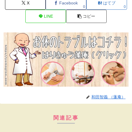
X
Facebook
はてブ
0
0
LINE
コピー
和田智義 （蓬庵）
関連記事