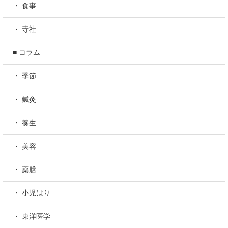
・ 食事
・ 寺社
■ コラム
・ 季節
・ 鍼灸
・ 養生
・ 美容
・ 薬膳
・ 小児はり
・ 東洋医学