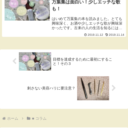
万葉集は面白い！少しエッチな歌
も！
はいめて万葉集の本を読みました。とても
興味深く、お酒や少しエッチな歌が興味深
かったです。古来の人の生活を知るには必
須だと思いました。
2019.11.12
2019.11.14
目標を達成するために最初にするこ
と！その３
刺さない美容ハリに要注意？
ホーム
■ コラム