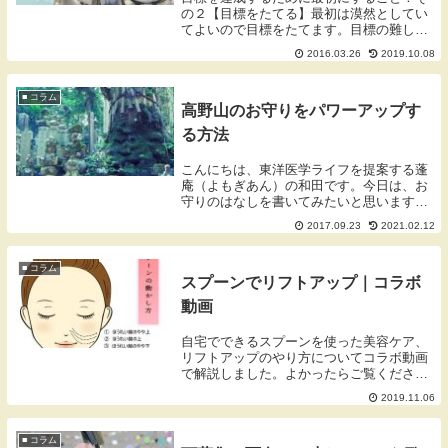
の２【目標をたてる】最初は漠然としてい
てよいので目標をたてます。目標の難しさ
や内容などは気にせず、とにかく達成した
2016.03.26
2019.10.08
い目標を書き出していきます。たくさん書
き出すと似たようなもなや、関連すること
もでてきます...
■ コラム
高野山のお守りをパワーアップす
る方法
こんにちは、東洋医学ライフを提案する蓬
庵（よもぎあん）の和田です。今日は、お
守りのはなしを書いてみたいと思います。
高野山を例に出しましたが神社でも同じで
2017.09.23
2021.02.12
す。高野山のお守りをパワーアップする方
法高野山で授けて頂けるお守りのパワーを
倍増する方法...
■ コラム
スプーンでリフトアップ｜コラボ
動画
自宅でできるスプーンを使った美容ケア、
リフトアップのやり方についてコラボ動画
で解説しました。よかったらご覧くださ
い。
2019.11.06
■ コラム