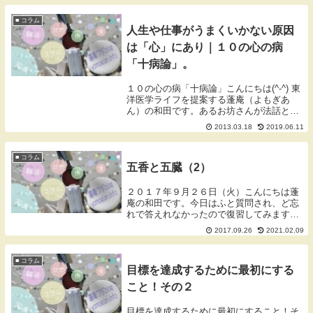
■ コラム
人生や仕事がうまくいかない原因
は「心」にあり｜１０の心の病
「十病論」。
１０の心の病「十病論」こんにちは(^-^) 東
洋医学ライフを提案する蓬庵（よもぎあ
ん）の和田です。あるお坊さんが法話とし
てブログに紹介されていて、興味深かった
2013.03.18
2019.06.11
ので紹介します(^^)虚堂智愚和尚「十病
論」 人生や仕事がうまくいかない時に陥る
原...
■ コラム
五香と五臓（2）
２０１７年９月２６日（火）こんにちは蓬
庵の和田です。今日はふと質問され、ど忘
れで答えれなかったので復習してみます。
五臓（肝、心、脾、肺、腎）には、それど
2017.09.26
2021.02.09
れにおいが配当されており五香といいま
す。体臭や口臭、体からの分泌物や排出物
のにおいから五...
■ コラム
目標を達成するために最初にする
こと！その２
目標を達成するために最初にすること！そ