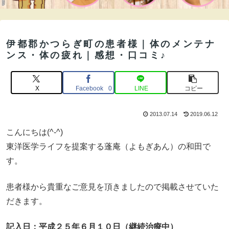
伊都郡かつらぎ町の患者様｜体のメンテナ
ンス・体の疲れ｜感想・口コミ♪
X
Facebook
LINE
コピー
0
2013.07.14
2019.06.12
こんにちは(^-^)
東洋医学ライフを提案する蓬庵（よもぎあん）の和田で
す。
患者様から貴重なご意見を頂きましたので掲載させていた
だきます。
記入日：平成２５年６月１０日（継続治療中）