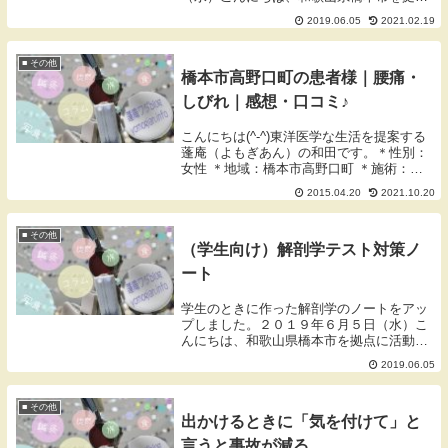
に活動しております蓬庵（よもぎあん）の
2019.06.05
2021.02.19
ワダです。ブログをご覧いただきありがと
うございます。東洋医学各論テスト対策ノ
ートもう10年...
■ その他
橋本市高野口町の患者様｜腰痛・
しびれ｜感想・口コミ♪
こんにちは(^-^)東洋医学な生活を提案する
蓬庵（よもぎあん）の和田です。＊性別：
女性 ＊地域：橋本市高野口町 ＊施術：鍼
灸治療（初診） ＊症状：腰痛＊施術につい
2015.04.20
2021.10.20
て色々と話を聞いて頂いて安心して治療を
受けることが出来ました。＊蓬庵について
と...
■ その他
（学生向け）解剖学テスト対策ノ
ート
学生のときに作った解剖学のノートをアッ
プしました。２０１９年６月５日（水）こ
んにちは、和歌山県橋本市を拠点に活動し
ております蓬庵（よもぎあん）のワダで
2019.06.05
す。ブログをご覧いただきありがとうござ
います。解剖学テスト対策もう10年以上前
の学生のとき...
■ その他
出かけるときに「気を付けて」と
言うと事故が減る