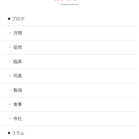
■ ブログ
・ 月間
・ 徒然
・ 臨床
・ 写真
・ 勉強
・ 食事
・ 寺社
■ コラム