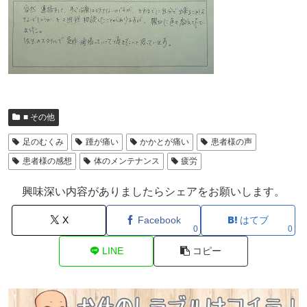
■ その他
足のむくみ
踵が痛い
かかとが痛い
患者様の声
患者様の感想
体のメンテナンス
疲労
興味深い内容がありましたらシェアをお願いします。
X
Facebook
はてブ
0
0
LINE
コピー