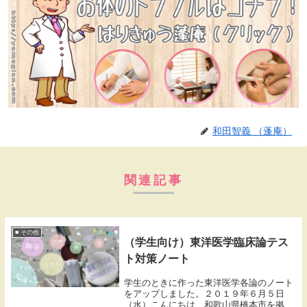
和田智義 （蓬庵）
関連記事
■ その他
（学生向け）東洋医学臨床論テス
ト対策ノート
学生のときに作った東洋医学各論のノート
をアップしました。２０１９年６月５日
（水）こんにちは、和歌山県橋本市を拠点