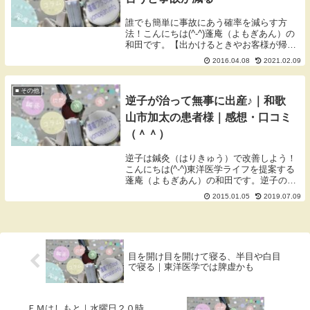
誰でも簡単に事故にあう確率を減らす方
法！こんにちは(^-^)蓬庵（よもぎあん）の
和田です。【出かけるときやお客様が帰る
前に「気を付けて」と言うと事故が減る】
2016.04.08
2021.02.09
＜フェイスブックにあった投稿＞ 出かける
前に「気をつけて」って言うと、 事故にあ
う確...
■ その他
逆子が治って無事に出産♪｜和歌
山市加太の患者様｜感想・口コミ
（＾＾）
逆子は鍼灸（はりきゅう）で改善しよう！
こんにちは(^-^)東洋医学ライフを提案する
蓬庵（よもぎあん）の和田です。逆子の施
術をした患者様から、無事に出産されたと
2015.01.05
2019.07.09
メールがありました。なんとか助産院で出
産したいという希望があり、逆子がなおっ
てから...
目を開け目を開けて寝る、半目や白目
で寝る｜東洋医学では脾虚かも
ＦＭはしもと｜水曜日２０時