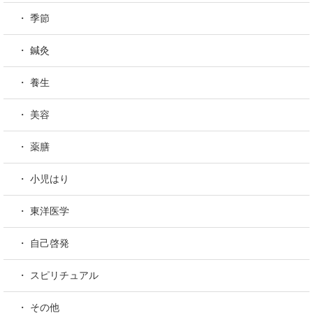
・ 季節
・ 鍼灸
・ 養生
・ 美容
・ 薬膳
・ 小児はり
・ 東洋医学
・ 自己啓発
・ スピリチュアル
・ その他