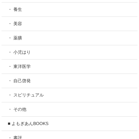
・ 養生
・ 美容
・ 薬膳
・ 小児はり
・ 東洋医学
・ 自己啓発
・ スピリチュアル
・ その他
■ よもぎあんBOOKS
・ 書評