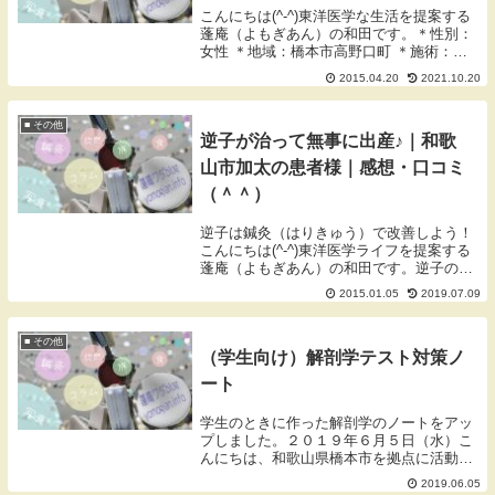
こんにちは(^-^)東洋医学な生活を提案する
蓬庵（よもぎあん）の和田です。＊性別：
女性 ＊地域：橋本市高野口町 ＊施術：鍼
灸治療（初診） ＊症状：腰痛＊施術につい
2015.04.20
2021.10.20
て色々と話を聞いて頂いて安心して治療を
受けることが出来ました。＊蓬庵について
と...
■ その他
逆子が治って無事に出産♪｜和歌
山市加太の患者様｜感想・口コミ
（＾＾）
逆子は鍼灸（はりきゅう）で改善しよう！
こんにちは(^-^)東洋医学ライフを提案する
蓬庵（よもぎあん）の和田です。逆子の施
術をした患者様から、無事に出産されたと
2015.01.05
2019.07.09
メールがありました。なんとか助産院で出
産したいという希望があり、逆子がなおっ
てから...
■ その他
（学生向け）解剖学テスト対策ノ
ート
学生のときに作った解剖学のノートをアッ
プしました。２０１９年６月５日（水）こ
んにちは、和歌山県橋本市を拠点に活動し
ております蓬庵（よもぎあん）のワダで
2019.06.05
す。ブログをご覧いただきありがとうござ