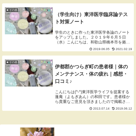
います。解剖学テスト対策もう10年以上前
の学生のとき...
■ その他
（学生向け）東洋医学臨床論テス
ト対策ノート
学生のときに作った東洋医学各論のノート
をアップしました。２０１９年６月５日
（水）こんにちは、和歌山県橋本市を拠点
に活動しております蓬庵（よもぎあん）の
2019.06.05
2021.02.19
ワダです。ブログをご覧いただきありがと
うございます。東洋医学各論テスト対策ノ
ートもう10年...
■ その他
伊都郡かつらぎ町の患者様｜体の
メンテナンス・体の疲れ｜感想・
口コミ♪
こんにちは(^-^)東洋医学ライフを提案する
蓬庵（よもぎあん）の和田です。患者様か
ら貴重なご意見を頂きましたので掲載させ
ていただきます。記入日：平成２５年６月
2013.07.14
2019.06.12
１０日（継続治療中）性別：女性年齢：４
０歳地域：伊都郡かつらぎ町症状：体のメ
ンテナ...