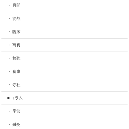
・ 月間
・ 徒然
・ 臨床
・ 写真
・ 勉強
・ 食事
・ 寺社
■ コラム
・ 季節
・ 鍼灸