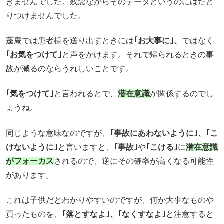
きませんでした。
残念ながらそのデータというのにはたど
りつけませんでした。
蓬庵では患者様を送り出すときには
｢お大事に｣、
ではなく
｢お気をつけて｣
と声をかけます。
それで帰られるときの事
故が減るのならうれしいことです。
｢気をつけて｣
と言われるとで、
潜在意識
が関係するのでし
ょうね。
同じような意味なのですが、
｢事故にあわないように｣、｢こ
けないように｣
と言いますと、
｢事故｣
や
｢こける｣
に
潜在意識
がフォーカス
されるので、
逆にその確率が高くなる可能性
があります。
これは子供だとわかりやすいのですが、
何か大事なものや
買ったものを、
｢落とすなよ｣、｢なくすなよ｣
と注意すると