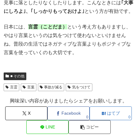
見事に落としたりなくしたりします。
こんなときには
｢大事
にしろよ｣、
｢しっかりもっておけよ｣
という方が有効です。
日本には、
言霊（ことだま）
という考え方もありますし、
やはり言葉というのは気をつけて使わないといけません
ね。
普段の生活ではネガティブな言葉よりもポジティブな
言葉を使っていくのも大切です。
■ その他
言霊
言葉
事故が減る
気をつけて
興味深い内容がありましたらシェアをお願いします。
X
Facebook
はてブ
0
0
LINE
コピー