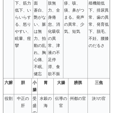
下、筋力
面
肢無
疹、咳、
殖機能低
低下、い
蒼白、
力、全
痰、鼻がつ
下、排尿異
らいらす
艶がな
身倦
まる。発声
常、歯の異
る、怒り
い、脈
怠、消
の異常、少
常、発育低
やすい、
は無
化吸収
気、短気
下、脱毛、
眩暈、痙
力、拍
の異
不妊、腰膝
攣
動の乱
常、津
のだるさ
れ、胸
液の不
心痛、
足停
不眠、
滞、食
健忘
欲不振
六腑
胆
小
胃
大腸
膀胱
三焦
腸
役割
中正の
受
水穀の
伝導の
州都の官
決?の官
肝
盛
海
官
の