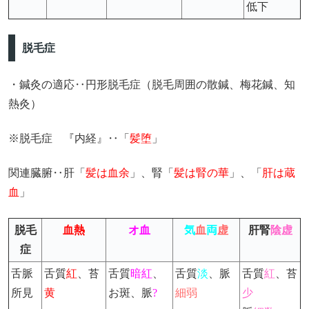
低下
脱毛症
・鍼灸の適応‥円形脱毛症（脱毛周囲の散鍼、梅花鍼、知
熱灸）
※脱毛症 『内経』‥「
髪堕
」
関連臓腑‥肝「
髪は血余
」、腎「
髪は腎の華
」、「
肝は蔵
血
」
脱毛
血熱
オ血
気
血
両
虚
肝腎
陰虚
症
舌脈
舌質
紅
、苔
舌質
暗紅
、
舌質
淡
、脈
舌質
紅
、苔
所見
黄
お斑、脈
?
細弱
少