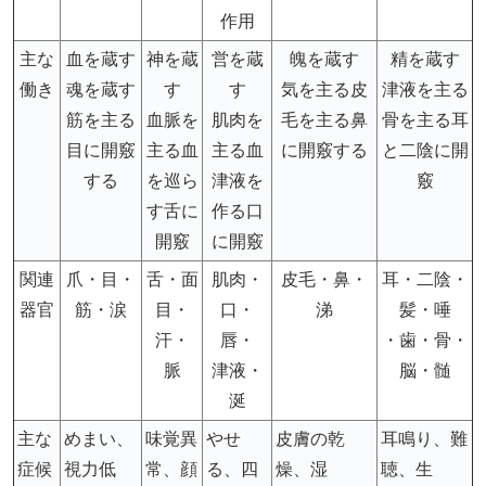
作用
主な
血を蔵す
神を蔵
営を蔵
魄を蔵す
精を蔵す
働き
魂を蔵す
す
す
気を主る皮
津液を主る
筋を主る
血脈を
肌肉を
毛を主る鼻
骨を主る耳
目に開竅
主る血
主る血
に開竅する
と二陰に開
する
を巡ら
津液を
竅
す舌に
作る口
開竅
に開竅
関連
爪・目・
舌・面
肌肉・
皮毛・鼻・
耳・二陰・
器官
筋・涙
目・
口・
涕
髪・唾
汗・
唇・
・歯・骨・
脈
津液・
脳・髄
涎
主な
めまい、
味覚異
やせ
皮膚の乾
耳鳴り、難
症候
視力低
常、顔
る、四
燥、湿
聴、生