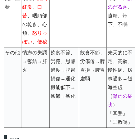
状
紅潮
、
口
のだるさ
、
苦
、咽頭部
遺精、帯
の乾き、心
下、不眠
煩、
怒りっ
ぽい
、
便秘
その他
情志の失調
飲食不節、
飲食不節、
先天的に不
→鬱結→肝
労倦、思慮
労傷倦→脾
足、高齢、
火
過度→脾胃
胃損→脾胃
慢性病、房
損傷→運化
虚弱
事過多→髄
機能低下→
海空虚
痰鬱→痰化
（
腎虚の症
状
）
「耳聾」
「耳数鳴」