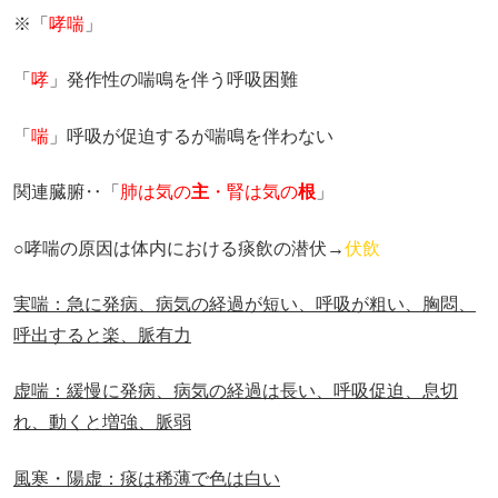
※「
哮喘
」
「
哮
」発作性の喘鳴を伴う呼吸困難
「
喘
」呼吸が促迫するが喘鳴を伴わない
関連臓腑‥「
肺は気の
主
・腎は気の
根
」
○哮喘の原因は体内における痰飲の潜伏→
伏飲
実喘：急に発病、病気の経過が短い、呼吸が粗い、胸悶、
呼出すると楽、脈有力
虚喘：緩慢に発病、病気の経過は長い、呼吸促迫、息切
れ、動くと増強、脈弱
風寒・陽虚：痰は稀薄で色は白い