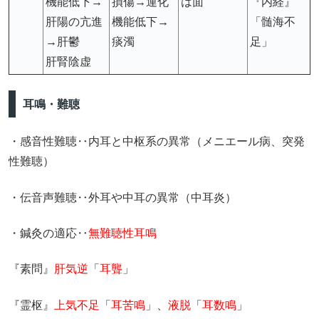
機能低下→
損傷→運化
は面
『内経』
肝陽の亢進
機能低下→
「髄海不
→肝鬱
痰濁
足」
肝腎陰虚
耳鳴・難聴
・感音性難聴‥内耳と中枢系の異常（メニエール病、突発
性難聴）
・伝音声難聴‥外耳や中耳の異常（中耳炎）
・鍼灸の適応‥
無難聴性耳鳴
『素問』
肝気逆
「
耳聾
」
『霊枢』
上気不足
「
耳苦鳴
」、
液脱
「
耳数鳴
」