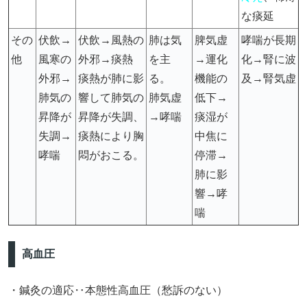
な痰延
その
伏飲→
伏飲→風熱の
肺は気
脾気虚
哮喘が長期
他
風寒の
外邪→痰熱
を主
→運化
化→腎に波
外邪→
痰熱が肺に影
る。
機能の
及→腎気虚
肺気の
響して肺気の
肺気虚
低下→
昇降が
昇降が失調、
→哮喘
痰湿が
失調→
痰熱により胸
中焦に
哮喘
悶がおこる。
停滞→
肺に影
響→哮
喘
高血圧
・鍼灸の適応‥本態性高血圧（愁訴のない）