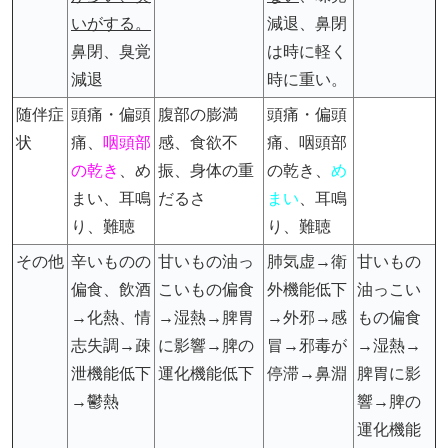
いがする。
減退、鼻閉
鼻閉、臭覚
は時に軽く
減退
時に重い。
随伴症
頭痛・偏頭
腹部の膨満
頭痛・偏頭
状
痛、
咽頭部
感、食欲不
痛、咽頭部
の乾き
、め
振、身体の重
の乾き、
め
まい、耳鳴
だるさ
まい
、耳鳴
り、難聴
り、難聴
その他
辛いものの
甘いもの油っ
肺気虚→衛
甘いもの
偏食、飲酒
こいもの偏食
外機能低下
油っこい
→化熱、情
→湿熱→脾胃
→外邪→感
もの偏食
志失調→疎
に影響→脾の
冒→邪毒が
→湿熱→
泄機能低下
運化機能低下
停滞→鼻淵
脾胃に影
→鬱熱
響→脾の
運化機能