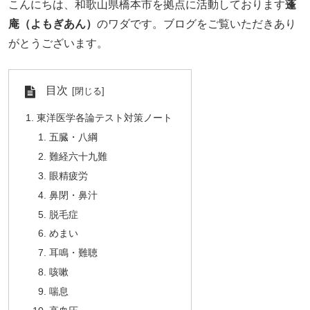
こんにちは、和歌山県橋本市を拠点に活動しております
蓬
庵（よもぎあん）
のワダです。ブログをご覧いただきあり
がとうございます。
目次
東洋医学各論テスト対策ノート
五臓・八綱
難経六十九難
眼精疲労
鼻閉・鼻汁
脱毛症
めまい
耳鳴・難聴
咳嗽
喘息