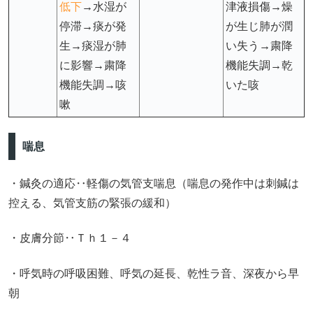
低下
→水湿が
津液損傷→燥
停滞→痰が発
が生じ肺が潤
生→痰湿が肺
い失う→粛降
に影響→粛降
機能失調→乾
機能失調→咳
いた咳
嗽
喘息
・鍼灸の適応‥軽傷の気管支喘息（喘息の発作中は刺鍼は
控える、気管支筋の緊張の緩和）
・皮膚分節‥Ｔｈ１－４
・呼気時の呼吸困難、呼気の延長、乾性ラ音、深夜から早
朝