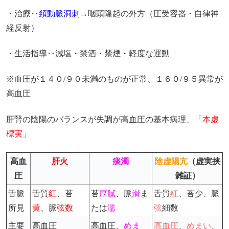
・治療‥
頚動脈洞刺
→咽頭隆起の外方（圧受容器・自律神
経反射）
・生活指導‥減塩・禁酒・禁煙・軽度な運動
※血圧が１４０/９０未満のものが正常、１６０/９５異常が
高血圧
肝腎の陰陽のバランスが失調が高血圧の基本病理、「
本虚
標実
」
高血
肝火
痰濁
陰虚陽亢
（虚実挟
圧
雑証）
舌脈
舌質
紅
、苔
苔
厚膩
、脈
滑
ま
舌質
紅
、苔少、脈
所見
黄
、脈
弦数
たは
濡
弦
細数
主要
高血圧
高血圧、
めま
高血圧
、
めまい
、