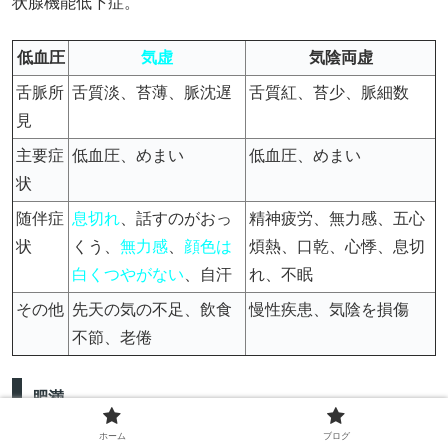
状腺機能低下症。
低血圧
気虚
気陰両虚
舌脈所
舌質淡、苔薄、脈沈遅
舌質紅、苔少、脈細数
見
主要症
低血圧、めまい
低血圧、めまい
状
随伴症
息切れ
、話すのがおっ
精神疲労、無力感、五心
状
くう、
無力感
、
顔色は
煩熱、口乾、心悸、息切
白くつやがない
、自汗
れ、不眠
その他
先天の気の不足、飲食
慢性疾患、気陰を損傷
不節、老倦
肥満
ホーム
ブログ