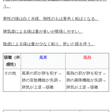
う。
寒性の痰は白く水様、熱性のもは黄色く粘ばくなる。
脾気虚による痰は量が多いが喀痰しやすい。
陰虚による痰は量が少なく粘り、乾いた咳を伴う。
咳嗽（外
風寒
風熱
感性）
その他
風寒の邪が肺を犯す→
風熱の邪が肺を犯す→
肺の宣散機能が失調→
肺の粛降機能が失調→
肺気が上逆→咳嗽
肺気が上逆→咳嗽