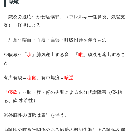
咳嗽
・鍼灸の適応‥かぜ症候群、（アレルギー性鼻炎、気管支
炎）→軽度による
・注意‥喀血・血痰・高熱・呼吸困難を伴うもの
※咳嗽‥「
咳
」肺気逆上する音、「
嗽
」痰液を喀出するこ
と
有声有痰→
咳嗽
、有声無痰→
咳逆
「
痰飲
」‥肺・脾・腎の失調による水分代謝障害（痰‐粘
る、飲‐水溶性）
※
外感性の咳嗽は表証を伴う
。
内証性の咳嗽は関係のある臓腑の機能失調による証候を伴