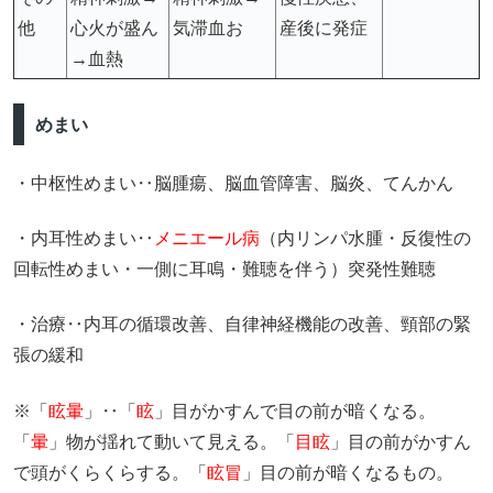
他
心火が盛ん
気滞血お
産後に発症
→血熱
めまい
・中枢性めまい‥脳腫瘍、脳血管障害、脳炎、てんかん
・内耳性めまい‥
メニエール病
（内リンパ水腫・反復性の
回転性めまい・一側に耳鳴・難聴を伴う）突発性難聴
・治療‥内耳の循環改善、自律神経機能の改善、頸部の緊
張の緩和
※「
眩暈
」‥「
眩
」目がかすんで目の前が暗くなる。
「
暈
」物が揺れて動いて見える。
「
目眩
」目の前がかすん
で頭がくらくらする。
「
眩冒
」目の前が暗くなるもの。