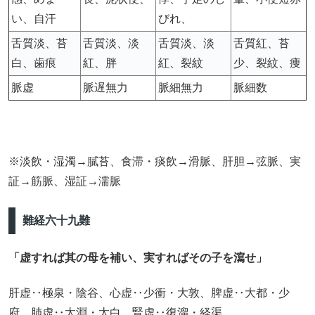
い、自汗
びれ、
舌質淡、苔
舌質淡、淡
舌質淡、淡
舌質紅、苔
白、歯痕
紅、胖
紅、裂紋
少、裂紋、痩
脈虚
脈遅無力
脈細無力
脈細数
※淡飲・湿濁→膩苔、食滞・痰飲→滑脈、肝胆→弦脈、実
証→筋脈、湿証→濡脈
難経六十九難
「虚すれば其の母を補い、実すればその子を瀉せ」
肝虚‥極泉・陰谷、心虚‥少衝・大敦、脾虚‥大都・少
府、肺虚‥太淵・太白、腎虚‥復溜・経渠