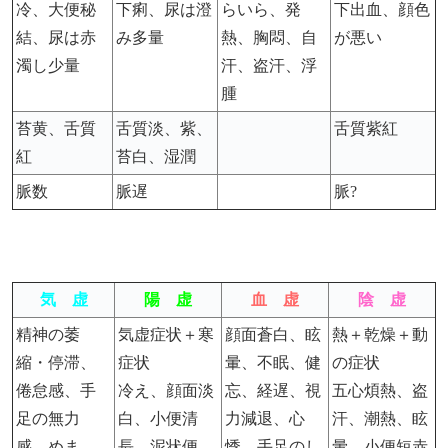
冷、大便秘
下痢、尿は澄
らいら、発
下出血、顔色
結、尿は赤
み多量
熱、胸悶、自
が悪い
濁し少量
汗、盗汗、浮
腫
苔黄、舌質
舌質淡、紫、
舌質紫紅
紅
苔白、湿潤
脈数
脈遅
脈?
気 虚
陽 虚
血 虚
陰 虚
精神の萎
気虚症状＋寒
顔面蒼白、眩
熱＋乾燥＋動
縮・停滞、
症状
暈、不眠、健
の症状
倦怠感、手
冷え、顔面淡
忘、経遅、視
五心煩熱、盗
足の無力
白、小便清
力減退、心
汗、潮熱、眩
感、めま
長、泥状便、
悸、手足のし
暈、小便短赤