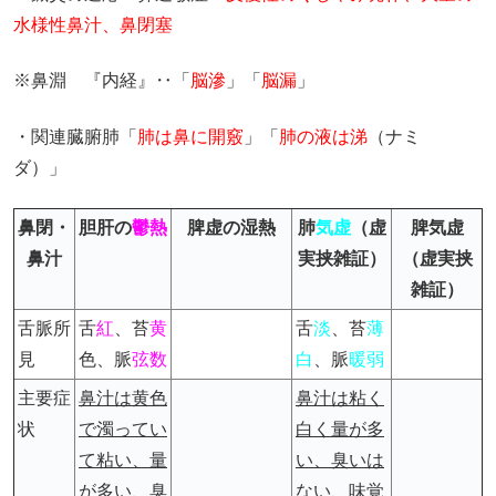
水様性鼻汁、鼻閉塞
※鼻淵 『内経』‥「
脳滲
」「
脳漏
」
・関連臓腑肺「
肺は鼻に開竅
」「
肺の液は涕
（ナミ
ダ）」
鼻閉・
胆肝の
鬱熱
脾虚の湿熱
肺
気虚
（虚
脾気虚
鼻汁
実挟雑証）
（虚実挟
雑証）
舌脈所
舌
紅
、苔
黄
舌
淡
、苔
薄
見
色、脈
弦数
白
、脈
暖弱
主要症
鼻汁は黄色
鼻汁は粘く
状
で濁ってい
白く量が多
て粘い、量
い、臭いは
が多い、臭
ない
、味覚