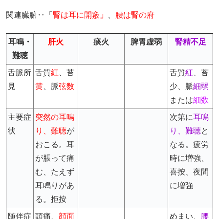
関連臓腑‥「
腎は耳に開竅
」
、
腰は腎の府
耳鳴・
肝火
痰火
脾胃虚弱
腎精不足
難聴
舌脈所
舌質
紅
、苔
舌質
紅
、苔
見
黄
、脈
弦数
少、脈
細弱
または
細数
主要症
突然の耳鳴
次第に
耳鳴
状
り、難聴
が
り、難聴
と
おこる。耳
なる。疲労
が脹って痛
時に増強、
む、たえず
喜按、夜間
耳鳴りがあ
に増強
る。拒按
随伴症
頭痛、
顔面
めまい、
腰