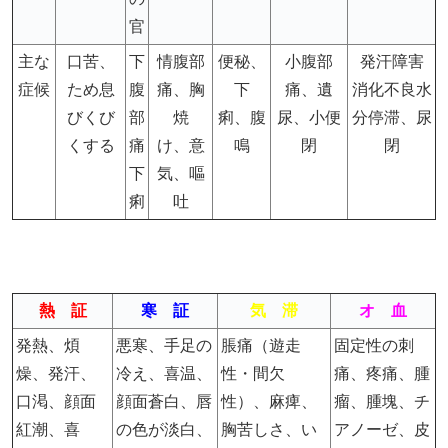
官
主な
口苦、
下
情腹部
便秘、
小腹部
発汗障害
症候
ため息
腹
痛、胸
下
痛、遺
消化不良水
びくび
部
焼
痢、腹
尿、小便
分停滞、尿
くする
痛
け、意
鳴
閉
閉
下
気、嘔
痢
吐
熱 証
寒 証
気 滞
オ 血
発熱、煩
悪寒、手足の
脹痛（遊走
固定性の刺
燥、発汗、
冷え、喜温、
性・間欠
痛、疼痛、腫
口渇、顔面
顔面蒼白、唇
性）、麻痺、
瘤、腫塊、チ
紅潮、喜
の色が淡白、
胸苦しさ、い
アノーゼ、皮