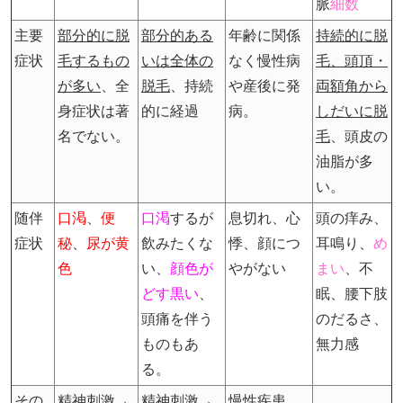
脈
細数
主要
部分的に脱
部分的ある
年齢に関係
持続的に脱
症状
毛するもの
いは全体の
なく慢性病
毛、頭頂・
が多い
、全
脱毛
、持続
や産後に発
両額角から
身症状は著
的に経過
病。
しだいに脱
名でない。
毛
、頭皮の
油脂が多
い。
随伴
口渇
、
便
口渇
するが
息切れ、心
頭の痒み、
症状
秘
、
尿が黄
飲みたくな
悸、顔につ
耳鳴り、
め
色
い、
顔色が
やがない
まい
、不
どす黒い
、
眠、腰下肢
頭痛を伴う
のだるさ、
ものもあ
無
力感
る。
その
精神刺激→
精神刺激→
慢性疾患、