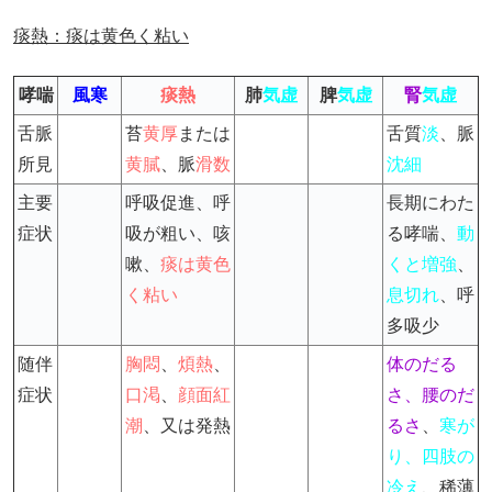
痰熱：痰は黄色く粘い
哮喘
風寒
痰熱
肺
気虚
脾
気虚
腎
気虚
舌脈
苔
黄厚
または
舌質
淡
、脈
所見
黄膩
、脈
滑数
沈細
主要
呼吸促進、呼
長期にわた
症状
吸が粗い、咳
る哮喘、
動
嗽、
痰は黄色
くと増強
、
く粘い
息切れ
、呼
多吸少
随伴
胸悶
、
煩熱
、
体のだる
症状
口渇
、
顔面紅
さ、腰のだ
潮
、又は発熱
るさ
、
寒が
り、四肢の
冷え
、稀薄