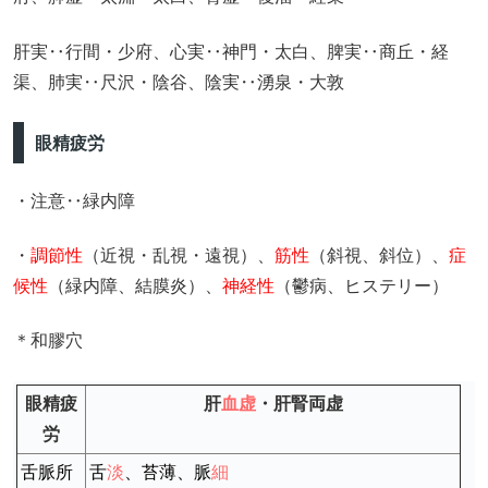
肝実‥行間・少府、心実‥神門・太白、脾実‥商丘・経
渠、肺実‥尺沢・陰谷、陰実‥湧泉・大敦
眼精疲労
・注意‥緑内障
・
調節性
（近視・乱視・遠視）、
筋性
（斜視、斜位）、
症
候性
（緑内障、結膜炎）、
神経性
（鬱病、ヒステリー）
＊和膠穴
眼精疲
肝
血虚
・肝腎両虚
労
舌脈所
舌
淡
、苔薄、脈
細