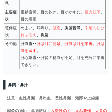
見
主要症
眼精疲労、目の乾き、目がかすむ、
視力低下
、
状
目の腫脹
随伴症
めまい、耳鳴り、
健忘
、胸脇苦満、
手足のしび
状
れふるえ
、拘急
その他
肝血虚‥
肝は目に開竅、肝血は目を栄養。肝は
血を蔵す
。
肝心陰虚‥肝腎の精血が不足、目を充分に栄養
できない。
鼻閉・鼻汁
・注意‥血性鼻漏、鼻出血、悪性鼻漏、頬部や上歯痛
・鍼灸の適応‥鼻過敏症
‥
反復性のくしゃみ発作、大量の