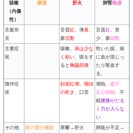
咳嗽
痰湿
肝火
肺腎
陰虚
（内傷
性）
舌脈所
舌質
紅
、薄
黄
、
舌質
紅
、苔
見
脈
弦数
少、脈
細数
主要症
咳嗽、
痰は少な
乾いた咳、
痰
状
く粘い
、咳をす
に血が混じっ
ると
胸脇部痛
たり喀血す
る。
随伴症
顔面紅潮、咽頭
潮熱、
盗汗、
状
の乾き
、口苦
五心煩熱
、不
眠
腰膝がだる
く力が入らな
い
その他
脾の運行機能
寒鬱→肝火
肺陰が不足→