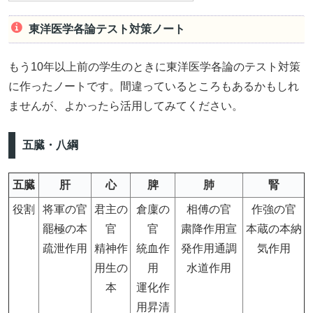
東洋医学各論テスト対策ノート
もう10年以上前の学生のときに東洋医学各論のテスト対策
に作ったノートです。間違っているところもあるかもしれ
ませんが、よかったら活用してみてください。
五臓・八綱
五臓
肝
心
脾
肺
腎
役割
将軍の官
君主の
倉廩の
相傅の官
作強の官
罷極の本
官
官
粛降作用宣
本蔵の本納
疏泄作用
精神作
統血作
発作用通調
気作用
用生の
用
水道作用
本
運化作
用昇清