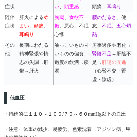
症状
い
、
頭重感
頭痛、
耳鳴り
随伴
肝火による
め
胸悶
、
食欲不
腰のだるさ
、健
症状
まい
、
頭痛
、
振
、悪心、不眠
忘、
不眠
、
五心煩
耳鳴り
心悸
熱
その
長期にわたる
油っこいもの甘
房事過多や老化→
他
精神緊張や情
いものの偏食、
腎陰不足
→肝陰不
志の失調→肝
過度の飲酒→痰
足→
肝陽の亢進
鬱→肝火
濁
（心腎不交・腎
虚・陰虚）
低血圧
・持続的に１１０～１００/７０～６０mmHg以下の血圧
・注意‥体重の減少、易疲労、色素沈着→アジソン病、甲