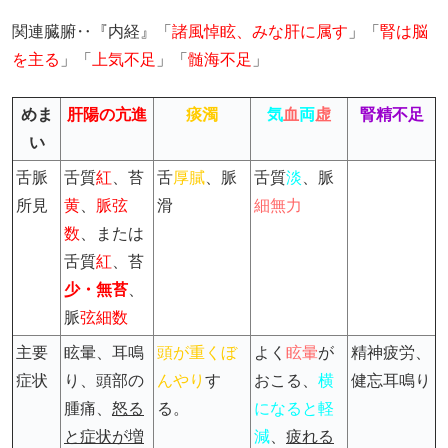
関連臓腑‥『内経』「
諸風悼眩、みな肝に属す
」「
腎は脳
を主る
」「
上気不足
」「
髄海不足
」
めま
肝陽の亢進
痰濁
気
血
両
虚
腎精不足
い
舌脈
舌質
紅
、苔
舌
厚膩
、脈
舌質
淡
、
脈
所見
黄
、
脈弦
滑
細無力
数
、または
舌質
紅
、苔
少・無苔
、
脈
弦細数
主要
眩暈、耳鳴
頭が重くぼ
よく
眩暈
が
精神疲労、
症状
り、頭部の
んやり
す
おこる、
横
健忘耳鳴り
腫痛、
怒る
る。
になると軽
と症状が増
減
、
疲れる