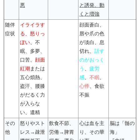
悪
と誘発、動
くと増強
随伴
イライラす
顔面蒼白、
症状
る、怒りっ
唇や爪の色
ぽい
、不
が淡白、息
眠、多夢、
切れ、
話す
口苦、
顔面
のがおっく
紅潮
または
う
、
疲労
五心煩熱、
感
、
不眠
、
盗汗、腰膝
心悸
、食欲
がだるく力
不振
が入らな
い、遺精
その
怒りやスト
飲食不節、
心は血を主
脳は「髄の
他
レス
→疎泄
労倦→脾胃
り、その華
海」