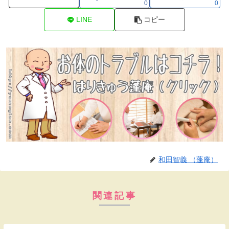
0
0
LINE
コピー
和田智義 （蓬庵）
関連記事