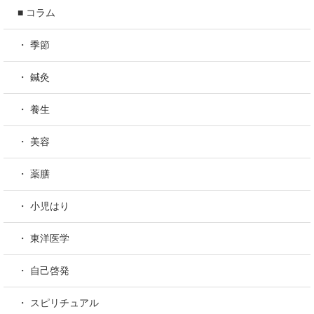
■ コラム
・ 季節
・ 鍼灸
・ 養生
・ 美容
・ 薬膳
・ 小児はり
・ 東洋医学
・ 自己啓発
・ スピリチュアル