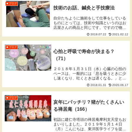
■ ブログ
技術のお話、鍼灸と手技療法
自分たちように施術をして仕事をしている
ものにとっては、技術や知識というのはお
店屋さんの商品と同じです。ですので物と
しての実態のない施術でも、その対価とし
2019.07.22
2021.02.12
てお金を頂くことができます。
■ ブログ
心拍と呼吸で寿命が決まる？
（71）
２０１８年１月３１日（水）心臓の心拍の
ペースは、一般的には「息を吸うときに少
し速くなり、吐くときは遅くなる。」と言
われています。このように心拍と呼吸は密
2018.01.31
2020.06.17
接に関係しています。ですので、呼吸が浅
い人や呼吸が速い人は通常の人よりも心臓
が働き、心臓...
■ ブログ
亥年にバッチリ？猪がたくさんい
る禅居庵（166）
初詣に建仁寺塔頭の禅居庵摩利支天堂もお
まいりしました。２０１９年１月１４日
（月）こんにちは、東洋医学ライフを提案