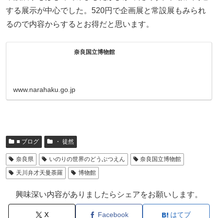
する展示が中心でした。520円で企画展と常設展もみられ
るので内容からするとお得だと思います。
奈良国立博物館
www.narahaku.go.jp
■ ブログ
・ 徒然
奈良県
いのりの世界のどうぶつえん
奈良国立博物館
天川弁才天曼荼羅
博物館
興味深い内容がありましたらシェアをお願いします。
X
Facebook
はてブ