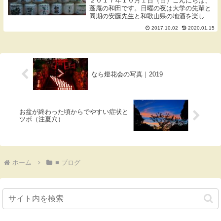
２０１７年１０月１日（日）こんにちは、
蓬庵の和田です。日曜の夜は大学の先輩と
同期の安藤先生と和歌山県の地酒を楽しむ
会へ行ってきました。先輩と安藤先生と
2017.10.02
2020.01.15
は、よく大学の帰りに和歌山駅の近くでお
酒を飲むこともありました。その頃より日
本酒を飲むよう...
なら燈花会の写真｜2019
お盆が終わった頃からでやすい症状と
ツボ（注夏穴）
ホーム
■ ブログ