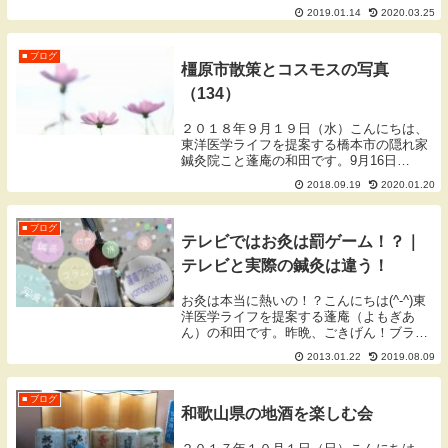
する橋本市の隠れ家鍼灸院こと蓬庵の和田
2019.01.14
2020.03.25
です。１月３日に知り合いの先生と伏見稲
荷大社に初詣に行きましたが、京都までい
ったので気にな...
■ ブログ
橿原市散策とコスモスの写真
（134）
２０１８年９月１９日（水）こんにちは、
東洋医学ライフを提案する橋本市の隠れ家
鍼灸院こと蓬庵の和田です。9月16日
（日）は新しく買った古いレンズをもって
2018.09.19
2020.01.20
昼から明日香村、橿原市の方へ行きまし
た。少しピントが甘い写真が多いですが、
Nikonのオー...
■ ブログ
テレビではお灸は罰ゲーム！？｜
テレビと実際の鍼灸は違う！
お灸は本当に熱いの！？こんにちは(^-^)東
洋医学ライフを提案する蓬庵（よもぎあ
ん）の和田です。昨晩、ごきげん！ブラン
ニュという赤井英一さんやトミーズの雅さ
2013.01.22
2019.08.09
んがでている、関西ローカルの番組を見て
いたのですが、赤井英一さんが愛媛県の道
後温泉界...
■ ブログ
和歌山県の地酒を楽しむ会