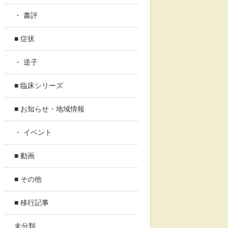
・ 書評
■ 症状
・ 逆子
■ 臨床シリーズ
■ お知らせ・地域情報
・ イベント
■ 動画
■ その他
■ 移行記事
未分類