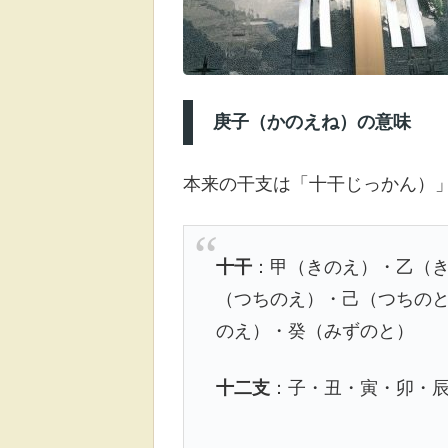
庚子（かのえね）の意味
本来の干支は「十干じっかん）
十干
：甲（きのえ）・乙（
（つちのえ）・己（つちの
のえ）・癸（みずのと）
十二支
：子・丑・寅・卯・