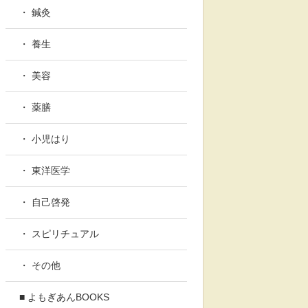
・ 鍼灸
・ 養生
・ 美容
・ 薬膳
・ 小児はり
・ 東洋医学
・ 自己啓発
・ スピリチュアル
・ その他
■ よもぎあんBOOKS