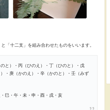
」と「十二支」を組み合わせたものをいいます。
きのと）・丙（ひのえ）・丁（ひのと）・戊
と）・庚（かのえ）・辛（かのと）・壬（みず
辰・巳・午・未・申・酉・戌・亥