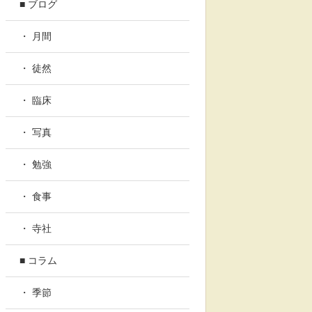
■ ブログ
・ 月間
・ 徒然
・ 臨床
・ 写真
・ 勉強
・ 食事
・ 寺社
■ コラム
・ 季節