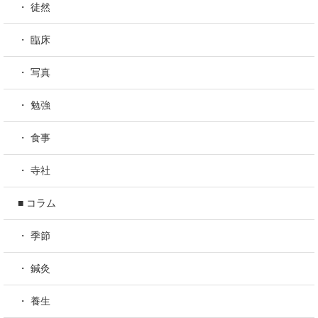
・ 徒然
・ 臨床
・ 写真
・ 勉強
・ 食事
・ 寺社
■ コラム
・ 季節
・ 鍼灸
・ 養生