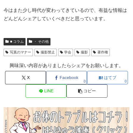
今はまた少し時代が変わってきているので、有益な情報は
どんどんシェアしていくべきだと思っています。
■ コラム
・ その他
写真のマナー
撮影禁止
学会
撮影
著作権
興味深い内容がありましたらシェアをお願いします。
X
Facebook
はてブ
0
0
LINE
コピー