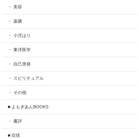
・ 美容
・ 薬膳
・ 小児はり
・ 東洋医学
・ 自己啓発
・ スピリチュアル
・ その他
■ よもぎあんBOOKS
・ 書評
■ 症状