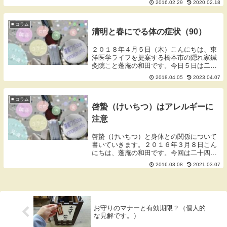
2016.02.29
2020.02.18
含みますので、お好きでない方はスルーし
てください。御神籤（おみくじ）2016年2
月29日...
■ コラム
清明と春にでる体の症状（90）
２０１８年４月５日（木）こんにちは、東
洋医学ライフを提案する橋本市の隠れ家鍼
灸院こと蓬庵の和田です。今日５日は二十
四節気の一つの「清明」です。万物（すべ
2018.04.05
2023.04.07
てのもの、人間も動植物も）がエネルギー
にあふれ、活き活きと輝く美しい季節で
す。今年は少し...
■ コラム
啓蟄（けいちつ）はアレルギーに
注意
啓蟄（けいちつ）と身体との関係について
書いていきます。２０１６年３月８日こん
にちは、蓬庵の和田です。今回は二十四節
気のひとつである啓蟄（けいちつ）につい
2016.03.08
2021.03.07
て書いていきます。二十四節気 啓蟄（け
いちつ）啓蟄とは？二十四節気の１つであ
る啓蟄（けい...
お守りのマナーと有効期限？（個人的
な見解です。）