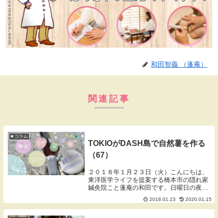
和田智義 （蓬庵）
関連記事
■ コラム
TOKIOがDASH島で自然薯を作る
（67）
２０１８年１月２３日（火）こんにちは、
東洋医学ライフを提案する橋本市の隠れ家
鍼灸院こと蓬庵の和田です。日曜日の夜に
テレビを見ているとTOKIOがDASH島の畑
2018.01.23
2020.01.15
で初の収穫と言うことで自然薯（じねんじ
ょ）を作るというのをやっていました。自