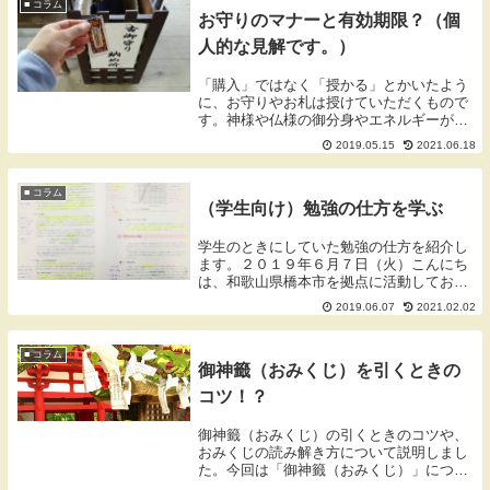
然薯と...
■ コラム
お守りのマナーと有効期限？（個
人的な見解です。）
「購入」ではなく「授かる」とかいたよう
に、お守りやお札は授けていただくもので
す。神様や仏様の御分身やエネルギーがは
いったものをわけていただくという感じで
2019.05.15
2021.06.18
す。お札やお守りを授かってきても引き出
しの奥になおしてしまい、ふと掃除したと
きにでてきて捨てれずに困ってしまうなん
■ コラム
（学生向け）勉強の仕方を学ぶ
てこともあるのではないでしょうか？
学生のときにしていた勉強の仕方を紹介し
ます。２０１９年６月７日（火）こんにち
は、和歌山県橋本市を拠点に活動しており
ます蓬庵（よもぎあん）のワダです。ブロ
2019.06.07
2021.02.02
グをご覧いただきありがとうございます。
勉強の仕方を学ぶ学生さんから勉強の仕方
について質問...
■ コラム
御神籤（おみくじ）を引くときの
コツ！？
御神籤（おみくじ）の引くときのコツや、
おみくじの読み解き方について説明しまし
た。今回は「御神籤（おみくじ）」につい
て説明しました。スピリチュアルな内容も