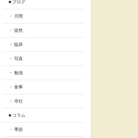
■ ブログ
・ 月間
・ 徒然
・ 臨床
・ 写真
・ 勉強
・ 食事
・ 寺社
■ コラム
・ 季節