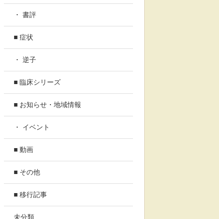
・ 書評
■ 症状
・ 逆子
■ 臨床シリーズ
■ お知らせ・地域情報
・ イベント
■ 動画
■ その他
■ 移行記事
未分類