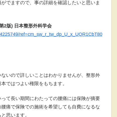
籍がでますので、事の詳細を確認したいと思いま
第2版) 日本整形外科学会
4524225749/ref=cm_sw_r_tw_dp_U_x_UQR1CbT80
いないので詳しいことはわかりませんが、整形外
日本ではつよい権限をもちます。
いって長い期間にわたっての腰痛には保険が摘要
の腰痛で保険での施術を希望しても自費になるな
ると思います。