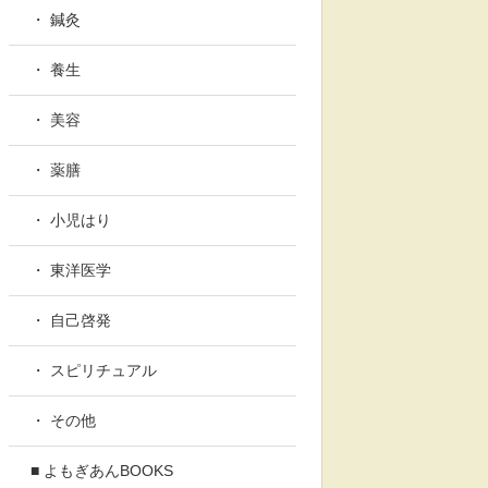
・ 鍼灸
・ 養生
・ 美容
・ 薬膳
・ 小児はり
・ 東洋医学
・ 自己啓発
・ スピリチュアル
・ その他
■ よもぎあんBOOKS