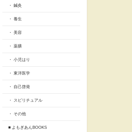
・ 鍼灸
・ 養生
・ 美容
・ 薬膳
・ 小児はり
・ 東洋医学
・ 自己啓発
・ スピリチュアル
・ その他
■ よもぎあんBOOKS