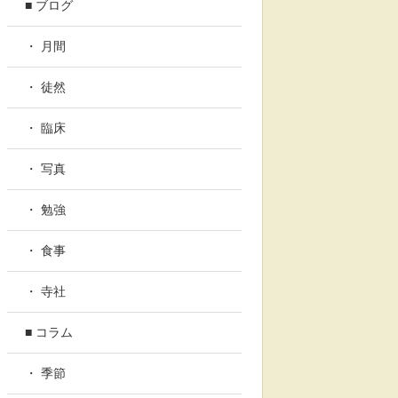
■ ブログ
・ 月間
・ 徒然
・ 臨床
・ 写真
・ 勉強
・ 食事
・ 寺社
■ コラム
・ 季節