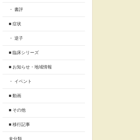
・ 書評
■ 症状
・ 逆子
■ 臨床シリーズ
■ お知らせ・地域情報
・ イベント
■ 動画
■ その他
■ 移行記事
未分類