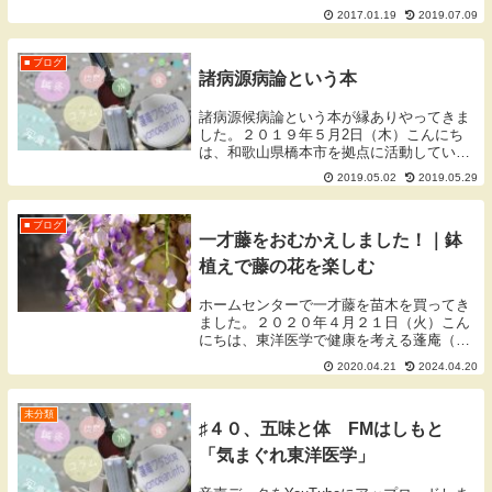
前に出産された患者様の片山さんご夫妻
2017.01.19
2019.07.09
が、赤ちゃんと一緒に出産の報告にきてく
れました。予定していたよりも早く陣痛が
きてし...
■ ブログ
諸病源病論という本
諸病源候病論という本が縁ありやってきま
した。２０１９年５月2日（木）こんにち
は、和歌山県橋本市を拠点に活動していま
す、蓬庵（よもぎあん）のワダです。ブロ
2019.05.02
2019.05.29
グをご覧頂きありがとうございます。諸病
源候論（しょびょうげんこうろん）諸病源
候論とは？『...
■ ブログ
一才藤をおむかえしました！｜鉢
植えで藤の花を楽しむ
ホームセンターで一才藤を苗木を買ってき
ました。２０２０年４月２１日（火）こん
にちは、東洋医学で健康を考える蓬庵（よ
もぎあん）のワダです。ブログをご覧いた
2020.04.21
2024.04.20
だきありがとうございます。一才藤概要昨
年に蓬庵の前に置いてあった一才桜の鉢植
えの桜が抜い...
未分類
♯４０、五味と体 FMはしもと
「気まぐれ東洋医学」