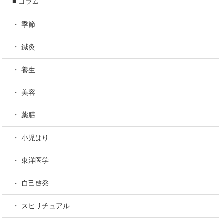
■ コラム
・ 季節
・ 鍼灸
・ 養生
・ 美容
・ 薬膳
・ 小児はり
・ 東洋医学
・ 自己啓発
・ スピリチュアル