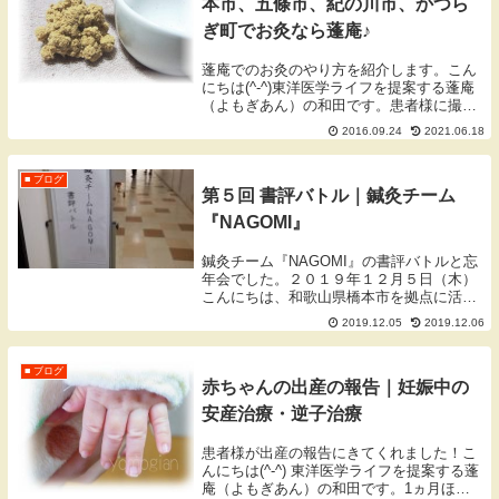
本市、五條市、紀の川市、かつら
ぎ町でお灸なら蓬庵♪
蓬庵でのお灸のやり方を紹介します。こん
にちは(^-^)東洋医学ライフを提案する蓬庵
（よもぎあん）の和田です。患者様に撮ら
せて頂いたお灸をしたあとの灰がツボに残
2016.09.24
2021.06.18
っているところです。これだけみると熱そ
うですが、やけどをしない絶妙な加減で火
は消し...
■ ブログ
第５回 書評バトル｜鍼灸チーム
『NAGOMI』
鍼灸チーム『NAGOMI』の書評バトルと忘
年会でした。２０１９年１２月５日（木）
こんにちは、和歌山県橋本市を拠点に活動
しております蓬庵（よもぎあん）のワダで
2019.12.05
2019.12.06
す。ブログをご覧いただきありがとうござ
います。鍼灸チーム『NAGOMI』鍼灸チー
ム『...
■ ブログ
赤ちゃんの出産の報告｜妊娠中の
安産治療・逆子治療
患者様が出産の報告にきてくれました！こ
んにちは(^-^) 東洋医学ライフを提案する蓬
庵（よもぎあん）の和田です。1ヵ月ほど