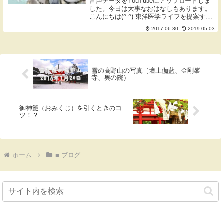
音声データをYouTubeにアップロードしま
した。今日は大事なおはなしもあります。
こんにちは(^-^) 東洋医学ライフを提案する
蓬庵（よもぎあん）の和田です。 ＦＭはし
2017.06.30
2019.05.03
もと（816MHz）、水野夏希のラジオdeブ
ランチ月曜内で放送してきまし...
雪の高野山の写真（壇上伽藍、金剛峯
寺、奥の院）
御神籤（おみくじ）を引くときのコ
ツ！？
ホーム
■ ブログ