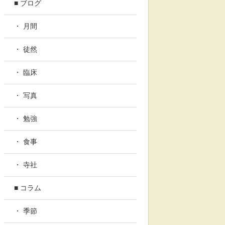
■ ブログ
・ 月間
・ 徒然
・ 臨床
・ 写真
・ 勉強
・ 食事
・ 寺社
■ コラム
・ 季節