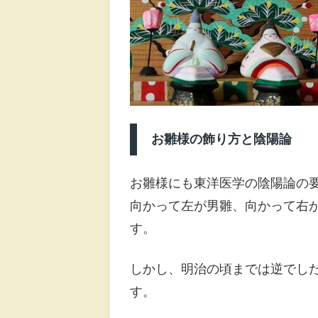
お雛様の飾り方と陰陽論
お雛様にも東洋医学の陰陽論の
向かって左が男雛、向かって右
す。
しかし、明治の頃までは逆でし
す。