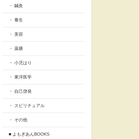
・ 鍼灸
・ 養生
・ 美容
・ 薬膳
・ 小児はり
・ 東洋医学
・ 自己啓発
・ スピリチュアル
・ その他
■ よもぎあんBOOKS