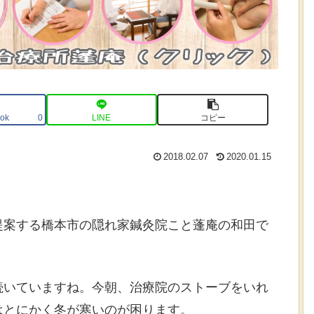
ok
LINE
コピー
0
2018.02.07
2020.01.15
提案する橋本市の隠れ家鍼灸院こと蓬庵の和田で
続いていますね。今朝、治療院のストーブをいれ
はとにかく冬が寒いのが困ります。