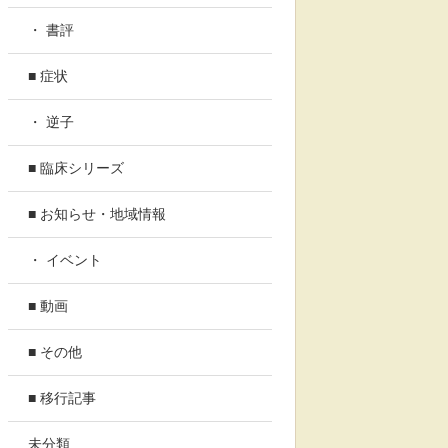
・ 書評
■ 症状
・ 逆子
■ 臨床シリーズ
■ お知らせ・地域情報
・ イベント
■ 動画
■ その他
■ 移行記事
未分類