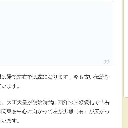
男
は
陽
で左右では
左
になります。今も古い伝統を
ています。
と、大正天皇が明治時代に西洋の国際儀礼で「右
め関東を中心に向かって左が男雛（右）が広がっ
ています。