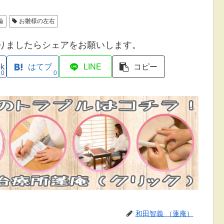
論
お雛様の左右
りましたらシェアをお願いします。
ok
はてブ
LINE
コピー
0
0
和田智義 （蓬庵）