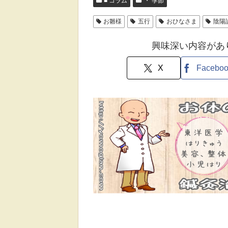
■ コラム
・ 季節
お雛様
五行
おひなさま
陰陽
興味深い内容があ
X
Facebo