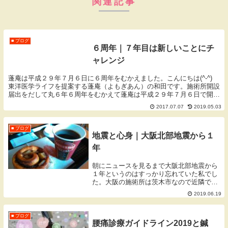
関連記事
■ ブログ
６周年｜７年目は新しいことにチ
ャレンジ
蓬庵は平成２９年７月６日に６周年をむかえました。こんにちは(^-^)
東洋医学ライフを提案する蓬庵（よもぎあん）の和田です。施術所開設
届出をだして丸６年６周年をむかえて蓬庵は平成２９年７月６日で開設
届出をだしてから６周年をむかえることができ...
2017.07.07
2019.05.03
■ ブログ
地震と心身｜大阪北部地震から１
年
朝にニュースを見るまで大阪北部地震から
１年というのはすっかり忘れていた私でし
た。大阪の施術所は茨木市なので近隣で
は、水やガスが止まりその影響は１週間程
2019.06.19
続きました。そのためお湯を沸かせず自衛
隊のお風呂に入ったという方もいました。
■ ブログ
腰痛診療ガイドライン2019と鍼