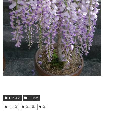
■ ブログ
・ 徒然
一才藤
藤の花
藤