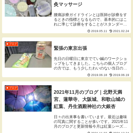
灸マッサージ
腰痛診療ガイドラインとは医師が診療をす
るときの指標となるもので、基本的にはこ
れに準じて診療をすることがスタンダード
とされています。この最新のガイドライン
2019.05.11
2021.02.24
の中で慢性腰痛に関して、マッサージや鍼
灸治療は推奨しないという位置づけになっ
たというのです。
■ ブログ
緊張の東京出張
先日の日曜日に東京でてい鍼のワークショ
ップをしてきました。こちらの個人ブログ
の方では、もう少したわいのない当日のお
はなしをしていこうと思います。
2019.06.18
2019.06.19
■ ブログ
2021年11月のブログ｜北野天満
宮、蓮華寺、大阪城、和歌山城の
紅葉、丹生酒殿神社の大銀杏
日々の出来事を書いています。最近は趣味
の写真に関することが多いです。2021年11
月のブログと更新情報今月は紅葉シーズン
ということもあり紅葉の写真や話題が多く