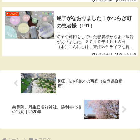
2021.11.02
2021.12.24
なりました。和歌山の高野山、和歌山城、
丹生酒殿神社の大銀杏、大阪の延命寺、大
阪城、...
■ ブログ
逆子がなおりました｜かつらぎ町
の患者様（191）
逆子の施術をしていた患者様からよい報告
がありました。２０１９年４月１８日
（木）こんにちは、東洋医学ライフを提案
する橋本市の隠れ家鍼灸院こと蓬庵の和田
2019.04.18
2020.01.15
です。今日は、かつらぎ町から来られてい
る患者様から嬉しい報告がありました。逆
子の施術嬉しい報...
柳田川の桜並木の写真（奈良県御所
市）
慈尊院、丹生官省符神社、勝利寺の桜
の写真｜2020年
ホーム
■ ブログ