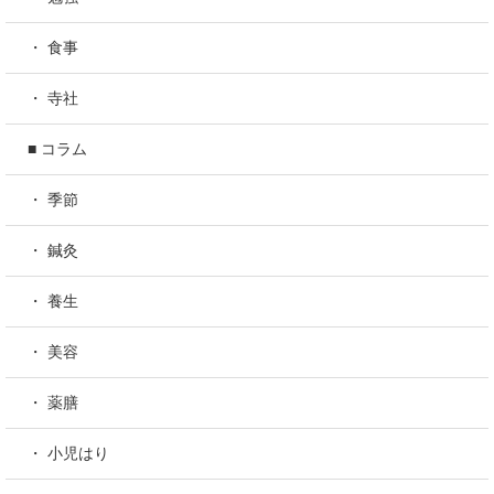
・ 食事
・ 寺社
■ コラム
・ 季節
・ 鍼灸
・ 養生
・ 美容
・ 薬膳
・ 小児はり