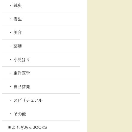
・ 鍼灸
・ 養生
・ 美容
・ 薬膳
・ 小児はり
・ 東洋医学
・ 自己啓発
・ スピリチュアル
・ その他
■ よもぎあんBOOKS