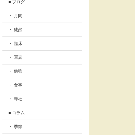
■ ブログ
・ 月間
・ 徒然
・ 臨床
・ 写真
・ 勉強
・ 食事
・ 寺社
■ コラム
・ 季節