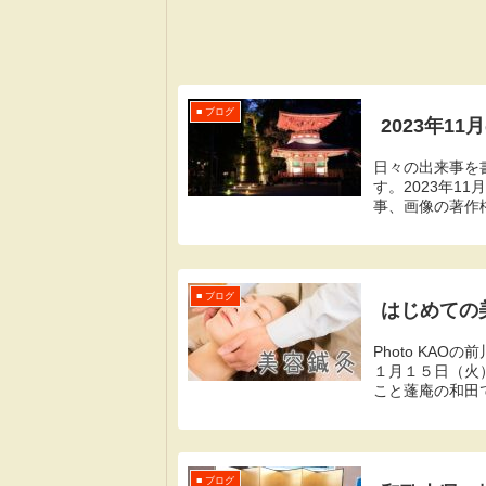
■ ブログ
2023年1
日々の出来事を
す。2023年
事、画像の著作
ご遠慮ください。
■ ブログ
はじめての美
Photo KA
１月１５日（火
こと蓬庵の和田で
を紹介し...
■ ブログ