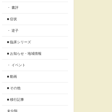
・ 書評
■ 症状
・ 逆子
■ 臨床シリーズ
■ お知らせ・地域情報
・ イベント
■ 動画
■ その他
■ 移行記事
未分類