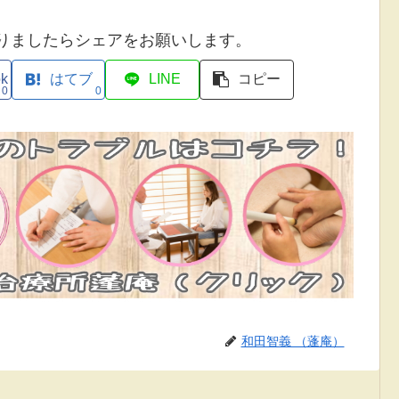
りましたらシェアをお願いします。
ok
はてブ
LINE
コピー
0
0
和田智義 （蓬庵）