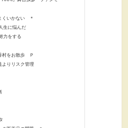
まくいかない ＊
人生に悩んだ
努力をする
香村をお散歩 Ｐ
益よりリスク管理
繕
タ