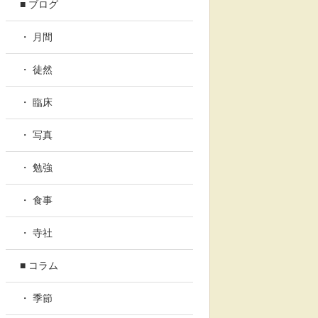
■ ブログ
・ 月間
・ 徒然
・ 臨床
・ 写真
・ 勉強
・ 食事
・ 寺社
■ コラム
・ 季節