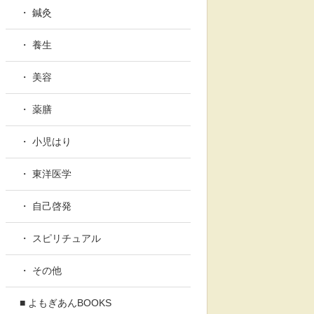
・ 鍼灸
・ 養生
・ 美容
・ 薬膳
・ 小児はり
・ 東洋医学
・ 自己啓発
・ スピリチュアル
・ その他
■ よもぎあんBOOKS