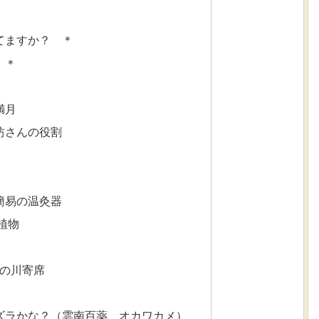
てますか？ ＊
 ＊
満月
坊さんの役割
簡易の温灸器
植物
紀の川寄席
ズラかな？（雲南百薬、オカワカメ）