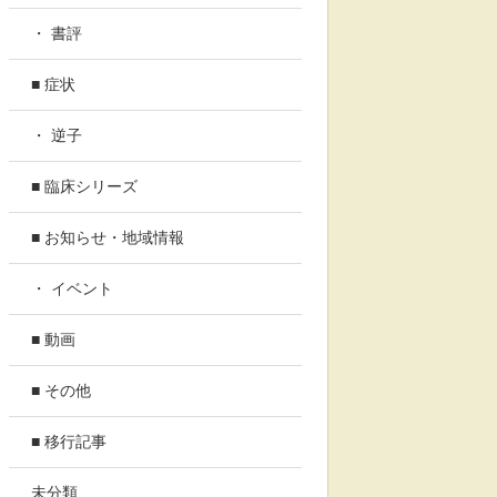
・ 書評
■ 症状
・ 逆子
■ 臨床シリーズ
■ お知らせ・地域情報
・ イベント
■ 動画
■ その他
■ 移行記事
未分類