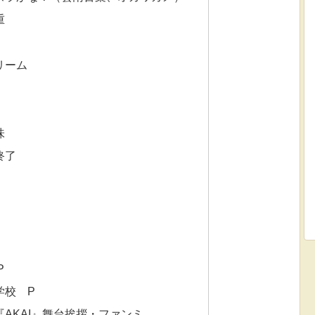
重
リーム
味
終了
！
P
学校 P
AKAI』舞台挨拶・ファンミ