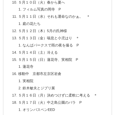
５月１０日（火）春から夏へ
フィルム写真の岡寺 P
５月１１日（水）それも運命なのかぁ。 ＊
庭の花たち
５月１２日（木）5月の氏神様
５月１３日（金）喘息と小児はり ＊
なんばパークスで雨の夜を撮る P
５月１４日（土）冷える
５月１５日（日）蓮花寺、実相院 P
蓮花寺
移動中 京都市左京区岩倉
実相院
鈴木敏夫とジブリ展
５月１６日（月）決めつけずに柔軟に考える ＊
５月１７日（火）中之島公園のバラ P
オリンパスペンEED