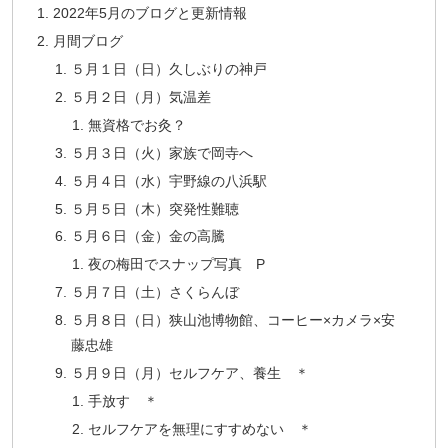
2022年5月のブログと更新情報
月間ブログ
５月１日（日）久しぶりの神戸
５月２日（月）気温差
無資格でお灸？
５月３日（火）家族で岡寺へ
５月４日（水）宇野線の八浜駅
５月５日（木）突発性難聴
５月６日（金）金の高騰
夜の梅田でスナップ写真 P
５月７日（土）さくらんぼ
５月８日（日）狭山池博物館、コーヒー×カメラ×安
藤忠雄
５月９日（月）セルフケア、養生 ＊
手放す ＊
セルフケアを無理にすすめない ＊