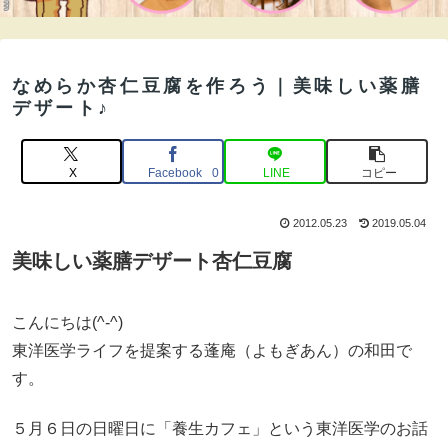
なめらか杏仁豆腐を作ろう｜美味しい薬膳
デザート♪
X
Facebook
LINE
コピー
0
2012.05.23
2019.05.04
美味しい薬膳デザート杏仁豆腐
こんにちは(^-^)
東洋医学ライフを提案する蓬庵（よもぎあん）の和田で
す。
５月６日の日曜日に「養生カフェ」という東洋医学のお話