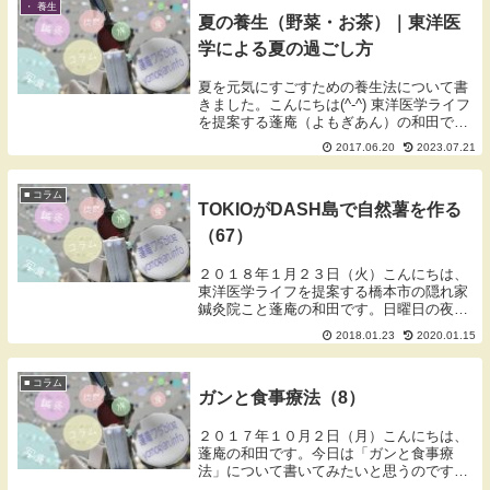
・ 養生
夏の養生（野菜・お茶）｜東洋医
学による夏の過ごし方
夏を元気にすごすための養生法について書
きました。こんにちは(^-^) 東洋医学ライフ
を提案する蓬庵（よもぎあん）の和田で
す。 夏にオススメの野菜やお茶について説
2017.06.20
2023.07.21
明していきます。夏の養生夏の過ごし方日
中の暑さが厳しくなってくると、電車など
の交...
■ コラム
TOKIOがDASH島で自然薯を作る
（67）
２０１８年１月２３日（火）こんにちは、
東洋医学ライフを提案する橋本市の隠れ家
鍼灸院こと蓬庵の和田です。日曜日の夜に
テレビを見ているとTOKIOがDASH島の畑
2018.01.23
2020.01.15
で初の収穫と言うことで自然薯（じねんじ
ょ）を作るというのをやっていました。自
然薯と...
■ コラム
ガンと食事療法（8）
２０１７年１０月２日（月）こんにちは、
蓬庵の和田です。今日は「ガンと食事療
法」について書いてみたいと思うのです
が、ガンに食事療法は効果があるのか？、