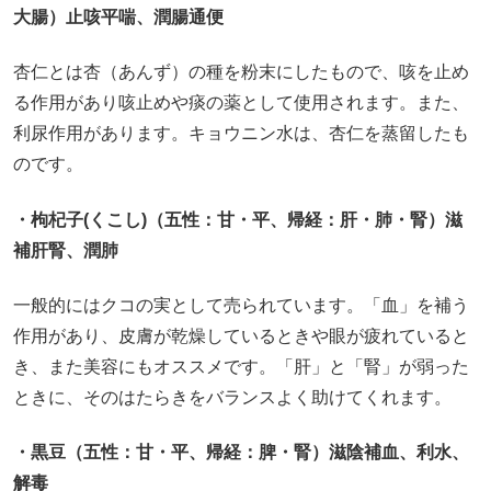
大腸）止咳平喘、潤腸通便
杏仁とは杏（あんず）の種を粉末にしたもので、咳を止め
る作用があり咳止めや痰の薬として使用されます。また、
利尿作用があります。キョウニン水は、杏仁を蒸留したも
のです。
・枸杞子(くこし)（五性：甘・平、帰経：肝・肺・腎）滋
補肝腎、潤肺
一般的にはクコの実として売られています。「血」を補う
作用があり、皮膚が乾燥しているときや眼が疲れていると
き、また美容にもオススメです。「肝」と「腎」が弱った
ときに、そのはたらきをバランスよく助けてくれます。
・黒豆（五性：甘・平、帰経：脾・腎）滋陰補血、利水、
解毒