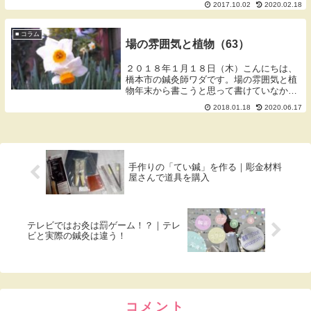
2017.10.02
2020.02.18
それとも効果がないのか？これはガンに限
らず他の疾患でもそうですが、個人差がす
ごくあります。菜...
■ コラム
場の雰囲気と植物（63）
２０１８年１月１８日（木）こんにちは、
橋本市の鍼灸師ワダです。場の雰囲気と植
物年末から書こうと思って書けていなかっ
たのですが、１２月の中頃から咲き始め今
2018.01.18
2020.06.17
も蓬庵の庭に日本水仙（ニホンズイセン）
が咲いています。ほとんど何も手入れはし
ていないので...
手作りの「てい鍼」を作る｜彫金材料
屋さんで道具を購入
テレビではお灸は罰ゲーム！？｜テレ
ビと実際の鍼灸は違う！
コメント