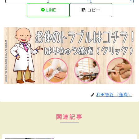
LINE
コピー
和田智義 （蓬庵）
関連記事