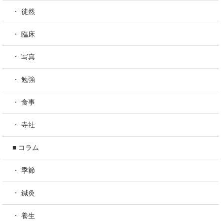
・ 徒然
・ 臨床
・ 写真
・ 勉強
・ 食事
・ 寺社
■ コラム
・ 季節
・ 鍼灸
・ 養生