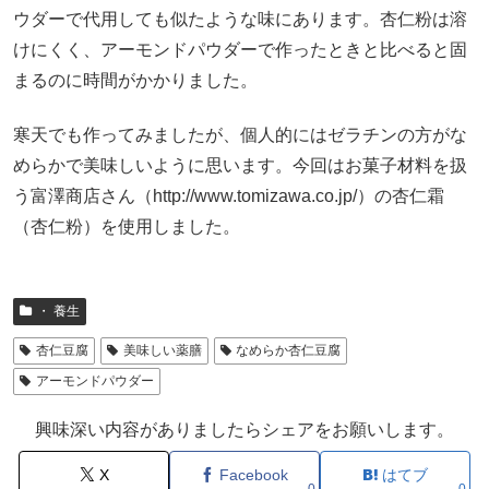
ウダーで代用しても似たような味にあります。杏仁粉は溶
けにくく、アーモンドパウダーで作ったときと比べると固
まるのに時間がかかりました。
寒天でも作ってみましたが、個人的にはゼラチンの方がな
めらかで美味しいように思います。今回はお菓子材料を扱
う富澤商店さん（http://www.tomizawa.co.jp/）の杏仁霜
（杏仁粉）を使用しました。
・ 養生
杏仁豆腐
美味しい薬膳
なめらか杏仁豆腐
アーモンドパウダー
興味深い内容がありましたらシェアをお願いします。
X
Facebook
はてブ
0
0