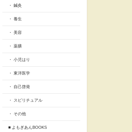
・ 鍼灸
・ 養生
・ 美容
・ 薬膳
・ 小児はり
・ 東洋医学
・ 自己啓発
・ スピリチュアル
・ その他
■ よもぎあんBOOKS