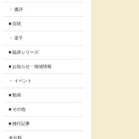
・ 書評
■ 症状
・ 逆子
■ 臨床シリーズ
■ お知らせ・地域情報
・ イベント
■ 動画
■ その他
■ 移行記事
未分類