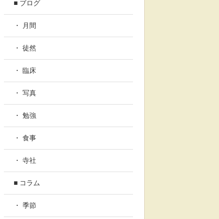
■ ブログ
・ 月間
・ 徒然
・ 臨床
・ 写真
・ 勉強
・ 食事
・ 寺社
■ コラム
・ 季節