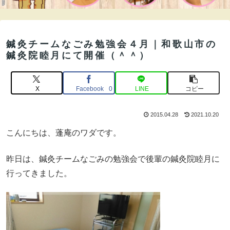
鍼灸チームなごみ勉強会４月｜和歌山市の
鍼灸院睦月にて開催（＾＾）
X
Facebook
LINE
コピー
0
2015.04.28
2021.10.20
こんにちは、蓬庵のワダです。
昨日は、鍼灸チームなごみの勉強会で後輩の鍼灸院睦月に
行ってきました。