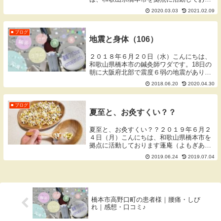
ます蓬庵（よもぎあん）のワダです。ブロ
2020.03.03
2021.02.09
グをご覧いただきありがとうございます。
※一部の写真はクリックで大きくなりま
す。無断使用・...
■ ブログ
地震と身体（106）
２０１８年６月２０日（水）こんにちは、
和歌山県橋本市の鍼灸師ワダです。18日の
朝に大阪府北部で震度６弱の地震がありま
した。18日は和歌山での施術の日でしたの
2018.06.20
2020.04.30
で影響はなかったのですが、火曜と金曜に
行っている師匠の治療所は茨木市です。お
昼過ぎに...
■ ブログ
夏至と、お灸すくい？？
夏至と、お灸すくい？？２０１９年６月２
４日（月）こんにちは、和歌山県橋本市を
拠点に活動しております蓬庵（よもぎあ
ん）のワダです。ブログをご覧いただきあ
2019.06.24
2019.07.04
りがとうございます。まずは季節のおはな
し夏至って？先日の6月22日（土）に、二
十四節気のひ...
橋本市高野口町の患者様｜腰痛・しび
れ｜感想・口コミ♪