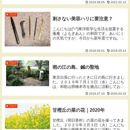
2019.08.05
2021.02.12
す。
■ ブログ
刺さない美容ハリに要注意？
こんにちは(^-^)東洋医学な生活を提案する
蓬庵（よもぎあん）の和田です。あいにく
の天気ですが、今日から新年度ですね。私
たちの仕事は新年度だからと特別に何かが
あるわけではないですが、新入学、新社会
2016.04.01
2019.05.14
人のみなさんおめでとうございます♪ここ
のとこ...
■ ブログ
雨の江の島、鍼の聖地
東京出張に行ったときに江の島に行きまし
た。２０１９年７月１０日（水）こんにち
は、和歌山県橋本市を拠点に活動しており
ます蓬庵（よもぎあん）のワダです。ブロ
2019.07.10
2020.03.25
グをご覧いただきありがとうございます。
雨の江の島雨の江の島てい鍼ワークショッ
プで東京に行...
■ ブログ
甘樫丘の菜の花｜2020年
甘樫丘（明日香村）の菜の花を撮ってきま
した。２０２０年３月３日（火）こんにち
は、和歌山県橋本市を拠点に活動しており