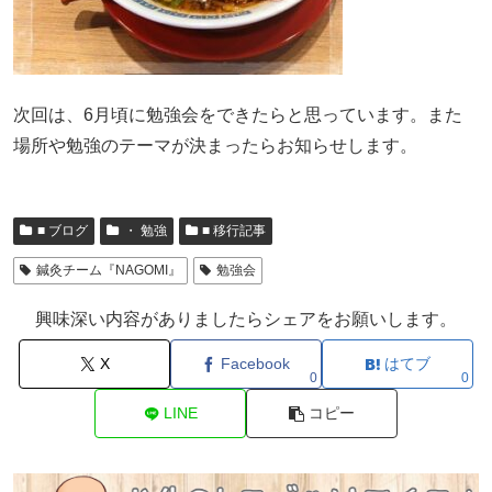
次回は、6月頃に勉強会をできたらと思っています。また
場所や勉強のテーマが決まったらお知らせします。
■ ブログ
・ 勉強
■ 移行記事
鍼灸チーム『NAGOMI』
勉強会
興味深い内容がありましたらシェアをお願いします。
X
Facebook
はてブ
0
0
LINE
コピー