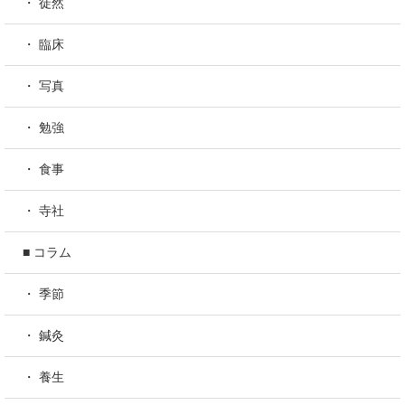
・ 徒然
・ 臨床
・ 写真
・ 勉強
・ 食事
・ 寺社
■ コラム
・ 季節
・ 鍼灸
・ 養生