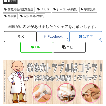
■ 症状
筋萎縮性側索硬化症
ＡＬＳ
シャロンの病気
宇宙兄弟
牟婁病
紀伊半島の病気
興味深い内容がありましたらシェアをお願いします。
X
Facebook
はてブ
0
0
LINE
コピー