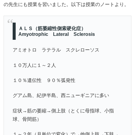
の先生にも授業を習いました。以下は授業のノートより。
ＡＬＳ（筋萎縮性側索硬化症）
Amyotrophic Lateral Sclerosis
アミオトロ ラテラル スクレローソス
１０万人に１～２人
１０％遺伝性 ９０％弧発性
グアム島、紀伊半島、西ニューギニアに多い
症状→筋の萎縮→側上肢（とくに母指球、小指
球、骨間筋）
１～２年（月単位で変化）で→他側上肢→下肢→