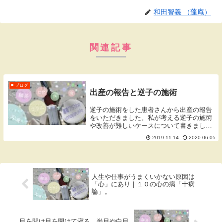
和田智義 （蓬庵）
関連記事
■ ブログ
出産の報告と逆子の施術
逆子の施術をした患者さんから出産の報告
をいただきました。私が考える逆子の施術
や改善が難しいケースについて書きまし
た。
2019.11.14
2020.06.05
人生や仕事がうまくいかない原因は
「心」にあり｜１０の心の病「十病
論」。
目を開け目を開けて寝る、半目や白目