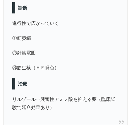
診断
進行性で広がっていく
①筋萎縮
②針筋電図
③筋生検（ＨＥ発色）
治療
リルゾール‥興奮性アミノ酸を抑える薬（臨床試
験で延命効果あり）