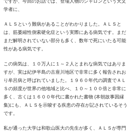
ですが、今回のお話では、登場人物のシャロンという天文
学者に、
ＡＬＳという難病があることがわかりました。ＡＬＳと
は、筋萎縮性側索硬化症という実際にある病気です。まだ
まだ解明されていない部分も多く、数年で死にいたる可能
性がある病気です。
この病気は、１０万人に１～２人とまれな病気ではありま
すが、実は紀伊半島の古座川地区で非常に多く報告されお
り牟呂病と呼ばれていました。１９６０年代の調査でＡＬ
Ｓの頻度が世界の他地域と比べ、１０～１００倍と非常に
多く、古くは１６００年代に書かれた書物 (本朝故事因縁
集)にも、ＡＬＳを示唆する疾患の存在が記されているそう
です。
私が通った大学は和歌山医大の先生が多く、ＡＬＳが専門