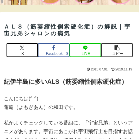
ＡＬＳ（筋萎縮性側索硬化症）の解説｜宇
宙兄弟シャロンの病気
X
Facebook
LINE
コピー
0
2013.07.01
2019.11.19
紀伊半島に多いALS（筋委縮性側索硬化症）
こんにちは(^-^)
蓬庵（よもぎあん）の和田です。
私がよくチェックしている番組に、「宇宙兄弟」というア
ニメがあります。宇宙にあこがれ宇宙飛行士を目指すお話