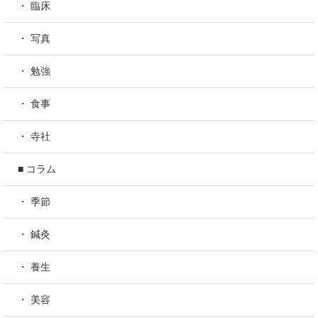
・ 臨床
・ 写真
・ 勉強
・ 食事
・ 寺社
■ コラム
・ 季節
・ 鍼灸
・ 養生
・ 美容