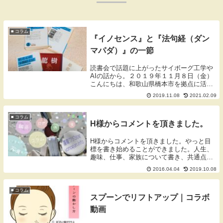
■ コラム
『イノセンス』と『法句経（ダン
マパダ）』の一節
読書会で話題に上がったサイボーグ工学や
AIの話から。２０１９年１１月８日（金）
こんにちは、和歌山県橋本市を拠点に活動
しております蓬庵（よもぎあん）のワダで
2019.11.08
2021.02.09
す。ブログをご覧いただきありがとうござ
います。読書会とダンマパダ読書会読書が
好きな仲間...
■ コラム
H様からコメントを頂きました。
H様からコメントを頂きました。やっと目
標を書き始めることができました。人生、
趣味、仕事、家族について書き、共通点を
まとめました。活字にすることが大切と思
2016.04.04
2019.10.08
いながらも、ずっと頭の中だけで考えてい
ました。今日改めて先生の提案を受けて実
行してみると...
■ コラム
スプーンでリフトアップ｜コラボ
動画