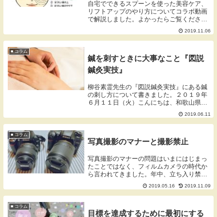
自宅でできるスプーンを使った美容ケア、
リフトアップのやり方についてコラボ動画
で解説しました。よかったらご覧くださ
い。
2019.11.06
■ コラム
鍼を刺すときに大事なこと『図説
鍼灸実技』
柳谷素霊先生の『図説鍼灸実技』にある鍼
の刺し方について書きました。２０１９年
６月１１日（火）こんにちは、和歌山県橋
本市を拠点に活動しております蓬庵（よも
2019.06.11
ぎあん）のワダです。ブログをご覧いただ
きありがとうございます。鍼を刺すときに
大事なこと『...
■ コラム
写真撮影のマナーと撮影禁止
写真撮影のマナーの問題はいまにはじまっ
たことではなく、フィルムカメラの時代か
ら言われてきました。年中、立ち入り禁止
の危険な場所や私有地への侵入、大人数の
2019.05.16
2019.11.09
カメラマンによる日常の生活に支障がでる
などの問題が起きています。
■ コラム
目標を達成するために最初にする