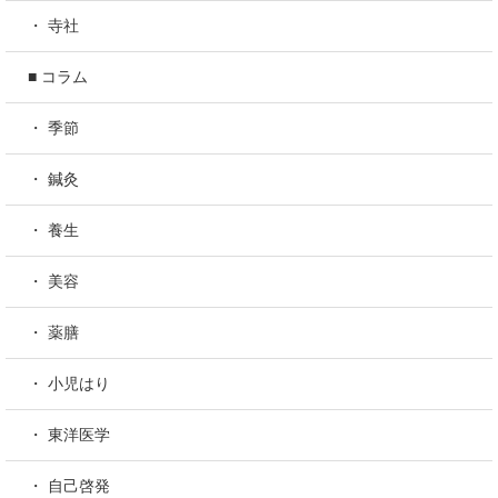
・ 寺社
■ コラム
・ 季節
・ 鍼灸
・ 養生
・ 美容
・ 薬膳
・ 小児はり
・ 東洋医学
・ 自己啓発