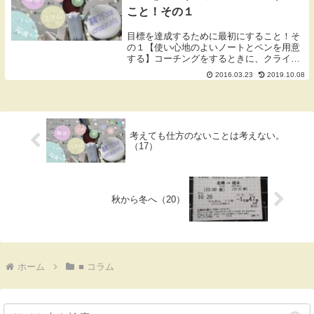
こと！その１
目標を達成するために最初にすること！そ
の１【使い心地のよいノートとペンを用意
する】コーチングをするときに、クライア
ントの方にまず指導するのは、使い心地の
2016.03.23
2019.10.08
よいお気に入りのノートとペンを用意する
ことです。考え事や情報は紙に書きながら
整理していき...
考えても仕方のないことは考えない。
（17）
秋から冬へ（20）
ホーム
■ コラム