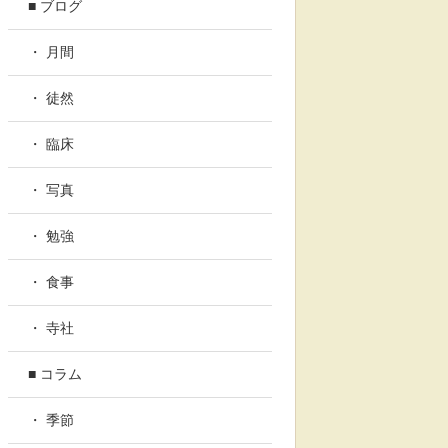
■ ブログ
・ 月間
・ 徒然
・ 臨床
・ 写真
・ 勉強
・ 食事
・ 寺社
■ コラム
・ 季節