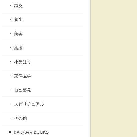
・ 鍼灸
・ 養生
・ 美容
・ 薬膳
・ 小児はり
・ 東洋医学
・ 自己啓発
・ スピリチュアル
・ その他
■ よもぎあんBOOKS