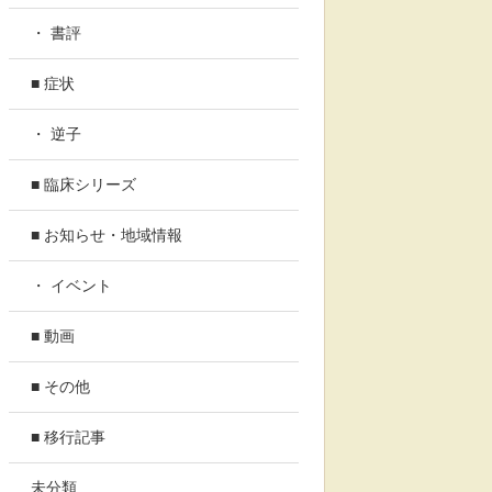
・ 書評
■ 症状
・ 逆子
■ 臨床シリーズ
■ お知らせ・地域情報
・ イベント
■ 動画
■ その他
■ 移行記事
未分類