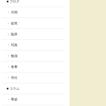
■ ブログ
・ 月間
・ 徒然
・ 臨床
・ 写真
・ 勉強
・ 食事
・ 寺社
■ コラム
・ 季節