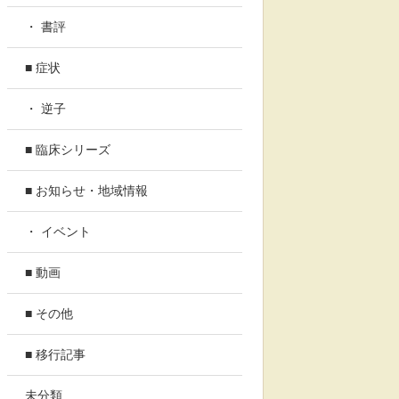
・ 書評
■ 症状
・ 逆子
■ 臨床シリーズ
■ お知らせ・地域情報
・ イベント
■ 動画
■ その他
■ 移行記事
未分類