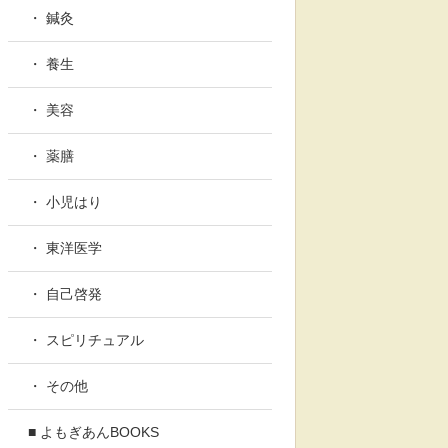
・ 鍼灸
・ 養生
・ 美容
・ 薬膳
・ 小児はり
・ 東洋医学
・ 自己啓発
・ スピリチュアル
・ その他
■ よもぎあんBOOKS