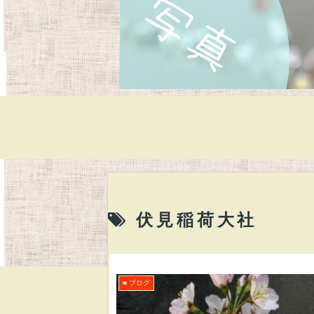
伏見稲荷大社
■ ブログ