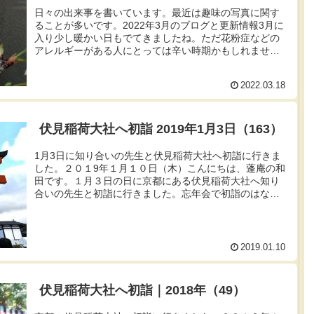
日々の出来事を書いています。最近は趣味の写真に関す
ることが多いです。2022年3月のブログと更新情報3月に
入り少し暖かい日もでてきましたね。ただ花粉症などの
アレルギーがある人にとっては辛い時期かもしれませ
ん。それでも３月の末には桜も咲き始め...
2022.03.18
伏見稲荷大社へ初詣 2019年1月3日（163）
1月3日に知り合いの先生と伏見稲荷大社へ初詣に行きま
した。２０１9年１月１０日（木）こんにちは、蓬庵の和
田です。１月３日の日に京都にある伏見稲荷大社へ知り
合いの先生と初詣に行きました。忘年会で初詣のはなし
をしたことをきっかけに行くことになり...
2019.01.10
伏見稲荷大社へ初詣｜2018年（49）