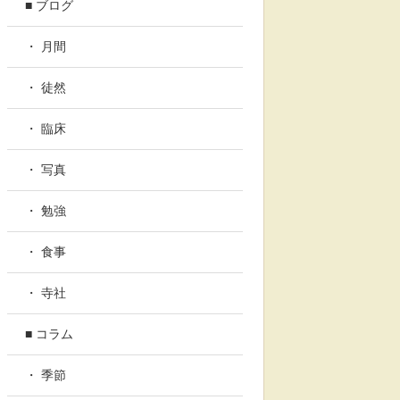
■ ブログ
・ 月間
・ 徒然
・ 臨床
・ 写真
・ 勉強
・ 食事
・ 寺社
■ コラム
・ 季節