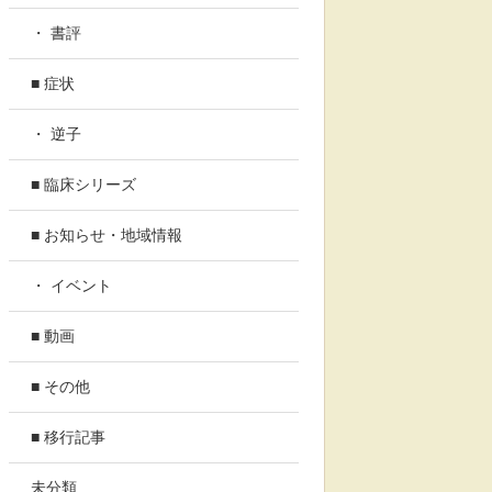
・ 書評
■ 症状
・ 逆子
■ 臨床シリーズ
■ お知らせ・地域情報
・ イベント
■ 動画
■ その他
■ 移行記事
未分類