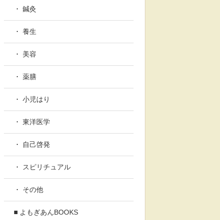
・ 鍼灸
・ 養生
・ 美容
・ 薬膳
・ 小児はり
・ 東洋医学
・ 自己啓発
・ スピリチュアル
・ その他
■ よもぎあんBOOKS